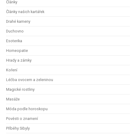
Články
Články našich kartářek
Drahé kameny
Duchovno
Esoterika
Homeopatie
Hrady a zámky
Koření
Léčba ovocem a zeleninou
Magické rostliny
Masáže
Móda podle horoskopu
Pověsti o znamení
Příběhy Sibyly