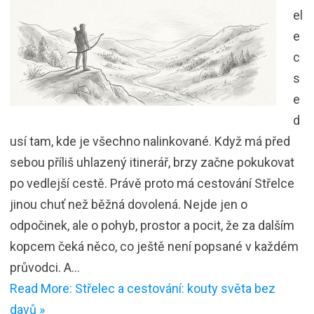
el
e
c
s
e
d
usí tam, kde je všechno nalinkované. Když má před
sebou příliš uhlazený itinerář, brzy začne pokukovat
po vedlejší cestě. Právě proto má cestování Střelce
jinou chuť než běžná dovolená. Nejde jen o
odpočinek, ale o pohyb, prostor a pocit, že za dalším
kopcem čeká něco, co ještě není popsané v každém
průvodci. A…
Read More: Střelec a cestování: kouty světa bez
davů »