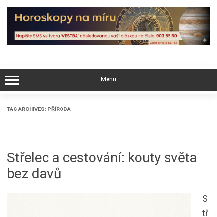
Skip
to
content
Menu
TAG ARCHIVES:
PŘÍRODA
Střelec a cestování: kouty světa
bez davů
S
tř