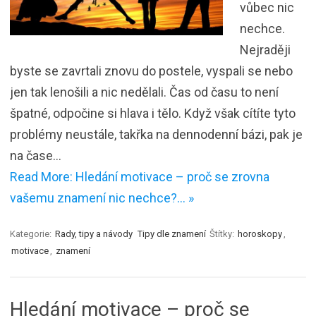
vůbec nic
nechce.
Nejraději
byste se zavrtali znovu do postele, vyspali se nebo
jen tak lenošili a nic nedělali. Čas od času to není
špatné, odpočine si hlava i tělo. Když však cítíte tyto
problémy neustále, takřka na dennodenní bázi, pak je
na čase…
Read More: Hledání motivace – proč se zrovna
vašemu znamení nic nechce?… »
Kategorie:
Rady, tipy a návody
Tipy dle znamení
Štítky:
horoskopy
,
motivace
,
znamení
Hledání motivace – proč se