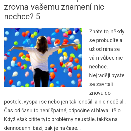
zrovna vašemu znamení nic
nechce? 5
Znáte to, někdy
se probudíte a
už od rána se
vám vůbec nic
nechce.
Nejraději byste
se zavrtali
znovu do
postele, vyspali se nebo jen tak lenošili a nic nedělali.
Čas od času to není špatné, odpočine si hlava i tělo.
Když však cítíte tyto problémy neustále, takřka na
dennodenní bázi, pak je na čase…