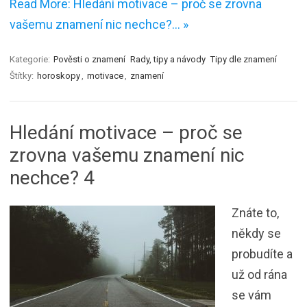
Read More: Hledání motivace – proč se zrovna
vašemu znamení nic nechce?… »
Kategorie:
Pověsti o znamení
Rady, tipy a návody
Tipy dle znamení
Štítky:
horoskopy
,
motivace
,
znamení
Hledání motivace – proč se
zrovna vašemu znamení nic
nechce? 4
Znáte to,
někdy se
probudíte a
už od rána
se vám