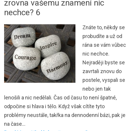
zrovna vašemu znamení nic
nechce? 6
Znáte to, někdy se
probudíte a už od
rána se vám vůbec
nic nechce.
Nejraději byste se
zavrtali znovu do
postele, vyspali se
nebo jen tak
lenošili a nic nedělali. Čas od času to není špatné,
odpočine si hlava i tělo. Když však cítíte tyto
problémy neustále, takřka na dennodenní bázi, pak je
na čase…