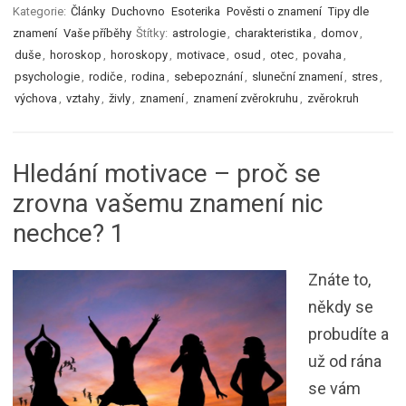
Kategorie:
Články
Duchovno
Esoterika
Pověsti o znamení
Tipy dle
znamení
Vaše příběhy
Štítky:
astrologie
,
charakteristika
,
domov
,
duše
,
horoskop
,
horoskopy
,
motivace
,
osud
,
otec
,
povaha
,
psychologie
,
rodiče
,
rodina
,
sebepoznání
,
sluneční znamení
,
stres
,
výchova
,
vztahy
,
živly
,
znamení
,
znamení zvěrokruhu
,
zvěrokruh
Hledání motivace – proč se
zrovna vašemu znamení nic
nechce? 1
Znáte to,
někdy se
probudíte a
už od rána
se vám