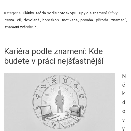
Kategorie:
Články
Móda podle horoskopu
Tipy dle znamení
Štítky:
cesta
,
cíl
,
dovolená
,
horoskop
,
motivace
,
povaha
,
příroda
,
znamení
,
znamení zvěrokruhu
Kariéra podle znamení: Kde
budete v práci nejšťastnější
N
ě
k
d
o
v
y