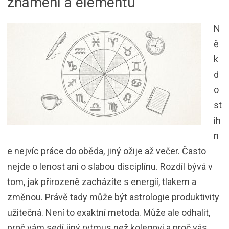
znamení a elementu
N
ě
k
d
o
st
ih
n
e nejvíc práce do oběda, jiný ožije až večer. Často
nejde o lenost ani o slabou disciplínu. Rozdíl bývá v
tom, jak přirozeně zacházíte s energií, tlakem a
změnou. Právě tady může být astrologie produktivity
užitečná. Není to exaktní metoda. Může ale odhalit,
proč vám sedí jiný rytmus než kolegovi a proč vás