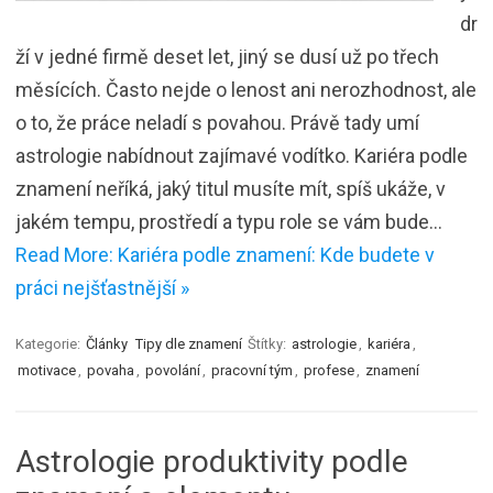
dr
ží v jedné firmě deset let, jiný se dusí už po třech
měsících. Často nejde o lenost ani nerozhodnost, ale
o to, že práce neladí s povahou. Právě tady umí
astrologie nabídnout zajímavé vodítko. Kariéra podle
znamení neříká, jaký titul musíte mít, spíš ukáže, v
jakém tempu, prostředí a typu role se vám bude…
Read More: Kariéra podle znamení: Kde budete v
práci nejšťastnější »
Kategorie:
Články
Tipy dle znamení
Štítky:
astrologie
,
kariéra
,
motivace
,
povaha
,
povolání
,
pracovní tým
,
profese
,
znamení
Astrologie produktivity podle