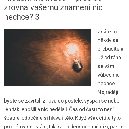
zrovna vašemu znamení nic
nechce? 3
Znáte to,
někdy se
probudíte a
už od rána
se vám
vůbec nic
nechce.
Nejraději
byste se zavrtali znovu do postele, vyspali se nebo
jen tak lenošili a nic nedělali. Čas od času to není
špatné, odpočine si hlava i tělo. Když však cítíte tyto
problémy neustále, takřka na dennodenní bázi, pak je