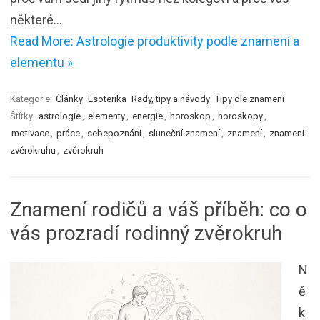
některé…
Read More: Astrologie produktivity podle znamení a
elementu »
Kategorie:
Články
Esoterika
Rady, tipy a návody
Tipy dle znamení
Štítky:
astrologie
,
elementy
,
energie
,
horoskop
,
horoskopy
,
motivace
,
práce
,
sebepoznání
,
sluneční znamení
,
znamení
,
znamení
zvěrokruhu
,
zvěrokruh
Znamení rodičů a váš příběh: co o
vás prozradí rodinný zvěrokruh
N
ě
k