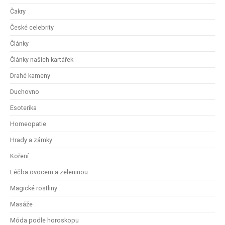
Čakry
České celebrity
Články
Články našich kartářek
Drahé kameny
Duchovno
Esoterika
Homeopatie
Hrady a zámky
Koření
Léčba ovocem a zeleninou
Magické rostliny
Masáže
Móda podle horoskopu