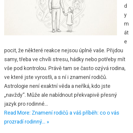
d
y
m
át
e
pocit, že některé reakce nejsou úplně vaše. Přijdou
samy, třeba ve chvíli stresu, hádky nebo potřeby mít
vše pod kontrolou. Právě tam se často ozývá rodina,
ve které jste vyrostli, a s ní i znamení rodičů.
Astrologie není exaktní věda a neříká, kdo jste
„navždy“. Může ale nabídnout překvapivě přesný
jazyk pro rodinné…
Read More: Znamení rodičů a váš příběh: co o vás
prozradí rodinný… »