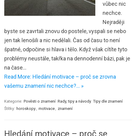
vůbec nic
nechce.
Nejraději
byste se zavrtali znovu do postele, vyspali se nebo
jen tak lenošili a nic nedělali. Čas od času to není
špatné, odpočine si hlava i tělo. Když však cítíte tyto
problémy neustále, takřka na dennodenní bázi, pak je
na čase…
Read More: Hledání motivace – proč se zrovna
vašemu znamení nic nechce?… »
Kategorie:
Pověsti o znamení
Rady, tipy a návody
Tipy dle znamení
Štítky:
horoskopy
,
motivace
,
znamení
Hledání motivace – proč se