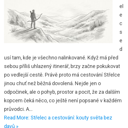
el
e
c
s
e
d
usí tam, kde je všechno nalinkované. Když má před
sebou příliš uhlazený itinerář, brzy začne pokukovat
po vedlejší cestě. Právě proto má cestování Střelce
jinou chuť než běžná dovolená. Nejde jen o
odpočinek, ale o pohyb, prostor a pocit, že za dalším
kopcem čeká něco, co ještě není popsané v každém
průvodci. A…
Read More: Střelec a cestování: kouty světa bez
davů »