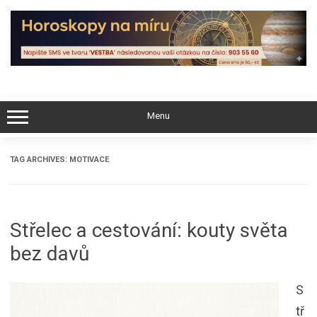
Skip
to
content
Menu
TAG ARCHIVES:
MOTIVACE
Střelec a cestování: kouty světa
bez davů
S
tř