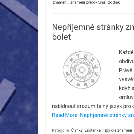
znamení
,
znamení zvěrokruhu
,
zodiak
Nepříjemné stránky z
bolet
Každé 
obdivu
Právě 
vysvět
když s
omluv
nabídnout srozumitelný jazyk pro ch
Read More: Nepříjemné stránky zn
Kategorie:
Články
Esoterika
Tipy dle znamení