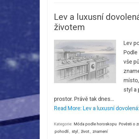
Lev a luxusní dovole
životem
Lev po
Podle 
vše pů
znamen
místo,
styl a
prostor. Právě tak dnes…
Read More: Lev a luxusní dovolená
Kategorie:
Móda podle horoskopu
Pověsti o 
pohodlí
,
styl
,
život
,
znamení