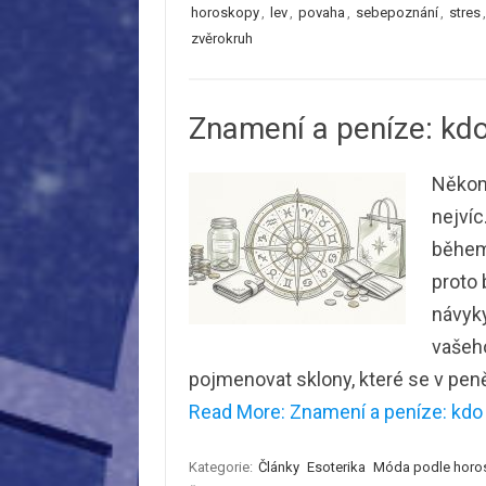
horoskopy
,
lev
,
povaha
,
sebepoznání
,
stres
zvěrokruh
Znamení a peníze: kdo 
Někomu
nejvíc
během
proto 
návyk
vašeho
pojmenovat sklony, které se v peně
Read More: Znamení a peníze: kdo s
Kategorie:
Články
Esoterika
Móda podle horo