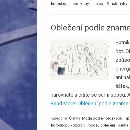
horoskop
,
horoskopy
,
intuice
,
lži
,
rak
,
ryby
,
Oblečení podle znamen
Šatník
říct. 
způsob
energi
ani na
šátek,
narovnáte a cítíte se sami sebou. 
Read More: Oblečení podle znamení
Kategorie:
Články
Móda podle horoskopu
Tip
horoskop
,
kozoroh
,
móda
,
oblečení
,
panna