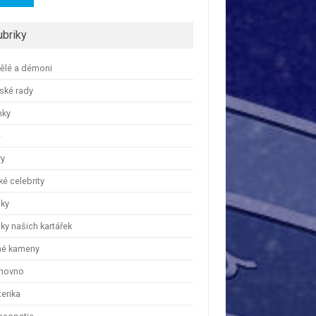
ubriky
ělé a démoni
ské rady
nky
e
ry
é celebrity
nky
ky našich kartářek
hé kameny
hovno
erika