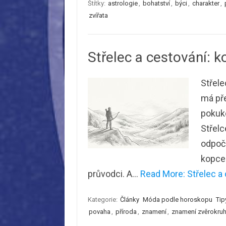
Štítky:
astrologie
,
bohatství
,
býci
,
charakter
,
zvířata
Střelec a cestování: 
Střele
má pře
pokuko
Střelc
odpoči
kopce
průvodci. A…
Read More: Střelec a 
Kategorie:
Články
Móda podle horoskopu
Tip
povaha
,
příroda
,
znamení
,
znamení zvěrokru