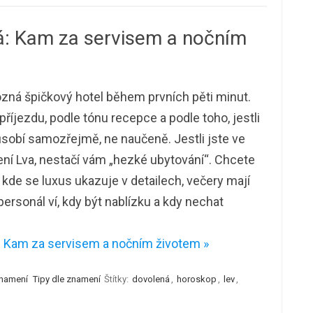
ná: Kam za servisem a nočním
zná špičkový hotel během prvních pěti minut.
příjezdu, podle tónu recepce a podle toho, jestli
sobí samozřejmě, ne naučeně. Jestli jste ve
í Lva, nestačí vám „hezké ubytování“. Chcete
 kde se luxus ukazuje v detailech, večery mají
 personál ví, kdy být nablízku a kdy nechat
: Kam za servisem a nočním životem »
znamení
Tipy dle znamení
Štítky:
dovolená
,
horoskop
,
lev
,