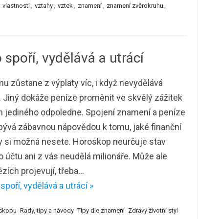
,
vlastnosti
,
vztahy
,
vztek
,
znamení
,
znamení zvěrokruhu
,
spoří, vydělává a utrácí
 zůstane z výplaty víc, i když nevydělává
. Jiný dokáže peníze proměnit ve skvělý zážitek
 jediného odpoledne. Spojení znamení a peníze
bývá zábavnou nápovědou k tomu, jaké finanční
y si možná nesete. Horoskop neurčuje stav
 účtu ani z vás neudělá milionáře. Může ale
zích projevují, třeba…
poří, vydělává a utrácí »
skopu
Rady, tipy a návody
Tipy dle znamení
Zdravý životní styl