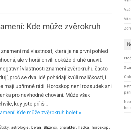
Ván
Vaš
Vit
namení: Kde může zvěrokruh
Zdra
N
znamení má vlastnost, která je na první pohled
Proč
hodná, ale v horší chvíli dokáže druhé unavit.
3 zn
negativní vlastnosti znamení zvěrokruhu často
lují, proč se dva lidé pohádají kvůli maličkosti, i
Oble
e mají upřímně rádi. Horoskop není rozsudek ani
Retr
pan
enka pro nevhodné chování. Může však
Nep
víle, kdy jste příliš…
bol
amení: Kde může zvěrokruh bolet »
Štítky:
astrologie
,
beran
,
Blíženci
,
charakter
,
hádka
,
horoskop
,