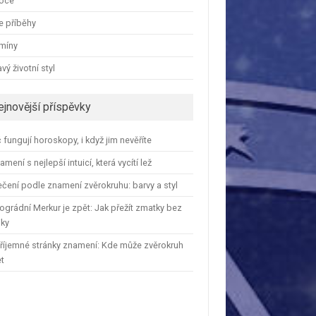
oce
e příběhy
amíny
vý životní styl
ejnovější příspěvky
 fungují horoskopy, i když jim nevěříte
amení s nejlepší intuicí, která vycítí lež
čení podle znamení zvěrokruhu: barvy a styl
ográdní Merkur je zpět: Jak přežít zmatky bez
iky
říjemné stránky znamení: Kde může zvěrokruh
et