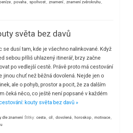
peníze
,
povaha
,
spořivost
,
znamení
,
znamení zvěrokruhu
,
kouty světa bez davů
c se dusí tam, kde je všechno nalinkované. Když
d sebou příliš uhlazený itinerář, brzy začne
vat po vedlejší cestě. Právě proto má cestování
e jinou chuť než běžná dovolená. Nejde jen o
nek, ale o pohyb, prostor a pocit, že za dalším
m čeká něco, co ještě není popsané v každém
cestování: kouty světa bez davů »
y dle znamení
Štítky:
cesta
,
cíl
,
dovolená
,
horoskop
,
motivace
,
hu