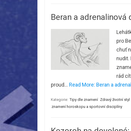
Beran a adrenalinová 
Lehátk
pro Be
chuť n
nudit.
znamen
rád cí
proud…
Read More: Beran a adrenal
Kategorie:
Tipy dle znamení
Zdravý životní styl
znamení horoskopu a sportovní disciplíny
Kozoroh na dovolené: