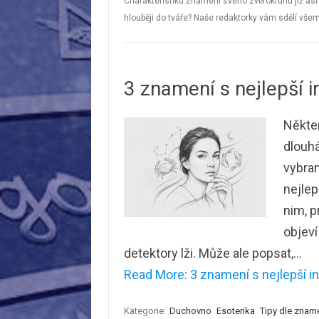
Charakteristiku znamení svého zvěrokruhu již as
hlouběji do tváře? Naše redaktorky vám sdělí vš
3 znamení s nejlepší int
Někter
dlouhá
vybran
nejlep
nim, p
objeví
detektory lži. Může ale popsat,…
Read More: 3 znamení s nejlepší intu
Kategorie:
Duchovno
Esoterika
Tipy dle znam