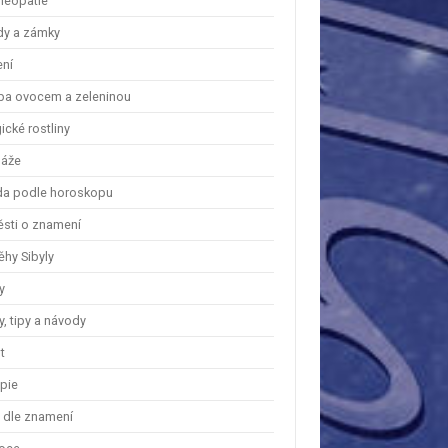
eopatie
dy a zámky
ení
ba ovocem a zeleninou
cké rostliny
áže
a podle horoskopu
ěsti o znamení
ěhy Sibyly
y
, tipy a návody
t
apie
y dle znamení