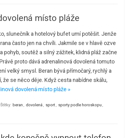
dovolená místo pláže
o, slunečník a hotelový bufet umí potěšit. Jenže
rana často jen na chvíli. Jakmile se v hlavě ozve
a pohyb, soutěž a silný zážitek, klidná pláž začne
 Právě proto dává adrenalinová dovolená tomuto
í velký smysl. Beran bývá přímočarý, rychlý a
tí, že se něco děje. Když cesta nabídne skálu,
inová dovolená místo pláže »
Štítky:
beran
,
dovolená
,
sport
,
sporty podle horoskopu
,
 kde konečně vypnout telefon