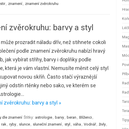
Hom
stir
,
znamení
,
znamení zvěrokruhu
Hra
Koř
í zvěrokruhu: barvy a styl
Léč
Magi
 může prozradit náladu dřív, než stihnete cokoli
Mas
Oblečení podle znamení zvěrokruhu nabízí hravý
Mód
, jak vybírat střihy, barvy i doplňky podle
Pov
e, která je vám vlastní. Nemusíte měnit celý styl
Příb
kupovat novou skříň. Často stačí výraznější
Rad
 jiný odstín rtěnky nebo sako, ve kterém se
Rady
Astrologie…
Taro
 zvěrokruhu: barvy a styl »
Ter
y dle znamení
Štítky:
astrologie
,
barvy
,
beran
,
Blíženci
,
Tip
,
rak
,
ryby
,
slunce
,
sluneční znamení
,
styl
,
váha
,
Vodnář
,
živly
,