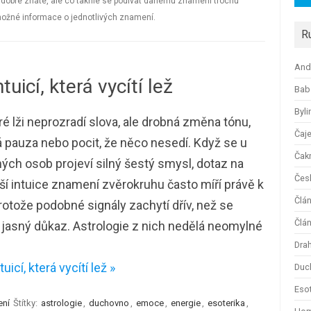
i dobře znáte, ale co takhle se podívat danému znamení trochu
emožné informace o jednotlivých znamení.
R
And
uicí, která vycítí lež
Bab
Byli
é lži neprozradí slova, ale drobná změna tónu,
Čaj
 pauza nebo pocit, že něco nesedí. Když se u
Čak
ých osob projeví silný šestý smysl, dotaz na
Česk
ší intuice znamení zvěrokruhu často míří právě k
Člá
rotože podobné signály zachytí dřív, než se
Člán
 jasný důkaz. Astrologie z nich nedělá neomylné
Dra
icí, která vycítí lež »
Duc
Esot
ení
Štítky:
astrologie
,
duchovno
,
emoce
,
energie
,
esoterika
,