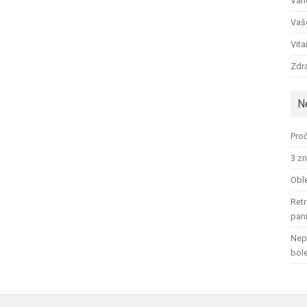
Ván
Vaš
Vit
Zdra
N
Proč
3 zn
Oble
Retr
pan
Nep
bol