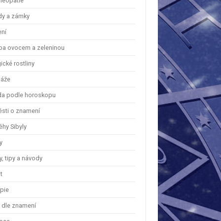
eopatie
dy a zámky
ení
ba ovocem a zeleninou
cké rostliny
áže
a podle horoskopu
ěsti o znamení
ěhy Sibyly
y
, tipy a návody
t
apie
y dle znamení