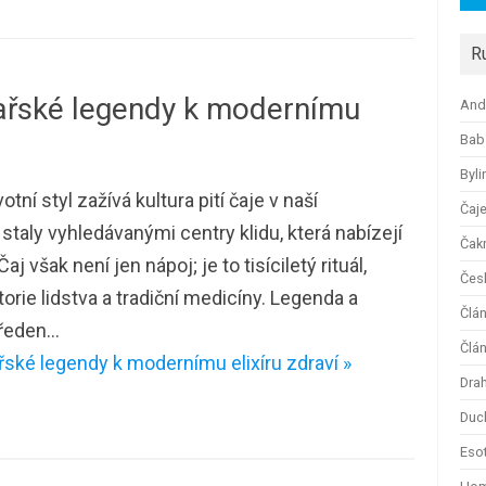
R
ařské legendy k modernímu
And
Bab
Byli
ní styl zažívá kultura pití čaje v naší
Čaj
staly vyhledávanými centry klidu, která nabízejí
Čak
 však není jen nápoj; je to tisíciletý rituál,
Česk
orie lidstva a tradiční medicíny. Legenda a
Člá
předen…
Člán
ské legendy k modernímu elixíru zdraví »
Dra
Duc
Esot