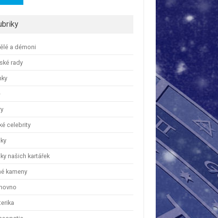
ubriky
ělé a démoni
ské rady
nky
e
ry
é celebrity
nky
ky našich kartářek
hé kameny
hovno
erika