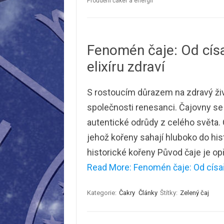
Proudění čaker a energií
Fenomén čaje: Od cís
elixíru zdraví
S rostoucím důrazem na zdravý život
společnosti renesanci. Čajovny se 
autentické odrůdy z celého světa. Čaj
jehož kořeny sahají hluboko do hist
historické kořeny Původ čaje je o
Read More: Fenomén čaje: Od císař
Kategorie:
Čakry
Články
Štítky:
Zelený čaj