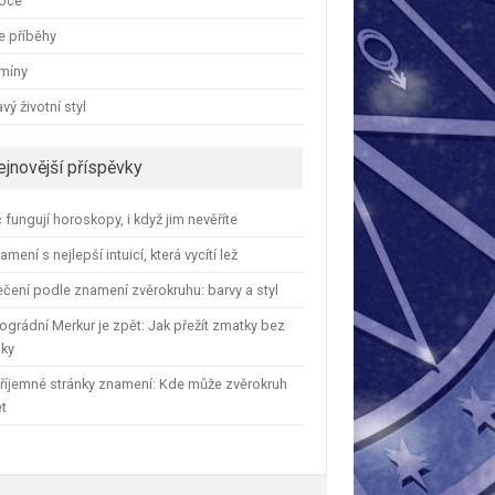
oce
e příběhy
amíny
vý životní styl
ejnovější příspěvky
 fungují horoskopy, i když jim nevěříte
amení s nejlepší intuicí, která vycítí lež
čení podle znamení zvěrokruhu: barvy a styl
ográdní Merkur je zpět: Jak přežít zmatky bez
iky
říjemné stránky znamení: Kde může zvěrokruh
et