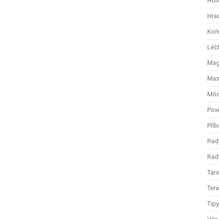
Hom
Hra
Koř
Léč
Magi
Mas
Mód
Pov
Příb
Rad
Rady
Taro
Ter
Tip