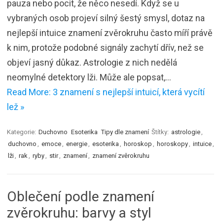
pauza nebo pocit, že něco nesedí. Když se u
vybraných osob projeví silný šestý smysl, dotaz na
nejlepší intuice znamení zvěrokruhu často míří právě
k nim, protože podobné signály zachytí dřív, než se
objeví jasný důkaz. Astrologie z nich nedělá
neomylné detektory lži. Může ale popsat,…
Read More: 3 znamení s nejlepší intuicí, která vycítí
lež »
Kategorie:
Duchovno
Esoterika
Tipy dle znamení
Štítky:
astrologie
,
duchovno
,
emoce
,
energie
,
esoterika
,
horoskop
,
horoskopy
,
intuice
,
lži
,
rak
,
ryby
,
stir
,
znamení
,
znamení zvěrokruhu
Oblečení podle znamení
zvěrokruhu: barvy a styl