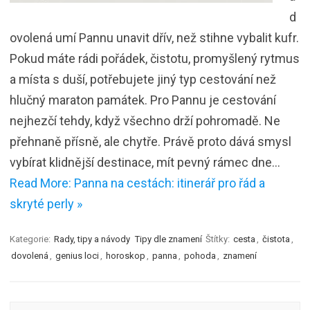
d
ovolená umí Pannu unavit dřív, než stihne vybalit kufr.
Pokud máte rádi pořádek, čistotu, promyšlený rytmus
a místa s duší, potřebujete jiný typ cestování než
hlučný maraton památek. Pro Pannu je cestování
nejhezčí tehdy, když všechno drží pohromadě. Ne
přehnaně přísně, ale chytře. Právě proto dává smysl
vybírat klidnější destinace, mít pevný rámec dne…
Read More: Panna na cestách: itinerář pro řád a
skryté perly »
Kategorie:
Rady, tipy a návody
Tipy dle znamení
Štítky:
cesta
,
čistota
,
dovolená
,
genius loci
,
horoskop
,
panna
,
pohoda
,
znamení