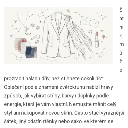
Š
at
ní
k
m
ů
ž
e
prozradit náladu dřív, než stihnete cokoli říct.
Oblečení podle znamení zvěrokruhu nabízí hravý
způsob, jak vybírat střihy, barvy i doplňky podle
energie, která je vám vlastní. Nemusíte měnit celý
styl ani nakupovat novou skříň. Často stačí výraznější
šátek, jiný odstín rtěnky nebo sako, ve kterém se