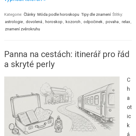
Kategorie:
Články
Móda podle horoskopu
Tipy dle znamení
Štítky:
astrologie
,
dovolená
,
horoskop
,
kozoroh
,
odpočinek
,
povaha
,
relax
,
znamení zvěrokruhu
Panna na cestách: itinerář pro řád
a skryté perly
C
h
a
ot
ic
k
á