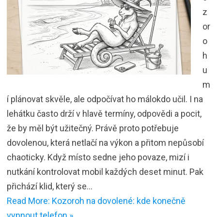
z
or
o
h
u
m
í plánovat skvěle, ale odpočívat ho málokdo učil. I na
lehátku často drží v hlavě termíny, odpovědi a pocit,
že by měl být užitečný. Právě proto potřebuje
dovolenou, která netlačí na výkon a přitom nepůsobí
chaoticky. Když místo sedne jeho povaze, mizí i
nutkání kontrolovat mobil každých deset minut. Pak
přichází klid, který se…
Read More: Kozoroh na dovolené: kde konečně
vypnout telefon »