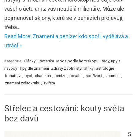
vašeho účtu ani z vás neudělá milionáře. Může ale
pojmenovat sklony, které se v penězích projevují,
třeba…
Read More: Znamení a peníze: kdo spoří, vydělává a
utrácí »
Kategorie:
Články
Esoterika
Móda podle horoskopu
Rady, tipy a
návody
Tipy dle znamení
Zdravý životní styl
Štítky:
astrologie
,
bohatství
,
býci
,
charakter
,
peníze
,
povaha
,
spořivost
,
znamení
,
znamení zvěrokruhu
,
zvířata
Střelec a cestování: kouty světa
bez davů
S