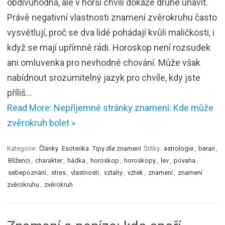
obdivuhodná, ale v horší chvíli dokáže druhé unavit.
Právě negativní vlastnosti znamení zvěrokruhu často
vysvětlují, proč se dva lidé pohádají kvůli maličkosti, i
když se mají upřímně rádi. Horoskop není rozsudek
ani omluvenka pro nevhodné chování. Může však
nabídnout srozumitelný jazyk pro chvíle, kdy jste
příliš…
Read More: Nepříjemné stránky znamení: Kde může
zvěrokruh bolet »
Kategorie:
Články
Esoterika
Tipy dle znamení
Štítky:
astrologie
,
beran
,
Blíženci
,
charakter
,
hádka
,
horoskop
,
horoskopy
,
lev
,
povaha
,
sebepoznání
,
stres
,
vlastnosti
,
vztahy
,
vztek
,
znamení
,
znamení
zvěrokruhu
,
zvěrokruh