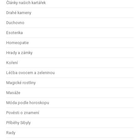
Články našich kartářek
Drahé kameny
Duchovno
Esoterika
Homeopatie
Hrady a zámky
Koření
Léčba ovocem a zeleninou
Magické rostliny
Masáže
Móda podle horoskopu
Pověsti o znamení
Příběhy Sibyly
Rady