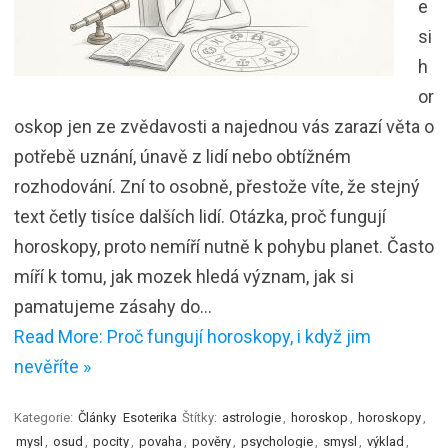
e
si
h
or
oskop jen ze zvědavosti a najednou vás zarazí věta o
potřebě uznání, únavě z lidí nebo obtížném
rozhodování. Zní to osobně, přestože víte, že stejný
text četly tisíce dalších lidí. Otázka, proč fungují
horoskopy, proto nemíří nutně k pohybu planet. Často
míří k tomu, jak mozek hledá význam, jak si
pamatujeme zásahy do…
Read More: Proč fungují horoskopy, i když jim
nevěříte »
Kategorie:
Články
Esoterika
Štítky:
astrologie
,
horoskop
,
horoskopy
,
mysl
,
osud
,
pocity
,
povaha
,
pověry
,
psychologie
,
smysl
,
výklad
,