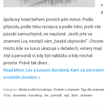
n
á
špičkový hotel během prvních pěti minut. Podle
příjezdu, podle tónu recepce a podle toho, jestli vše
působí samozřejmě, ne naučeně. Jestli jste ve
znamení Lva, nestačí vám „hezké ubytování“. Chcete
místo, kde se luxus ukazuje v detailech, večery mají
styl a personál ví, kdy být nablízku a kdy nechat
prostor. Právě tak dnes…
Read More: Lev a luxusní dovolená: Kam za servisem
a nočním životem »
Kategorie:
Móda podle horoskopu
Pověsti o znamení
Tipy dle znamení
Štítky:
dovolená
,
horoskop
,
lev
,
pohodlí
,
styl
,
život
,
znamení