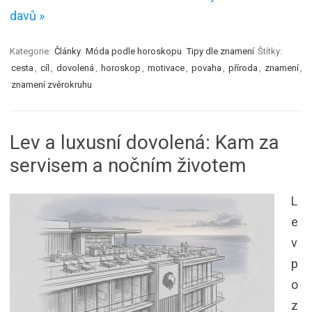
davů »
Kategorie:
Články
Móda podle horoskopu
Tipy dle znamení
Štítky:
cesta
,
cíl
,
dovolená
,
horoskop
,
motivace
,
povaha
,
příroda
,
znamení
,
znamení zvěrokruhu
Lev a luxusní dovolená: Kam za
servisem a nočním životem
L
e
v
p
o
z