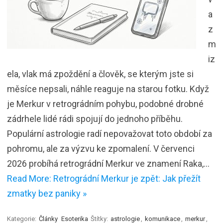
a
z
m
iz
ela, vlak má zpoždění a člověk, se kterým jste si
měsíce nepsali, náhle reaguje na starou fotku. Když
je Merkur v retrográdním pohybu, podobné drobné
zádrhele lidé rádi spojují do jednoho příběhu.
Populární astrologie radí nepovažovat toto období za
pohromu, ale za výzvu ke zpomalení. V červenci
2026 probíhá retrográdní Merkur ve znamení Raka,…
Read More: Retrográdní Merkur je zpět: Jak přežít
zmatky bez paniky »
Kategorie:
Články
Esoterika
Štítky:
astrologie
,
komunikace
,
merkur
,