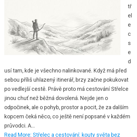
tř
el
e
c
s
e
d
usí tam, kde je všechno nalinkované. Když má před
sebou příliš uhlazený itinerář, brzy začne pokukovat
po vedlejší cestě. Právě proto má cestování Střelce
jinou chuť než běžná dovolená. Nejde jen o
odpočinek, ale o pohyb, prostor a pocit, že za dalším
kopcem čeká něco, co ještě není popsané v každém
průvodci. A…
Read More: Střelec a cestování: kouty světa bez