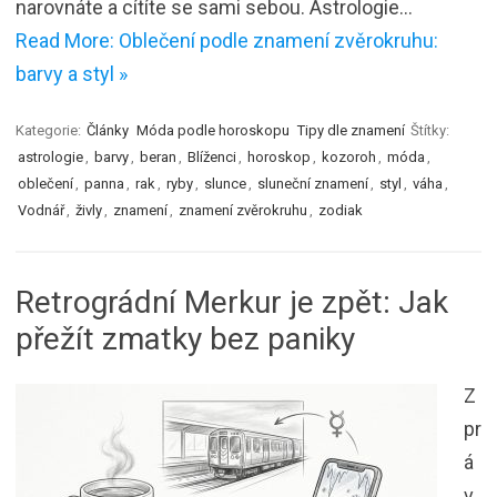
narovnáte a cítíte se sami sebou. Astrologie…
Read More: Oblečení podle znamení zvěrokruhu:
barvy a styl »
Kategorie:
Články
Móda podle horoskopu
Tipy dle znamení
Štítky:
astrologie
,
barvy
,
beran
,
Blíženci
,
horoskop
,
kozoroh
,
móda
,
oblečení
,
panna
,
rak
,
ryby
,
slunce
,
sluneční znamení
,
styl
,
váha
,
Vodnář
,
živly
,
znamení
,
znamení zvěrokruhu
,
zodiak
Retrográdní Merkur je zpět: Jak
přežít zmatky bez paniky
Z
pr
á
v