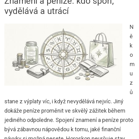
Znamení a peníze: kdo spoří,
vydělává a utrácí
N
ě
k
o
m
u
z
ů
stane z výplaty víc, i když nevydělává nejvíc. Jiný
dokáže peníze proměnit ve skvělý zážitek během
jediného odpoledne. Spojení znamení a peníze proto
bývá zábavnou nápovědou k tomu, jaké finanční
návyky si možná nesete. Horoskop neurčuje stav