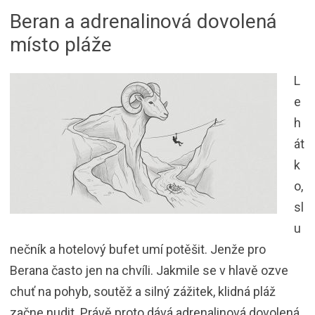
Beran a adrenalinová dovolená
místo pláže
L
e
h
át
k
o,
sl
u
nečník a hotelový bufet umí potěšit. Jenže pro
Berana často jen na chvíli. Jakmile se v hlavě ozve
chuť na pohyb, soutěž a silný zážitek, klidná pláž
začne nudit. Právě proto dává adrenalinová dovolená