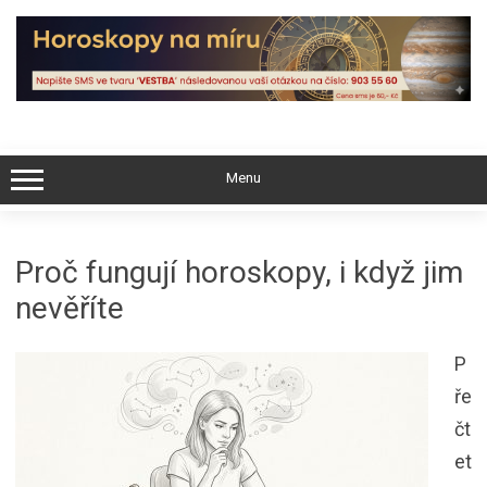
Skip
to
content
Menu
Proč fungují horoskopy, i když jim
nevěříte
P
ře
čt
et