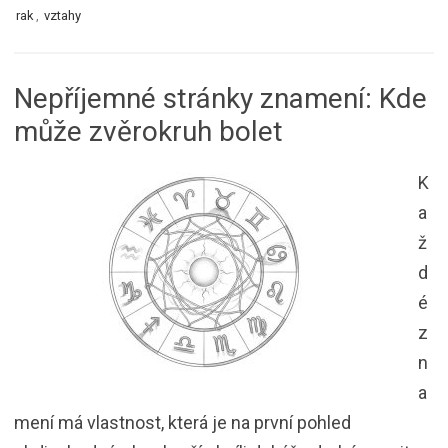
rak
,
vztahy
Nepříjemné stránky znamení: Kde
může zvěrokruh bolet
K
a
ž
d
é
z
n
a
mení má vlastnost, která je na první pohled