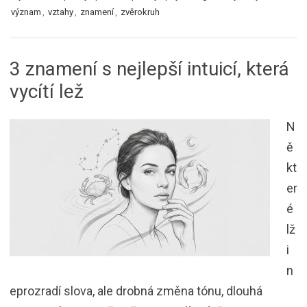
význam
,
vztahy
,
znamení
,
zvěrokruh
3 znamení s nejlepší intuicí, která
vycítí lež
N
ě
kt
er
é
lž
i
n
eprozradí slova, ale drobná změna tónu, dlouhá