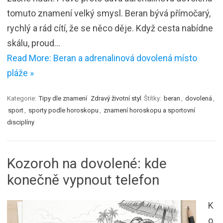
tomuto znamení velký smysl. Beran bývá přímočarý,
rychlý a rád cítí, že se něco děje. Když cesta nabídne
skálu, proud…
Read More: Beran a adrenalinová dovolená místo
pláže »
Kategorie:
Tipy dle znamení
Zdravý životní styl
Štítky:
beran
,
dovolená
,
sport
,
sporty podle horoskopu
,
znamení horoskopu a sportovní
disciplíny
Kozoroh na dovolené: kde
konečně vypnout telefon
K
o