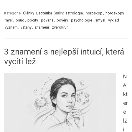
Kategorie:
Články
Esoterika
Štítky:
astrologie
,
horoskop
,
horoskopy
,
mysl
,
osud
,
pocity
,
povaha
,
pověry
,
psychologie
,
smysl
,
výklad
,
význam
,
vztahy
,
znamení
,
zvěrokruh
3 znamení s nejlepší intuicí, která
vycítí lež
N
ě
kt
er
é
lž
i