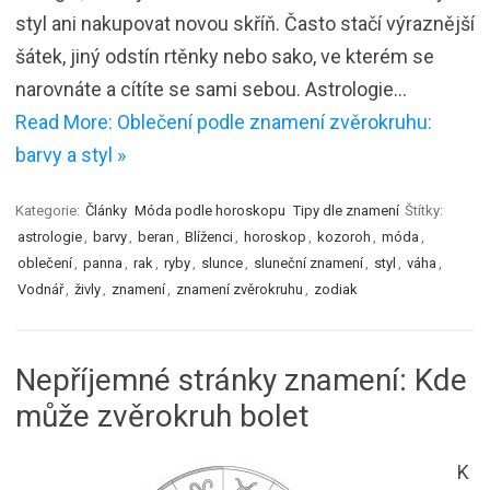
styl ani nakupovat novou skříň. Často stačí výraznější
šátek, jiný odstín rtěnky nebo sako, ve kterém se
narovnáte a cítíte se sami sebou. Astrologie…
Read More: Oblečení podle znamení zvěrokruhu:
barvy a styl »
Kategorie:
Články
Móda podle horoskopu
Tipy dle znamení
Štítky:
astrologie
,
barvy
,
beran
,
Blíženci
,
horoskop
,
kozoroh
,
móda
,
oblečení
,
panna
,
rak
,
ryby
,
slunce
,
sluneční znamení
,
styl
,
váha
,
Vodnář
,
živly
,
znamení
,
znamení zvěrokruhu
,
zodiak
Nepříjemné stránky znamení: Kde
může zvěrokruh bolet
K