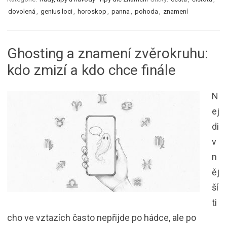
dovolená
,
genius loci
,
horoskop
,
panna
,
pohoda
,
znamení
Ghosting a znamení zvěrokruhu:
kdo zmizí a kdo chce finále
N
ej
di
v
n
ěj
ší
ti
cho ve vztazích často nepřijde po hádce, ale po