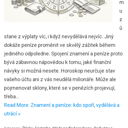
m
u
z
ů
stane z výplaty víc, i když nevydělává nejvíc. Jiný
dokáže peníze proměnit ve skvělý zážitek během
jediného odpoledne. Spojení znamení a peníze proto
bývá zábavnou nápovědou k tomu, jaké finanční
návyky si možná nesete. Horoskop neurčuje stav
vašeho účtu ani z vás neudělá milionáře. Může ale
pojmenovat sklony, které se v penězích projevují,
třeba…
Read More: Znamení a peníze: kdo spoří, vydělává a
utrácí »