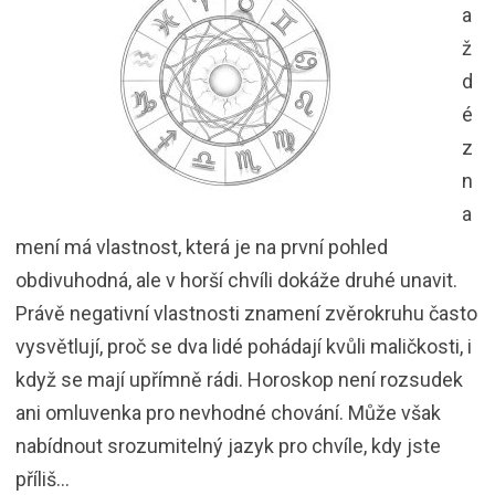
a
ž
d
é
z
n
a
mení má vlastnost, která je na první pohled
obdivuhodná, ale v horší chvíli dokáže druhé unavit.
Právě negativní vlastnosti znamení zvěrokruhu často
vysvětlují, proč se dva lidé pohádají kvůli maličkosti, i
když se mají upřímně rádi. Horoskop není rozsudek
ani omluvenka pro nevhodné chování. Může však
nabídnout srozumitelný jazyk pro chvíle, kdy jste
příliš…