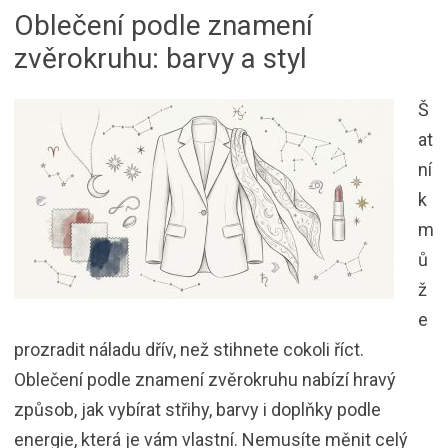
Oblečení podle znamení
zvěrokruhu: barvy a styl
Š
at
ní
k
m
ů
ž
e
prozradit náladu dřív, než stihnete cokoli říct.
Oblečení podle znamení zvěrokruhu nabízí hravý
způsob, jak vybírat střihy, barvy i doplňky podle
energie, která je vám vlastní. Nemusíte měnit celý