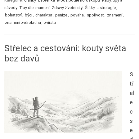
Kategorie:
Články
Esoterika
Móda podle horoskopu
Rady, tipy a
návody
Tipy dle znamení
Zdravý životní styl
Štítky:
astrologie
,
bohatství
,
býci
,
charakter
,
peníze
,
povaha
,
spořivost
,
znamení
,
znamení zvěrokruhu
,
zvířata
Střelec a cestování: kouty světa
bez davů
S
tř
el
e
c
s
e