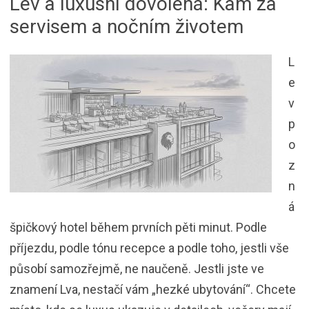
Lev a luxusní dovolená: Kam za
servisem a nočním životem
L
e
v
p
o
z
n
á
špičkový hotel během prvních pěti minut. Podle
příjezdu, podle tónu recepce a podle toho, jestli vše
působí samozřejmě, ne naučeně. Jestli jste ve
znamení Lva, nestačí vám „hezké ubytování“. Chcete