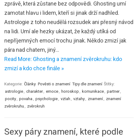
zprávě, která zůstane bez odpovědi. Ghosting umí
zamotat hlavu i lidem, kteří si jinak drží nadhled.
Astrologie z toho neudělá rozsudek ani přesný návod
na lidi. Umí ale hezky ukázat, že každý utíká od
nepříjemných emocí trochu jinak. Někdo zmizí jak
pára nad chatem, jiný…
Read More: Ghosting a znamení zvěrokruhu: kdo
zmizí a kdo chce finále »
Kategorie:
Články
Pověsti o znamení
Tipy dle znamení
Štítky:
astrologie
,
charakter
,
emoce
,
horoskop
,
komunikace
,
partner
,
pocity
,
povaha
,
psychologie
,
vztah
,
vztahy
,
znamení
,
znamení
zvěrokruhu
,
zvěrokruh
Sexy páry znamení, které podle