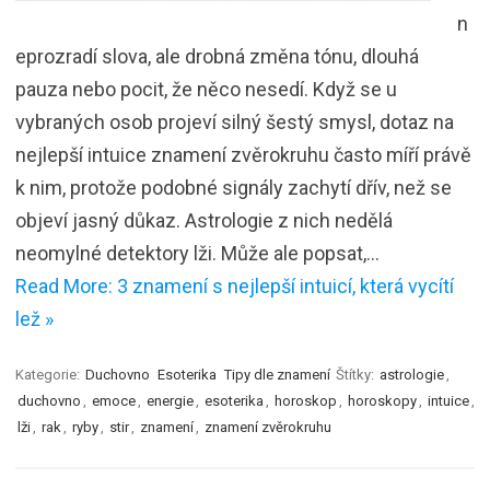
n
eprozradí slova, ale drobná změna tónu, dlouhá
pauza nebo pocit, že něco nesedí. Když se u
vybraných osob projeví silný šestý smysl, dotaz na
nejlepší intuice znamení zvěrokruhu často míří právě
k nim, protože podobné signály zachytí dřív, než se
objeví jasný důkaz. Astrologie z nich nedělá
neomylné detektory lži. Může ale popsat,…
Read More: 3 znamení s nejlepší intuicí, která vycítí
lež »
Kategorie:
Duchovno
Esoterika
Tipy dle znamení
Štítky:
astrologie
,
duchovno
,
emoce
,
energie
,
esoterika
,
horoskop
,
horoskopy
,
intuice
,
lži
,
rak
,
ryby
,
stir
,
znamení
,
znamení zvěrokruhu