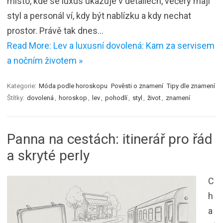
místo, kde se luxus ukazuje v detailech, večery mají
styl a personál ví, kdy být nablízku a kdy nechat
prostor. Právě tak dnes…
Read More: Lev a luxusní dovolená: Kam za servisem
a nočním životem »
Kategorie:
Móda podle horoskopu
Pověsti o znamení
Tipy dle znamení
Štítky:
dovolená
,
horoskop
,
lev
,
pohodlí
,
styl
,
život
,
znamení
Panna na cestách: itinerář pro řád
a skryté perly
C
h
a