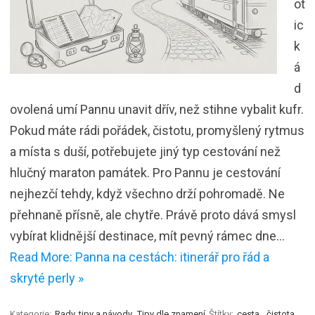
ot
ic
k
á
d
ovolená umí Pannu unavit dřív, než stihne vybalit kufr.
Pokud máte rádi pořádek, čistotu, promyšlený rytmus
a místa s duší, potřebujete jiný typ cestování než
hlučný maraton památek. Pro Pannu je cestování
nejhezčí tehdy, když všechno drží pohromadě. Ne
přehnaně přísně, ale chytře. Právě proto dává smysl
vybírat klidnější destinace, mít pevný rámec dne…
Read More: Panna na cestách: itinerář pro řád a
skryté perly »
Kategorie:
Rady, tipy a návody
Tipy dle znamení
Štítky:
cesta
,
čistota
,