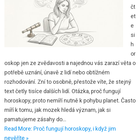
čt
et
e
si
h
or
oskop jen ze zvědavosti a najednou vás zarazí věta o
potřebě uznání, únavě z lidí nebo obtížném
rozhodování. Zní to osobně, přestože víte, že stejný
text četly tisíce dalších lidí. Otázka, proč fungují
horoskopy, proto nemíří nutně k pohybu planet. Často
míří k tomu, jak mozek hledá význam, jak si
pamatujeme zásahy do…
Read More: Proč fungují horoskopy, i když jim
nevěříte »