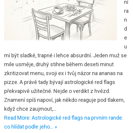
ní
ra
n
d
e
u
mí být sladké, trapné i lehce absurdní. Jeden muž se
mile usměje, druhý stihne během deseti minut
zkritizovat menu, svoji ex i tvůj názor na ananas na
pizze. A právě tady bývají astrologické red flags
překvapivě užitečné. Nejde o verdikt z hvězd.
Znamení spíš napoví, jak někdo reaguje pod tlakem,
když chce zaujmout,…
Read More: Astrologické red flags na prvním rande:
co hlídat podle jeho… »