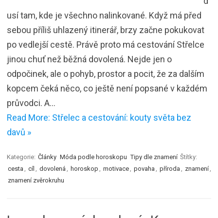
d
usí tam, kde je všechno nalinkované. Když má před
sebou příliš uhlazený itinerář, brzy začne pokukovat
po vedlejší cestě. Právě proto má cestování Střelce
jinou chuť než běžná dovolená. Nejde jen o
odpočinek, ale o pohyb, prostor a pocit, že za dalším
kopcem čeká něco, co ještě není popsané v každém
průvodci. A…
Read More: Střelec a cestování: kouty světa bez
davů »
Kategorie:
Články
Móda podle horoskopu
Tipy dle znamení
Štítky:
cesta
,
cíl
,
dovolená
,
horoskop
,
motivace
,
povaha
,
příroda
,
znamení
,
znamení zvěrokruhu