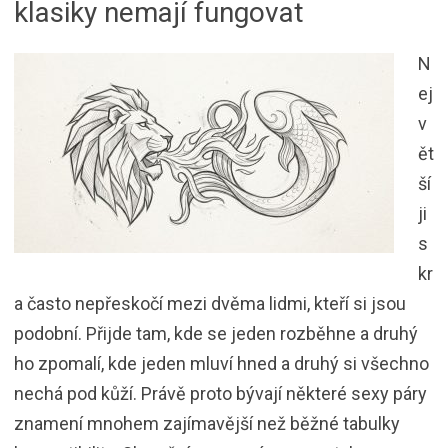
klasiky nemají fungovat
N
ej
v
ět
ší
ji
s
kr
a často nepřeskočí mezi dvěma lidmi, kteří si jsou
podobní. Přijde tam, kde se jeden rozběhne a druhý
ho zpomalí, kde jeden mluví hned a druhý si všechno
nechá pod kůží. Právě proto bývají některé sexy páry
znamení mnohem zajímavější než běžné tabulky