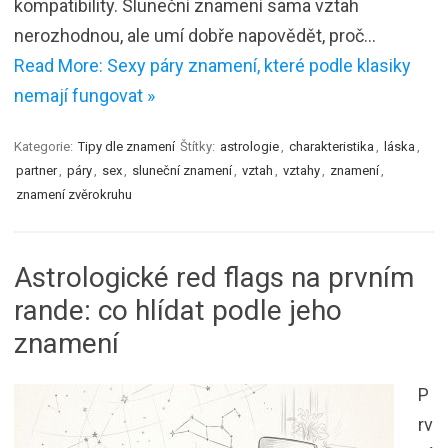
kompatibility. Sluneční znamení sama vztah
nerozhodnou, ale umí dobře napovědět, proč…
Read More: Sexy páry znamení, které podle klasiky
nemají fungovat »
Kategorie:
Tipy dle znamení
Štítky:
astrologie
,
charakteristika
,
láska
,
partner
,
páry
,
sex
,
sluneční znamení
,
vztah
,
vztahy
,
znamení
,
znamení zvěrokruhu
Astrologické red flags na prvním
rande: co hlídat podle jeho
znamení
P
rv