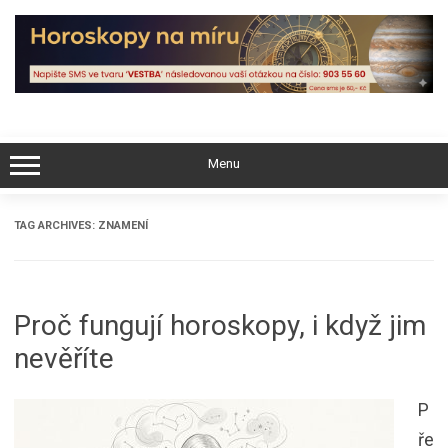
Skip
to
content
Menu
TAG ARCHIVES:
ZNAMENÍ
Proč fungují horoskopy, i když jim
nevěříte
P
ře