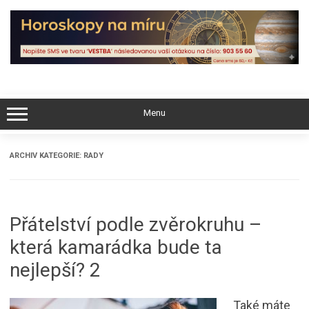
Skip
to
content
Menu
ARCHIV KATEGORIE:
RADY
Přátelství podle zvěrokruhu –
která kamarádka bude ta
nejlepší? 2
Také máte