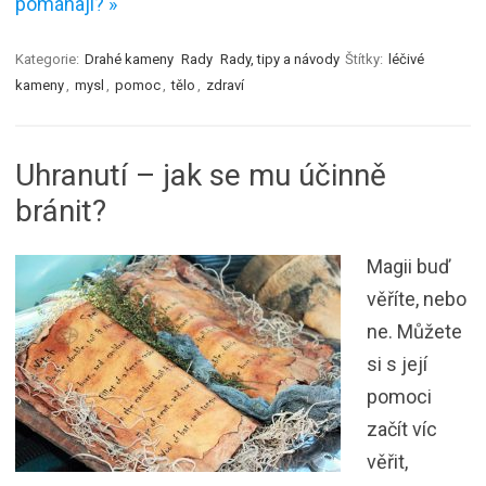
pomáhají? »
Kategorie:
Drahé kameny
Rady
Rady, tipy a návody
Štítky:
léčivé
kameny
,
mysl
,
pomoc
,
tělo
,
zdraví
Uhranutí – jak se mu účinně
bránit?
Magii buď
věříte, nebo
ne. Můžete
si s její
pomoci
začít víc
věřit,