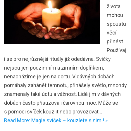
života
mohou
spoustu
věcí
přinést.
Používaj
í se pro nejrůznější rituály již odedávna. Svíčky
nejsou jen podzimním a zimním doplňkem,
nenacházíme je jen na dortu. V dávných dobách
pomáhaly zahánět temnotu, přinášely světlo, mnohdy
znamenaly také úctu a vážnost. Lidé jim v dávných
dobách často přisuzovali čarovnou moc. Může se
s pomoci svíček kouzlit nebo provozovat…
Read More: Magie svíček – kouzlete s nimi! »