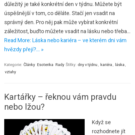
důležitý je také konkrétní den v týdnu. Můžete být
úspěšnější v tom, co děláte. Stačí jen vsadit na
správný den. Pro něj pak může vybírat konkrétní
záležitost, buďto můžete vsadit na lásku nebo třeba…
Read More: Láska nebo kariéra – ve kterém dni vám
hvězdy přejí?… »
Kategorie:
Články
Esoterika
Rady
Štítky:
dny v týdnu
,
kariéra
,
láska
,
vztahy
Kartářky – řeknou vám pravdu
nebo lžou?
Když se
rozhodnete jít