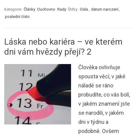
Kategorie:
Články
Duchovno
Rady
Štítky:
čísla
,
datum narození
,
poslední číslo
Láska nebo kariéra – ve kterém
dni vám hvězdy přejí? 2
Člověka ovlivňuje
spousta věcí, v jaké
náladě se ráno
probudíte, co vás bolí,
v jakém znamení jste
se narodili, v jakém
dni v týdnu a
podobně. Ovšem