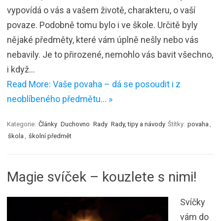
vypovídá o vás a vašem životě, charakteru, o vaší
povaze. Podobně tomu bylo i ve škole. Určitě byly
nějaké předměty, které vám úplně nešly nebo vás
nebavily. Je to přirozené, nemohlo vás bavit všechno,
i když…
Read More: Vaše povaha – dá se posoudit i z
neoblíbeného předmětu… »
Kategorie:
Články
Duchovno
Rady
Rady, tipy a návody
Štítky:
povaha
,
škola
,
školní předmět
Magie svíček – kouzlete s nimi!
Svíčky
vám do