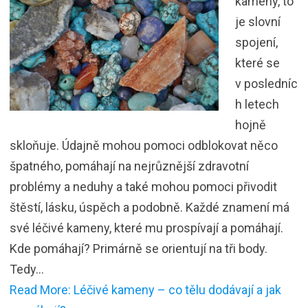
kameny, to
je slovní
spojení,
které se
v posledníc
h letech
hojně
skloňuje. Údajně mohou pomoci odblokovat něco
špatného, pomáhají na nejrůznější zdravotní
problémy a neduhy a také mohou pomoci přivodit
štěstí, lásku, úspěch a podobně. Každé znamení má
své léčivé kameny, které mu prospívají a pomáhají.
Kde pomáhají? Primárně se orientují na tři body.
Tedy…
Read More: Léčivé kameny – co tělu dodávají a jak