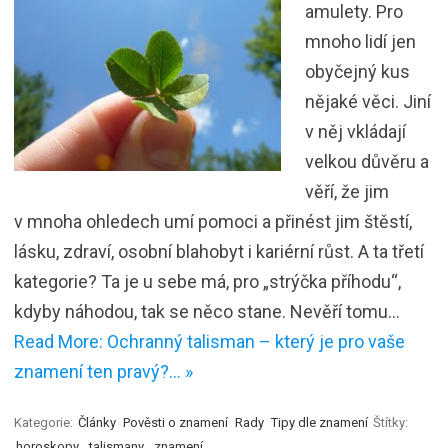
amulety. Pro
mnoho lidí jen
obyčejný kus
nějaké věci. Jiní
v něj vkládají
velkou důvěru a
věří, že jim
v mnoha ohledech umí pomoci a přinést jim štěstí,
lásku, zdraví, osobní blahobyt i kariérní růst. A ta třetí
kategorie? Ta je u sebe má, pro „strýčka příhodu“,
kdyby náhodou, tak se něco stane. Nevěří tomu…
Read More: Ochranný talisman – který je pro vaše
znamení ten pravý?… »
Kategorie:
Články
Pověsti o znamení
Rady
Tipy dle znamení
Štítky:
horoskopy
,
talismany
,
znamení