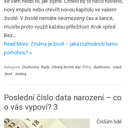
se vám nelíbí to, jak žijete. Chtělo by to něco nového,
nový impuls nebo otevřít novou kapitolu ve vašem
životě. V životě nemáte neomezený čas a šance,
musíte proto využít každou příležitost. Krok vpřed
Bez…
Read More: Změna je život – jaká rozhodnutí tomu
pomohou? »
Kategorie:
Duchovno
Rady
Zdravý životní styl
Štítky:
duchovno
,
osud
,
život
,
změna
Poslední číslo data narození – co
o vás vypoví? 3
Číslům lidé