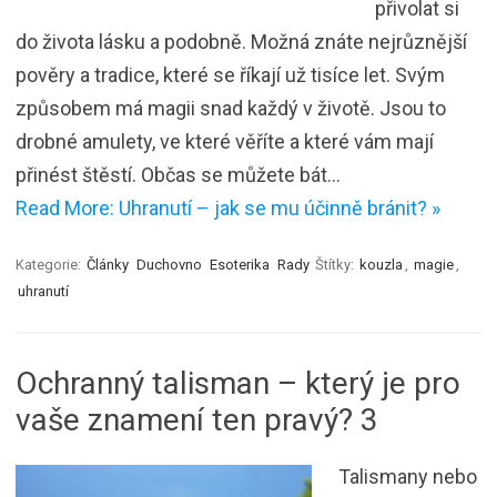
přivolat si
do života lásku a podobně. Možná znáte nejrůznější
pověry a tradice, které se říkají už tisíce let. Svým
způsobem má magii snad každý v životě. Jsou to
drobné amulety, ve které věříte a které vám mají
přinést štěstí. Občas se můžete bát…
Read More: Uhranutí – jak se mu účinně bránit? »
Kategorie:
Články
Duchovno
Esoterika
Rady
Štítky:
kouzla
,
magie
,
uhranutí
Ochranný talisman – který je pro
vaše znamení ten pravý? 3
Talismany nebo