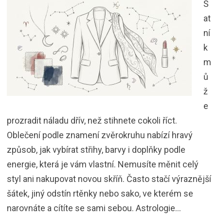
Š
at
ní
k
m
ů
ž
e
prozradit náladu dřív, než stihnete cokoli říct.
Oblečení podle znamení zvěrokruhu nabízí hravý
způsob, jak vybírat střihy, barvy i doplňky podle
energie, která je vám vlastní. Nemusíte měnit celý
styl ani nakupovat novou skříň. Často stačí výraznější
šátek, jiný odstín rtěnky nebo sako, ve kterém se
narovnáte a cítíte se sami sebou. Astrologie…