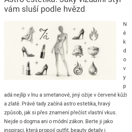
vám sluší podle hvězd
N
ě
k
d
o
v
y
p
adá nejlíp v lnu a smetanové, jiný ožije v červené kůži
a zlatě. Právě tady začíná astro estetika, hravý
způsob, jak si přes znamení přečíst vlastní vkus.
Nejde o dogma ani o módní zákon. Berte ji jako
inspiraci, která propojí outfit, beauty detaily i