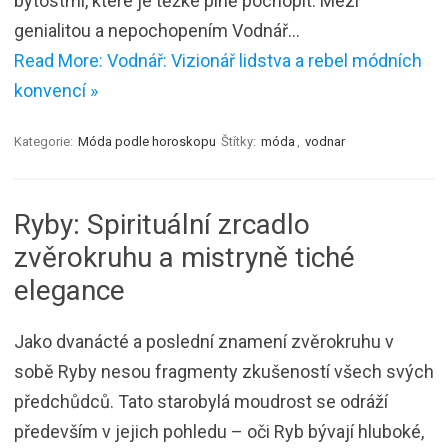
bytostmi, které je těžké plně pochopit. Mezi
genialitou a nepochopením Vodnář…
Read More: Vodnář: Vizionář lidstva a rebel módních
konvencí »
Kategorie:
Móda podle horoskopu
Štítky:
móda
,
vodnar
Ryby: Spirituální zrcadlo
zvěrokruhu a mistryně tiché
elegance
Jako dvanácté a poslední znamení zvěrokruhu v
sobě Ryby nesou fragmenty zkušeností všech svých
předchůdců. Tato starobylá moudrost se odráží
především v jejich pohledu – oči Ryb bývají hluboké,