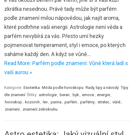
zkrátka nesednou. Právě tady může být parfém
podle znamení milou nápovědou, jak najít aroma,
které podtrhne vaši energii. Astrologie není věda a
parfém nevybírá za vás. Přesto umí hezky
pojmenovat temperament, styl i emoce, po kterých
saháme každý den. A když se vůně…
Read More: Parfém podle znamení: Vůně která ladí s
vaší aurou »
Kategorie:
Esoterika
Móda podle horoskopu
Rady, tipy a návody
Tipy
dle znamení
Štítky:
astrologie
,
beran
,
byk
,
emoce
,
energie
,
horoskop
,
kozoroh
,
lev
,
panna
,
parfém
,
parfémy
,
strelec
,
vůně
,
znamení
,
znamení zvěrokruhu
Astro estetika: Jaký vizuální styl