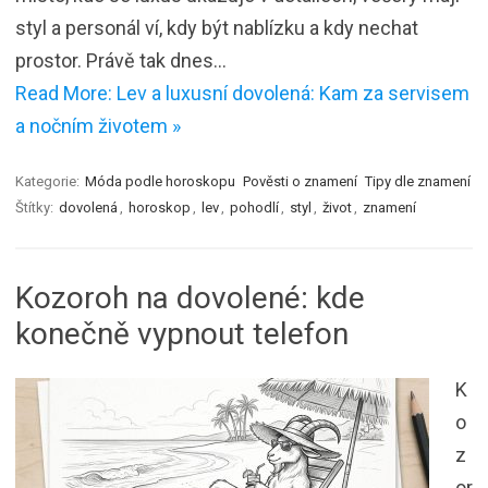
styl a personál ví, kdy být nablízku a kdy nechat
prostor. Právě tak dnes…
Read More: Lev a luxusní dovolená: Kam za servisem
a nočním životem »
Kategorie:
Móda podle horoskopu
Pověsti o znamení
Tipy dle znamení
Štítky:
dovolená
,
horoskop
,
lev
,
pohodlí
,
styl
,
život
,
znamení
Kozoroh na dovolené: kde
konečně vypnout telefon
K
o
z
or