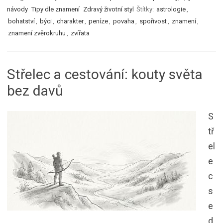
návody
Tipy dle znamení
Zdravý životní styl
Štítky:
astrologie
,
bohatství
,
býci
,
charakter
,
peníze
,
povaha
,
spořivost
,
znamení
,
znamení zvěrokruhu
,
zvířata
Střelec a cestování: kouty světa
bez davů
S
tř
el
e
c
s
e
d