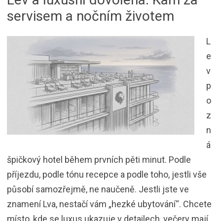
servisem a nočním životem
L
e
v
p
o
z
n
á
špičkový hotel během prvních pěti minut. Podle
příjezdu, podle tónu recepce a podle toho, jestli vše
působí samozřejmě, ne naučeně. Jestli jste ve
znamení Lva, nestačí vám „hezké ubytování“. Chcete
místo, kde se luxus ukazuje v detailech, večery mají