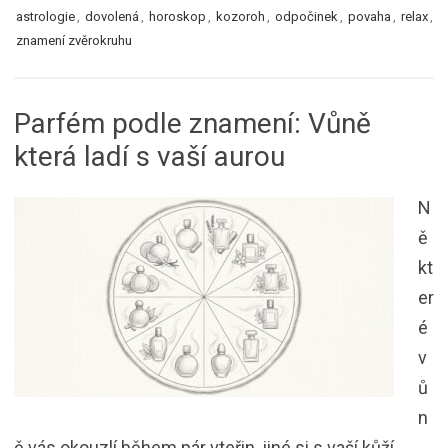
astrologie
,
dovolená
,
horoskop
,
kozoroh
,
odpočinek
,
povaha
,
relax
,
znamení zvěrokruhu
Parfém podle znamení: Vůně
která ladí s vaší aurou
N
ě
kt
er
é
v
ů
n
ě vás okouzlí během pár vteřin, jiné si s vaší kůží