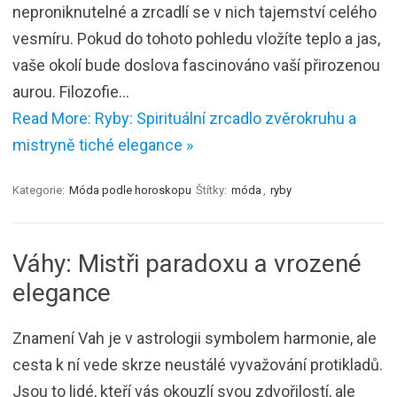
neproniknutelné a zrcadlí se v nich tajemství celého
vesmíru. Pokud do tohoto pohledu vložíte teplo a jas,
vaše okolí bude doslova fascinováno vaší přirozenou
aurou. Filozofie…
Read More: Ryby: Spirituální zrcadlo zvěrokruhu a
mistryně tiché elegance »
Kategorie:
Móda podle horoskopu
Štítky:
móda
,
ryby
Váhy: Mistři paradoxu a vrozené
elegance
Znamení Vah je v astrologii symbolem harmonie, ale
cesta k ní vede skrze neustálé vyvažování protikladů.
Jsou to lidé, kteří vás okouzlí svou zdvořilostí, ale