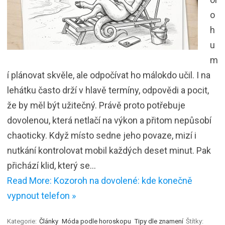
o
h
u
m
í plánovat skvěle, ale odpočívat ho málokdo učil. I na
lehátku často drží v hlavě termíny, odpovědi a pocit,
že by měl být užitečný. Právě proto potřebuje
dovolenou, která netlačí na výkon a přitom nepůsobí
chaoticky. Když místo sedne jeho povaze, mizí i
nutkání kontrolovat mobil každých deset minut. Pak
přichází klid, který se…
Read More: Kozoroh na dovolené: kde konečně
vypnout telefon »
Kategorie:
Články
Móda podle horoskopu
Tipy dle znamení
Štítky: