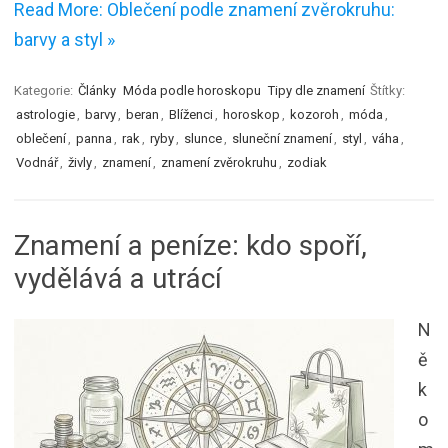
Read More: Oblečení podle znamení zvěrokruhu:
barvy a styl »
Kategorie:
Články
Móda podle horoskopu
Tipy dle znamení
Štítky:
astrologie
,
barvy
,
beran
,
Blíženci
,
horoskop
,
kozoroh
,
móda
,
oblečení
,
panna
,
rak
,
ryby
,
slunce
,
sluneční znamení
,
styl
,
váha
,
Vodnář
,
živly
,
znamení
,
znamení zvěrokruhu
,
zodiak
Znamení a peníze: kdo spoří,
vydělává a utrácí
N
ě
k
o