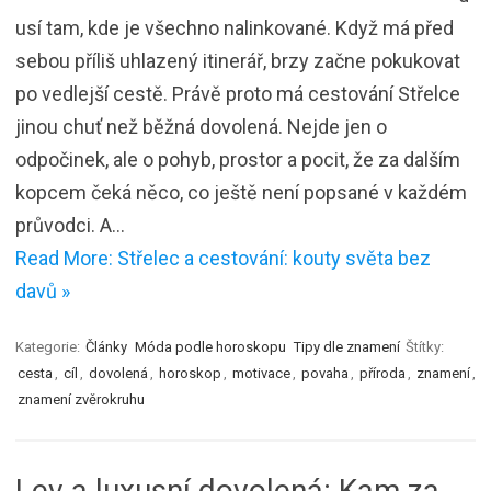
usí tam, kde je všechno nalinkované. Když má před
sebou příliš uhlazený itinerář, brzy začne pokukovat
po vedlejší cestě. Právě proto má cestování Střelce
jinou chuť než běžná dovolená. Nejde jen o
odpočinek, ale o pohyb, prostor a pocit, že za dalším
kopcem čeká něco, co ještě není popsané v každém
průvodci. A…
Read More: Střelec a cestování: kouty světa bez
davů »
Kategorie:
Články
Móda podle horoskopu
Tipy dle znamení
Štítky:
cesta
,
cíl
,
dovolená
,
horoskop
,
motivace
,
povaha
,
příroda
,
znamení
,
znamení zvěrokruhu
Lev a luxusní dovolená: Kam za