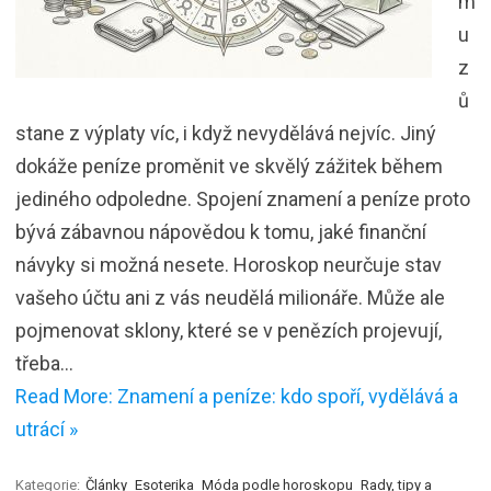
m
u
z
ů
stane z výplaty víc, i když nevydělává nejvíc. Jiný
dokáže peníze proměnit ve skvělý zážitek během
jediného odpoledne. Spojení znamení a peníze proto
bývá zábavnou nápovědou k tomu, jaké finanční
návyky si možná nesete. Horoskop neurčuje stav
vašeho účtu ani z vás neudělá milionáře. Může ale
pojmenovat sklony, které se v penězích projevují,
třeba…
Read More: Znamení a peníze: kdo spoří, vydělává a
utrácí »
Kategorie:
Články
Esoterika
Móda podle horoskopu
Rady, tipy a