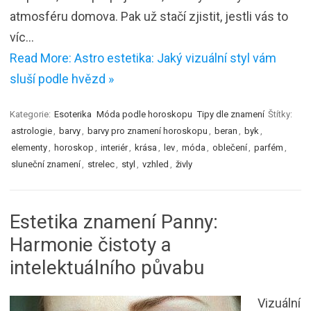
atmosféru domova. Pak už stačí zjistit, jestli vás to
víc…
Read More: Astro estetika: Jaký vizuální styl vám
sluší podle hvězd »
Kategorie:
Esoterika
Móda podle horoskopu
Tipy dle znamení
Štítky:
astrologie
,
barvy
,
barvy pro znamení horoskopu
,
beran
,
byk
,
elementy
,
horoskop
,
interiér
,
krása
,
lev
,
móda
,
oblečení
,
parfém
,
sluneční znamení
,
strelec
,
styl
,
vzhled
,
živly
Estetika znamení Panny:
Harmonie čistoty a
intelektuálního půvabu
Vizuální