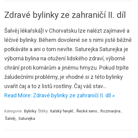
Zdravé bylinky ze zahraničí II. díl
Šalvěj lékařská]I v Chorvatsku lze nalézt zajímavé a
léčivé bylinky. Během dovolené se s nimi jistě běžně
potkáváte a ani o tom nevíte. Saturejka Saturejka je
výborná bylina na otužení lidského zdraví, výborně
chrání proti komárům a jinému hmyzu. Pokud trpíte
žaludečními problémy, je vhodné si z této bylinky
uvařit čaj a to z listů rostliny. Čaj váš stav…
Read More: Zdravé bylinky ze zahraničí II. díl »
Kategorie:
Bylinky
Štítky:
Italský fenykl
,
Řecké seno
,
Rozmarýna
,
Šalvěj
,
Saturejka