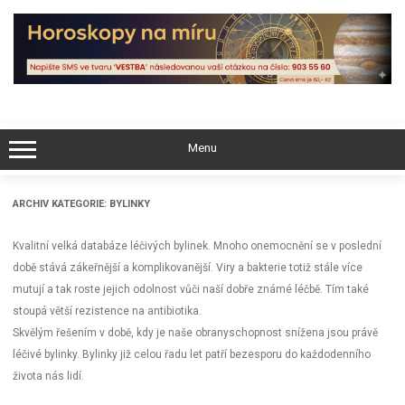
Skip
to
content
Menu
ARCHIV KATEGORIE:
BYLINKY
Kvalitní velká databáze léčivých bylinek. Mnoho onemocnění se v poslední
době stává zákeřnější a komplikovanější. Viry a bakterie totiž stále více
mutují a tak roste jejich odolnost vůči naší dobře známé léčbě. Tím také
stoupá větší rezistence na antibiotika.
Skvělým řešením v době, kdy je naše obranyschopnost snížena jsou právě
léčivé bylinky. Bylinky již celou řadu let patří bezesporu do každodenního
života nás lidí.