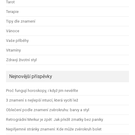
Tarot
Terapie
Tipy dle znamení
Vánoce
Vaše příběhy
Vitamíny
Zdravý životní styl
Nejnovější příspěvky
Proč fungují horoskopy, i když jim nevěříte
3 znamení s nejlepší intuicí, která vycítí lež
Oblečení podle znamení zvěrokruhu: barvy a styl
Retrográdní Merkur je zpět: Jak přežít zmatky bez paniky
Nepříjemné stránky znamení: Kde může zvěrokruh bolet