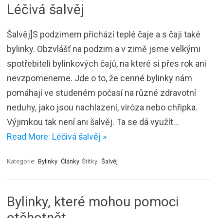
Léčivá šalvěj
Šalvěj]S podzimem přichází teplé čaje a s čaji také
bylinky. Obzvlášť na podzim a v zimě jsme velkými
spotřebiteli bylinkových čajů, na které si přes rok ani
nevzpomeneme. Jde o to, že cenné bylinky nám
pomáhají ve studeném počasí na různé zdravotní
neduhy, jako jsou nachlazení, viróza nebo chřipka.
Výjimkou tak není ani šalvěj. Ta se dá využít…
Read More: Léčivá šalvěj »
Kategorie:
Bylinky
Články
Štítky:
Šalvěj
Bylinky, které mohou pomoci
otěhotnět