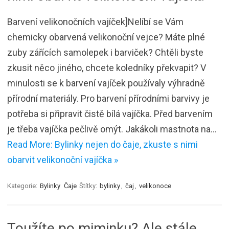
Barvení velikonočních vajíček]Nelíbí se Vám
chemicky obarvená velikonoční vejce? Máte plné
zuby zářících samolepek i barviček? Chtěli byste
zkusit něco jiného, chcete koledníky překvapit? V
minulosti se k barvení vajíček používaly výhradně
přírodní materiály. Pro barvení přírodními barvivy je
potřeba si připravit čistě bílá vajíčka. Před barvením
je třeba vajíčka pečlivě omýt. Jakákoli mastnota na…
Read More: Bylinky nejen do čaje, zkuste s nimi
obarvit velikonoční vajíčka »
Kategorie:
Bylinky
Čaje
Štítky:
bylinky
,
čaj
,
velikonoce
Toužíte po miminku? Ale stále