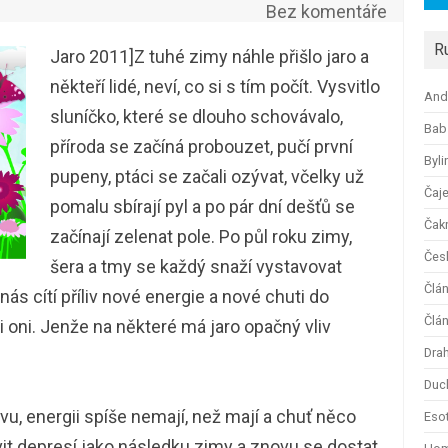
Bez komentáře
R
Jaro 2011]Z tuhé zimy náhle přišlo jaro a
někteří lidé, neví, co si s tím počít. Vysvitlo
And
sluníčko, které se dlouho schovávalo,
Bab
příroda se začíná probouzet, pučí první
Byli
pupeny, ptáci se začali ozývat, včelky už
Čaj
pomalu sbírají pyl a po pár dní dešťů se
Čak
začínají zelenat pole. Po půl roku zimy,
Česk
šera a tmy se každý snaží vystavovat
Člá
ás cítí příliv nové energie a nové chuti do
Člán
 i oni. Jenže na některé má jaro opačný vliv
Dra
Duc
avu, energii spíše nemají, než mají a chuť něco
Esot
avit depresí jako následku zimy a znovu se dostat