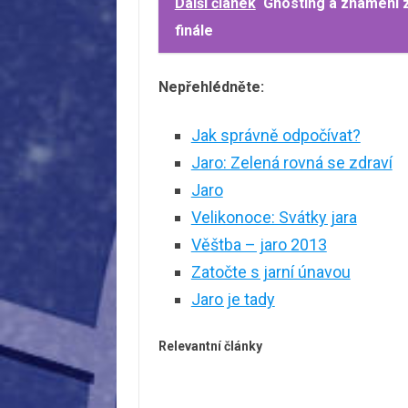
Další článek
Ghosting a znamení z
finále
Nepřehlédněte:
Jak správně odpočívat?
Jaro: Zelená rovná se zdraví
Jaro
Velikonoce: Svátky jara
Věštba – jaro 2013
Zatočte s jarní únavou
Jaro je tady
Relevantní články