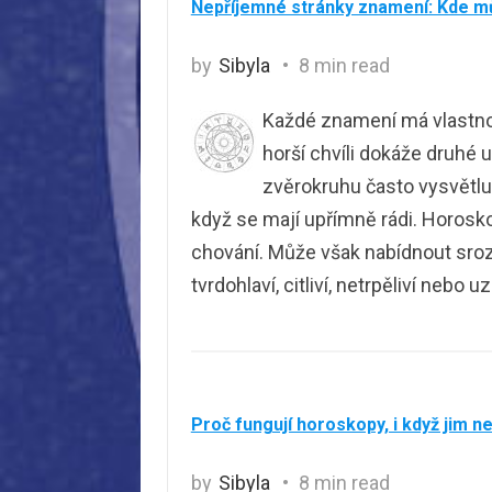
Nepříjemné stránky znamení: Kde m
by
Sibyla
8 min read
Každé znamení má vlastnost
horší chvíli dokáže druhé 
zvěrokruhu často vysvětlují
když se mají upřímně rádi. Horos
chování. Může však nabídnout srozum
tvrdohlaví, citliví, netrpěliví nebo u
Proč fungují horoskopy, i když jim n
by
Sibyla
8 min read