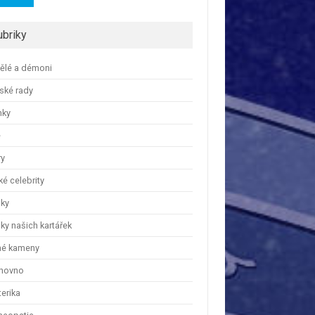
ubriky
ělé a démoni
ské rady
nky
e
ry
é celebrity
nky
ky našich kartářek
hé kameny
hovno
erika