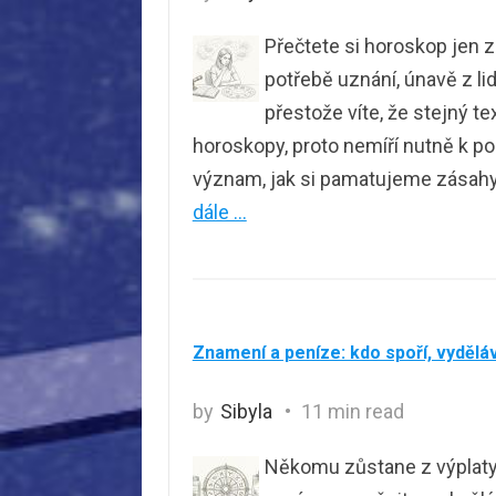
Přečtete si horoskop jen z
potřebě uznání, únavě z li
přestože víte, že stejný tex
horoskopy, proto nemíří nutně k po
význam, jak si pamatujeme zásah
dále …
Znamení a peníze: kdo spoří, vyděláv
by
Sibyla
11 min read
Někomu zůstane z výplaty v