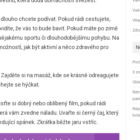
květinu, která dodá domácnosti svěžest.
Ván
Vaš
 dlouho chcete podívat. Pokud rádi cestujete,
Vit
Uvidíte, že vás to bude bavit. Pokud máte po zimě
Zdra
t nějakému sportu či dlouhodobějšímu pohybu. Na
žností, jak být aktivní a něco zdravého pro
N
Proč
3 zn
? Zajděte si na masáž, kde se krásně odreagujete
Oble
ejte se hýčkat.
Retr
pan
sťte si dobrý nebo oblíbený film, pokud rádi
Nep
terá vám zvedne náladu. Uvařte si černý čaj, který
bol
ledující spánek. Zkrátka běžte jaru vstříc.