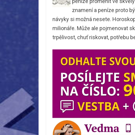
peníze proměnit ve skvělý
znamení a peníze proto bý
návyky si možná nesete. Horoskop 
milionáře. Může ale pojmenovat skl
trpělivost, chuť riskovat, potřebu 