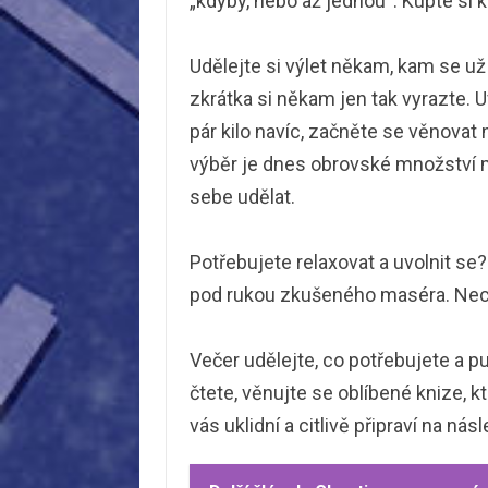
„kdyby, nebo až jednou“. Kupte si 
Udělejte si výlet někam, kam se už
zkrátka si někam jen tak vyrazte. 
pár kilo navíc, začněte se věnova
výběr je dnes obrovské množství mo
sebe udělat.
Potřebujete relaxovat a uvolnit se
pod rukou zkušeného maséra. Nech
Večer udělejte, co potřebujete a pu
čtete, věnujte se oblíbené knize, k
vás uklidní a citlivě připraví na nás