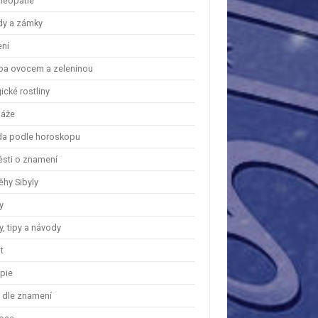
eopatie
dy a zámky
ení
ba ovocem a zeleninou
cké rostliny
áže
a podle horoskopu
ěsti o znamení
ěhy Sibyly
y
, tipy a návody
t
apie
y dle znamení