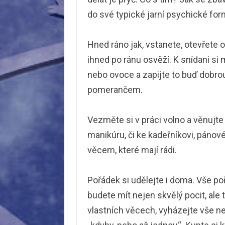
do své typické jarní psychické fo
Hned ráno jak, vstanete, otevřete 
ihned po ránu osvěží. K snídani si
nebo ovoce a zapijte to buď dobr
pomerančem.
Vezměte si v práci volno a věnujte
manikúru, či ke kadeřníkovi, pánov
věcem, které mají rádi.
Pořádek si udělejte i doma. Vše po
budete mít nejen skvělý pocit, ale 
vlastních věcech, vyházejte vše n