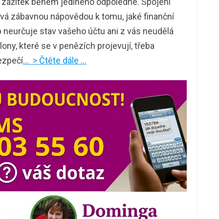
 zážitek během jediného odpoledne. Spojení
vá zábavnou nápovědou k tomu, jaké finanční
neurčuje stav vašeho účtu ani z vás neudělá
ony, které se v penězích projevují, třeba
bezpečí
… > Čtěte dále …