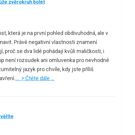
ůže zvěrokruh bolet
, která je na první pohled obdivuhodná, ale v
unavit. Právě negativní vlastnosti znamení
, proč se dva lidé pohádají kvůli maličkosti, i
kop není rozsudek ani omluvenka pro nevhodné
itelný jazyk pro chvíle, kdy jste příliš
zavření.
… > Čtěte dále …
evěříte