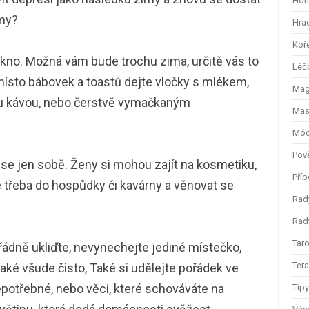
Hom
rmy?
Hra
Koř
okno. Možná vám bude trochu zima, určitě vás to
Léč
 místo bábovek a toastů dejte vločky s mlékem,
Magi
ou kávou, nebo čerstvě vymačkaným
Mas
Mód
Pov
 se jen sobě. Ženy si mohou zajít na kosmetiku,
Příb
é třeba do hospůdky či kavárny a věnovat se
Rad
Rady
Taro
řádně ukliďte, nevynechejte jediné místečko,
Ter
také všude čisto, Také si udělejte pořádek ve
epotřebné, nebo věci, které schováváte na
Tip