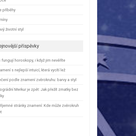
oce
e příběhy
amíny
vý životní styl
ejnovější příspěvky
 fungují horoskopy, i když jim nevěříte
amení s nejlepší intuicí, která vycítí lež
čení podle znamení zvěrokruhu: barvy a styl
ográdní Merkur je zpět: Jak přežít zmatky bez
iky
říjemné stránky znamení: Kde může zvěrokruh
et