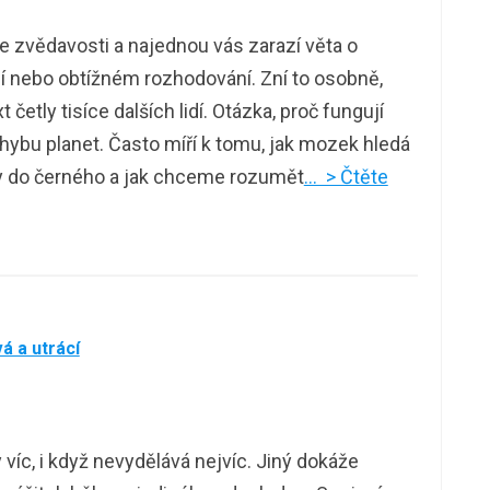
e zvědavosti a najednou vás zarazí věta o
dí nebo obtížném rozhodování. Zní to osobně,
t četly tisíce dalších lidí. Otázka, proč fungují
hybu planet. Často míří k tomu, jak mozek hledá
y do černého a jak chceme rozumět
… > Čtěte
á a utrácí
íc, i když nevydělává nejvíc. Jiný dokáže