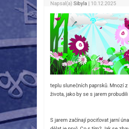
Napsal(a)
Sibyla
|
10.12.2025
teplu slunečních paprsků. Mnozí z n
života, jako by se s jarem probudili
S jarem začínají pociťovat jarní ún
dělat je pryč. Co s tím? Jak se zb