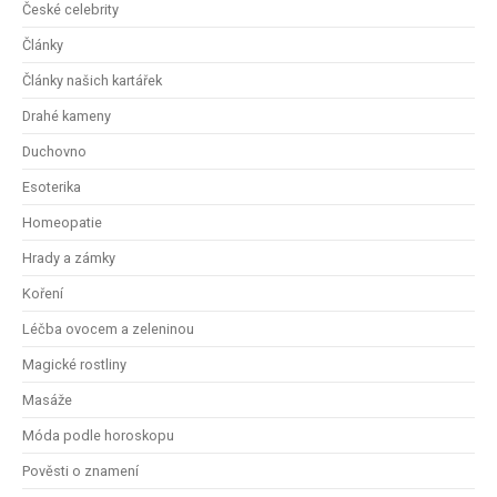
České celebrity
Články
Články našich kartářek
Drahé kameny
Duchovno
Esoterika
Homeopatie
Hrady a zámky
Koření
Léčba ovocem a zeleninou
Magické rostliny
Masáže
Móda podle horoskopu
Pověsti o znamení