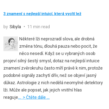
3 znamení s nejlepší intuicí, která vycítí lež
by
Sibyla
11 min read
Některé lži neprozradí slova, ale drobná
změna tónu, dlouhá pauza nebo pocit, že
něco nesedí. Když se u vybraných osob
projeví silný šestý smysl, dotaz na nejlepší intuice
znamení zvěrokruhu často míří právě k nim, protože
podobné signály zachytí dřív, než se objeví jasný
důkaz. Astrologie z nich nedělá neomylné detektory
lži. Může ale popsat, jak jejich vnitřní hlas
reaguje
… > Čtěte dále …