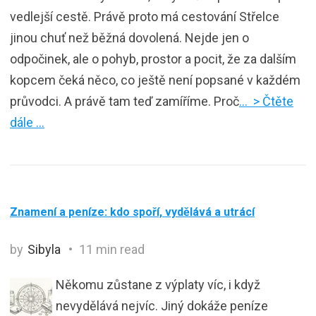
vedlejší cestě. Právě proto má cestování Střelce
jinou chuť než běžná dovolená. Nejde jen o
odpočinek, ale o pohyb, prostor a pocit, že za dalším
kopcem čeká něco, co ještě není popsané v každém
průvodci. A právě tam teď zamíříme. Proč
… > Čtěte
dále …
Znamení a peníze: kdo spoří, vydělává a utrácí
by
Sibyla
11 min read
Někomu zůstane z výplaty víc, i když
nevydělává nejvíc. Jiný dokáže peníze