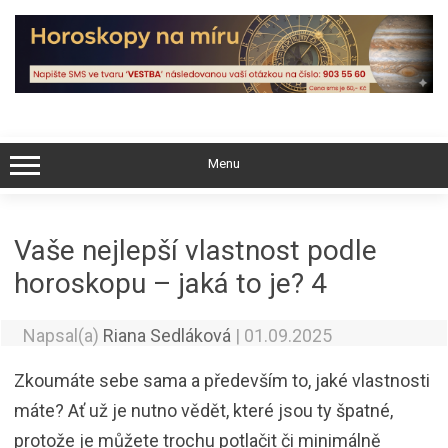
Skip
to
content
Menu
Vaše nejlepší vlastnost podle
horoskopu – jaká to je? 4
Napsal(a)
Riana Sedláková
|
01.09.2025
Zkoumáte sebe sama a především to, jaké vlastnosti
máte? Ať už je nutno vědět, které jsou ty špatné,
protože je můžete trochu potlačit či minimálně