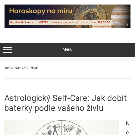
Skip
to
content
Menu
TAG ARCHIVES:
PÉČE
Astrologický Self-Care: Jak dobít
baterky podle vašeho živlu
N
ě