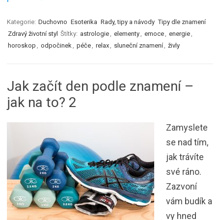
Kategorie:
Duchovno
Esoterika
Rady, tipy a návody
Tipy dle znamení
Zdravý životní styl
Štítky:
astrologie
,
elementy
,
emoce
,
energie
,
horoskop
,
odpočinek
,
péče
,
relax
,
sluneční znamení
,
živly
Jak začít den podle znamení –
jak na to? 2
Zamyslete
se nad tím,
jak trávíte
své ráno.
Zazvoní
vám budík a
vy hned