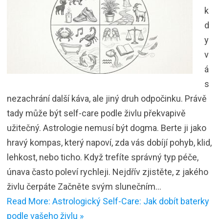
k
d
y
v
á
s
nezachrání další káva, ale jiný druh odpočinku. Právě
tady může být self-care podle živlu překvapivě
užitečný. Astrologie nemusí být dogma. Berte ji jako
hravý kompas, který napoví, zda vás dobíjí pohyb, klid,
lehkost, nebo ticho. Když trefíte správný typ péče,
únava často poleví rychleji. Nejdřív zjistěte, z jakého
živlu čerpáte Začněte svým slunečním…
Read More: Astrologický Self-Care: Jak dobít baterky
podle vašeho živlu »