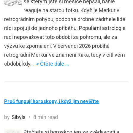
se kterým jste si měsíce nepsali, náhle
reaguje na starou fotku. Když je Merkur v
retrográdním pohybu, podobné drobné zádrhele lidé
rádi spojují do jednoho příběhu. Populární astrologie
radí nepovažovat toto období za pohromu, ale za
výzvu ke zpomalení. V červenci 2026 probíhá
retrográdní Merkur ve znamení Raka, tedy v citlivém
období, kdy
… > Čtěte dále …
Proč fungují horoskopy, i když jim nevěříte
by
Sibyla
8 min read
Přečtete si horoskop jen ze zvědavosti a