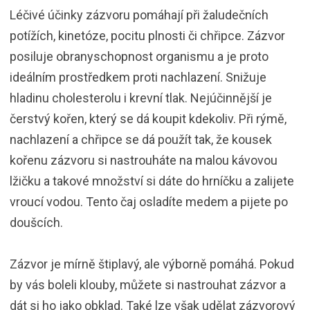
Léčivé účinky zázvoru pomáhají při žaludečních
potížích, kinetóze, pocitu plnosti či chřipce. Zázvor
posiluje obranyschopnost organismu a je proto
ideálním prostředkem proti nachlazení. Snižuje
hladinu cholesterolu i krevní tlak. Nejúčinnější je
čerstvý kořen, který se dá koupit kdekoliv. Při rýmě,
nachlazení a chřipce se dá použít tak, že kousek
kořenu zázvoru si nastrouháte na malou kávovou
lžičku a takové množství si dáte do hrníčku a zalijete
vroucí vodou. Tento čaj osladíte medem a pijete po
doušcích.
Zázvor je mírně štiplavý, ale výborně pomáhá. Pokud
by vás boleli klouby, můžete si nastrouhat zázvor a
dát si ho jako obklad. Také lze však udělat zázvorový