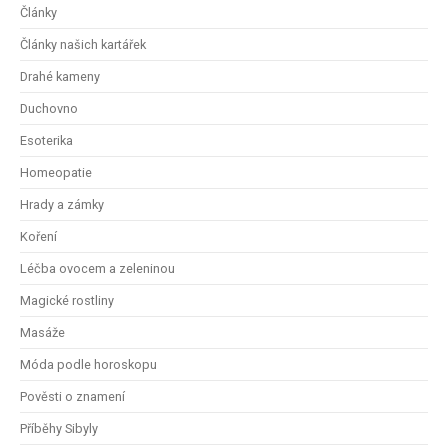
Články
Články našich kartářek
Drahé kameny
Duchovno
Esoterika
Homeopatie
Hrady a zámky
Koření
Léčba ovocem a zeleninou
Magické rostliny
Masáže
Móda podle horoskopu
Pověsti o znamení
Příběhy Sibyly