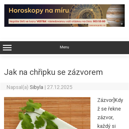
Skip
to
content
Menu
Jak na chřipku se zázvorem
Napsal(a)
Sibyla
|
27.12.2025
Zázvor]Kdy
ž se řekne
zázvor,
každý si