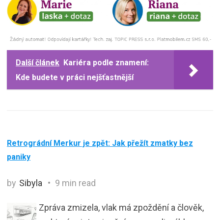
Další článek
Kariéra podle znamení:
Kde budete v práci nejšťastnější
Retrográdní Merkur je zpět: Jak přežít zmatky bez
paniky
by
Sibyla
9 min read
Zpráva zmizela, vlak má zpoždění a člověk,