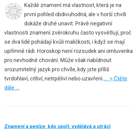
Každé znamení má vlastnost, která je na
první pohled obdivuhodná, ale v horší chvíli
dokáže druhé unavit. Právě negativní
vlastnosti znamení zvěrokruhu často vysvětlují, proč
se dva lidé pohádají kvůli maličkosti, i když se mají
upřímně rádi. Horoskop není rozsudek ani omluvenka
pro nevhodné chování. Může však nabídnout
srozumitelný jazyk pro chvíle, kdy jste příliš
tvrdohlaví, citliví, netrpěliví nebo uzavření.
… > Čtěte
dále …
Znamení a peníze: kdo spoří, vydělává a utrácí