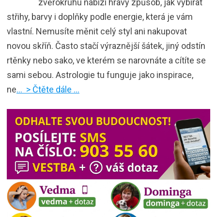
zvěrokruhu nabízí hravý způsob, jak vybírat
střihy, barvy i doplňky podle energie, která je vám
vlastní. Nemusíte měnit celý styl ani nakupovat
novou skříň. Často stačí výraznější šátek, jiný odstín
rtěnky nebo sako, ve kterém se narovnáte a cítíte se
sami sebou. Astrologie tu funguje jako inspirace,
ne
… > Čtěte dále …