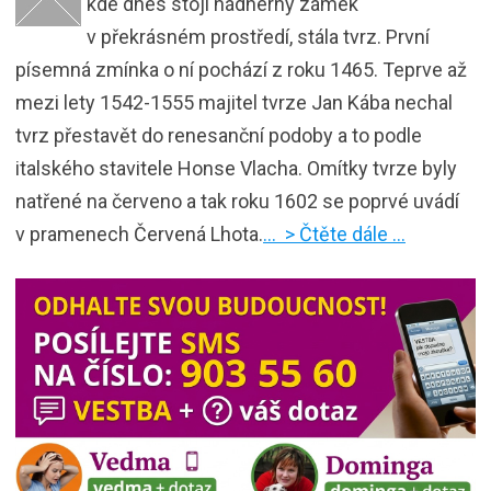
kde dnes stojí nádherný zámek
v překrásném prostředí, stála tvrz. První
písemná zmínka o ní pochází z roku 1465. Teprve až
mezi lety 1542-1555 majitel tvrze Jan Kába nechal
tvrz přestavět do renesanční podoby a to podle
italského stavitele Honse Vlacha. Omítky tvrze byly
natřené na červeno a tak roku 1602 se poprvé uvádí
v pramenech Červená Lhota.
… > Čtěte dále …