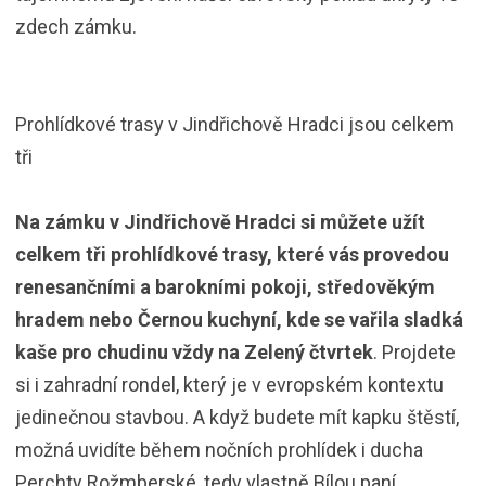
zdech zámku.
Prohlídkové trasy v Jindřichově Hradci jsou celkem
tři
Na zámku v Jindřichově Hradci si můžete užít
celkem tři prohlídkové trasy, které vás provedou
renesančními a barokními pokoji, středověkým
hradem nebo Černou kuchyní, kde se vařila sladká
kaše pro chudinu vždy na Zelený čtvrtek
. Projdete
si i zahradní rondel, který je v evropském kontextu
jedinečnou stavbou. A když budete mít kapku štěstí,
možná uvidíte během nočních prohlídek i ducha
Perchty Rožmberské, tedy vlastně Bílou paní.