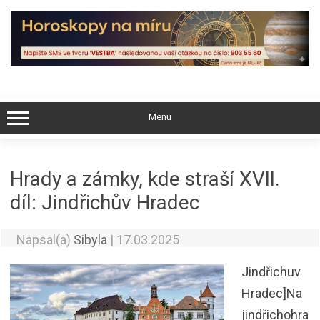
Skip
to
content
Menu
Hrady a zámky, kde straší XVII.
díl: Jindřichův Hradec
Napsal(a)
Sibyla
|
17.03.2025
Jindřichuv
Hradec]Na
jindřichohra