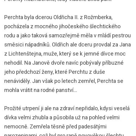
Perchta byla dcerou Oldřicha II. z Rožmberka,
pocházela z mocného jihočeského šlechtického
rodu a jako taková samozřejmě měla v mládí pestrou
směsici nápadníků. Oldřich ale dceru provdal za Jana
z Lichtenštejna, muže, který se k jemné dívce moc
nehodil. Na Janově dvoře navíc pobývaly příbuzné
jeho předchozí ženy, které Perchtu z duše
nenáviděly. Jan však po letech zemřel, Perchta se
mohla vrátit na rodné panství…
Prožité utrpení ji ale na zdraví nepřidalo, kdysi veselá
dívka velmi zhubla a působila už na pohled velmi
nemocně. Zemřela těsně před padesátými
narozeninami, což byl pro raně novověkou šlechtu