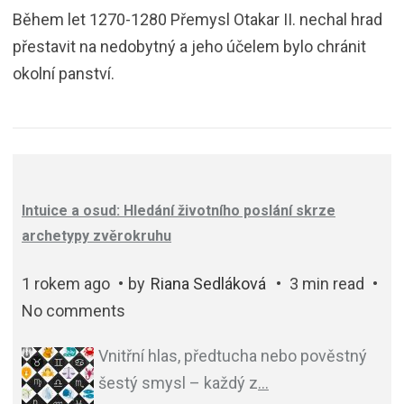
Během let 1270-1280 Přemysl Otakar II. nechal hrad
přestavit na nedobytný a jeho účelem bylo chránit
okolní panství.
Intuice a osud: Hledání životního poslání skrze
archetypy zvěrokruhu
1 rokem ago
by
Riana Sedláková
3 min read
No comments
Vnitřní hlas, předtucha nebo pověstný
šestý smysl – každý z
…