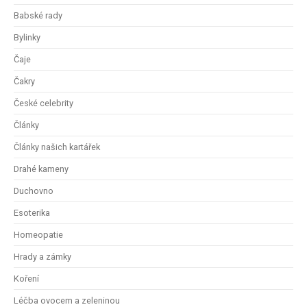
Babské rady
Bylinky
Čaje
Čakry
České celebrity
Články
Články našich kartářek
Drahé kameny
Duchovno
Esoterika
Homeopatie
Hrady a zámky
Koření
Léčba ovocem a zeleninou