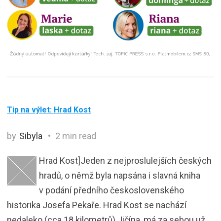
Tip na výlet: Hrad Kost
by
Sibyla
2 min read
Hrad Kost]Jeden z nejproslulejších českých
hradů, o němž byla napsána i slavná kniha
v podání předního československého
historika Josefa Pekaře. Hrad Kost se nachází
nedaleko (cca 18 kilometrů) Jičína, má za sebou už