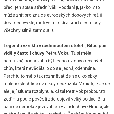
přeci jen spíše střední věk. Poddaní ji, jakkoliv to
může znít pro znalce evropských dobových reálií
dost neobvykle, měli velmi rádi a smrt šlechtičny
všechny silně zarmoutila.
Legenda vznikla v sedmnáctém století, Bílou paní
viděly často i chůvy Petra Voka
. Ta si měla
nemluvně pochovat a být jednou z novopečených
chův, která nevěděla, o co se jedná, odehnána.
Perchtu to mělo tak rozhněvat, že se u kolébky
malého šlechtice už nikdy neukázala. V místě, kde se
ale její silueta rozplynula, kázal Petr Vok probourati
zeď – a podle pověsti zde objevil velký poklad. Bílá
paní se neměla zjevovat jen v Jindřichově Hradci, ale