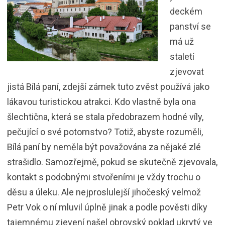
deckém
panství se
má už
staletí
zjevovat
jistá Bílá paní, zdejší zámek tuto zvěst používá jako
lákavou turistickou atrakci. Kdo vlastně byla ona
šlechtična, která se stala předobrazem hodné víly,
pečující o své potomstvo? Totiž, abyste rozuměli,
Bílá paní by neměla být považována za nějaké zlé
strašidlo. Samozřejmě, pokud se skutečně zjevovala,
kontakt s podobnými stvořeními je vždy trochu o
děsu a úleku. Ale nejproslulejší jihočeský velmož
Petr Vok o ní mluvil úplně jinak a podle pověsti díky
tajemnému zjevení našel obrovský poklad ukrytý ve