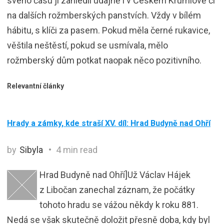
svého času ji zahlédli údajně i v Českém Krumlově či
na dalších rožmberských panstvích. Vždy v bílém
hábitu, s klíči za pasem. Pokud měla černé rukavice,
věštila neštěstí, pokud se usmívala, mělo
rožmberský dům potkat naopak něco pozitivního.
Relevantní články
Hrady a zámky, kde straší XV. díl: Hrad Budyně nad Ohří
by
Sibyla
4 min read
Hrad Budyně nad Ohří]Už Václav Hájek
z Libočan zanechal záznam, že počátky
tohoto hradu se vážou někdy k roku 881.
Nedá se však skutečně doložit přesně doba, kdy byl