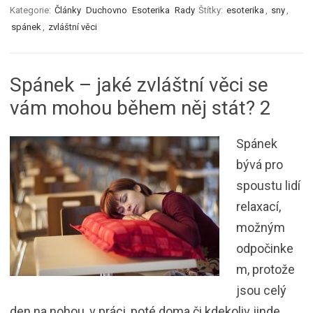
Kategorie:
Články
Duchovno
Esoterika
Rady
Štítky:
esoterika
,
sny
,
spánek
,
zvláštní věci
Spánek – jaké zvláštní věci se
vám mohou během něj stát? 2
Spánek
bývá pro
spoustu lidí
relaxací,
možným
odpočinke
m, protože
jsou celý
den na nohou, v práci, poté doma či kdekoliv jinde.