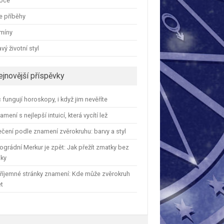
oce
e příběhy
amíny
vý životní styl
ejnovější příspěvky
 fungují horoskopy, i když jim nevěříte
amení s nejlepší intuicí, která vycítí lež
čení podle znamení zvěrokruhu: barvy a styl
ográdní Merkur je zpět: Jak přežít zmatky bez
iky
říjemné stránky znamení: Kde může zvěrokruh
et