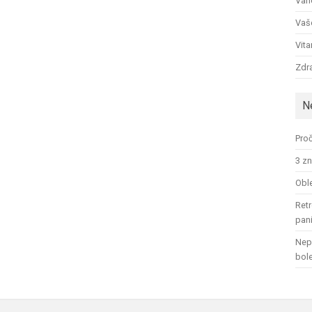
Ván
Vaš
Vit
Zdra
N
Proč
3 zn
Oble
Retr
pan
Nep
bol