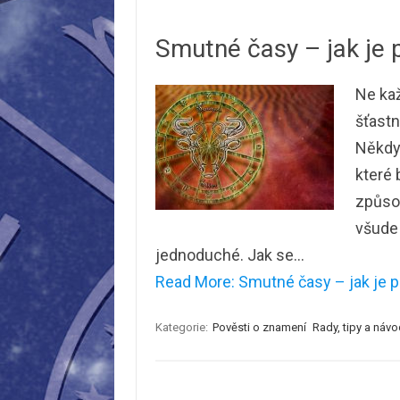
Smutné časy – jak je 
Ne kaž
šťastn
Někdy 
které 
způso
všude 
jednoduché. Jak se…
Read More: Smutné časy – jak je p
Kategorie:
Pověsti o znamení
Rady, tipy a náv