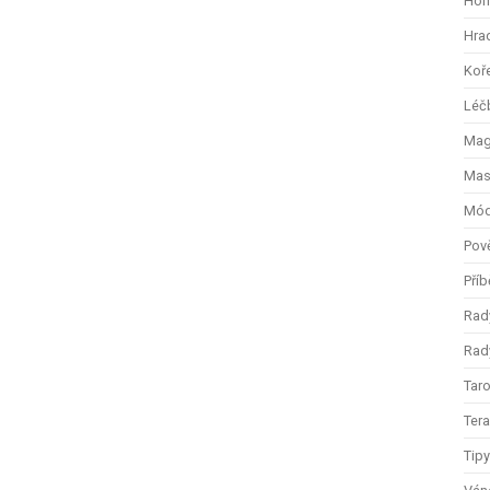
Hom
Hra
Koř
Léč
Magi
Mas
Mód
Pov
Příb
Rad
Rady
Taro
Ter
Tip