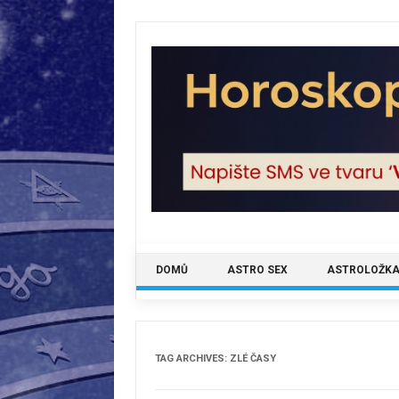
Skip
to
content
DOMŮ
ASTRO SEX
ASTROLOŽKA
TAG ARCHIVES:
ZLÉ ČASY