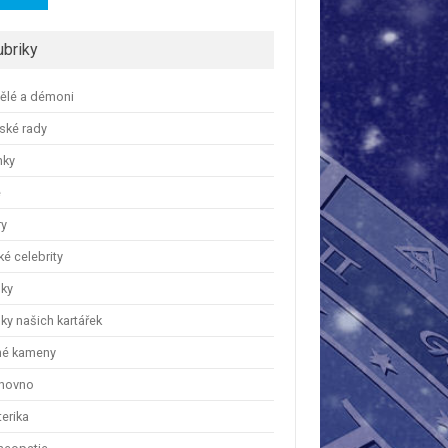
ubriky
ělé a démoni
ské rady
nky
e
ry
é celebrity
nky
ky našich kartářek
hé kameny
hovno
erika