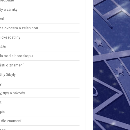
eopatie
dy a zámky
ení
ba ovocem a zeleninou
cké rostliny
áže
a podle horoskopu
ěsti o znamení
ěhy Sibyly
y
, tipy a návody
t
apie
y dle znamení