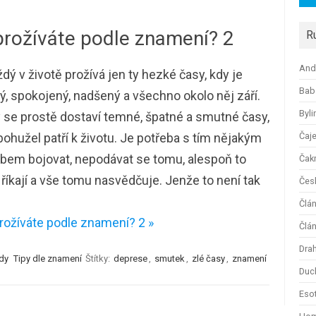
prožíváte podle znamení? 2
R
And
dý v životě prožívá jen ty hezké časy, kdy je
Bab
ý, spokojený, nadšený a všechno okolo něj září.
Byli
se prostě dostaví temné, špatné a smutné časy,
bohužel patří k životu. Je potřeba s tím nějakým
Čaj
bem bojovat, nepodávat se tomu, alespoň to
Čak
říkají a vše tomu nasvědčuje. Jenže to není tak
Česk
Člá
rožíváte podle znamení? 2 »
Člán
Dra
ody
Tipy dle znamení
Štítky:
deprese
,
smutek
,
zlé časy
,
znamení
Duc
Esot