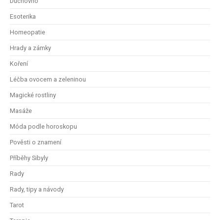
Duchovno
Esoterika
Homeopatie
Hrady a zámky
Koření
Léčba ovocem a zeleninou
Magické rostliny
Masáže
Móda podle horoskopu
Pověsti o znamení
Příběhy Sibyly
Rady
Rady, tipy a návody
Tarot