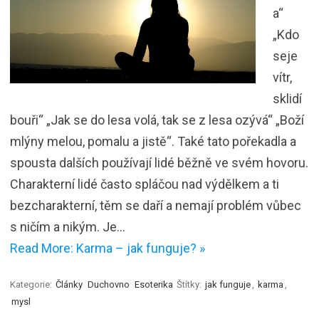
a“
„Kdo
seje
vítr,
sklidí
bouři“ „Jak se do lesa volá, tak se z lesa ozývá“ „Boží
mlýny melou, pomalu a jistě“. Také tato pořekadla a
spousta dalších používají lidé běžně ve svém hovoru.
Charakterní lidé často spláčou nad výdělkem a ti
bezcharakterní, těm se daří a nemají problém vůbec
s ničím a nikým. Je…
Read More: Karma – jak funguje? »
Kategorie:
Články
Duchovno
Esoterika
Štítky:
jak funguje
,
karma
,
mysl