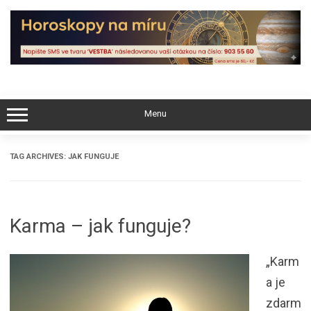
Skip
to
content
Menu
TAG ARCHIVES:
JAK FUNGUJE
Karma – jak funguje?
„Karm
a je
zdarm