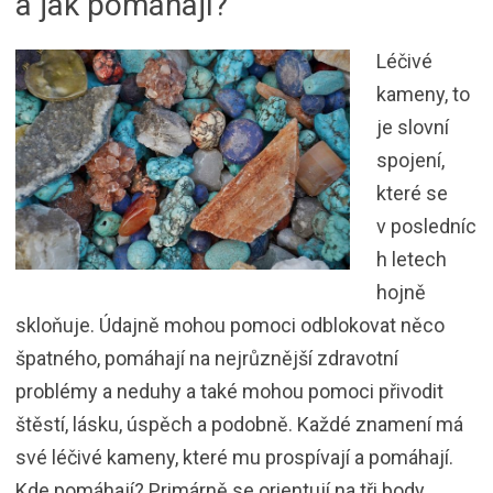
a jak pomáhají?
Léčivé
kameny, to
je slovní
spojení,
které se
v posledníc
h letech
hojně
skloňuje. Údajně mohou pomoci odblokovat něco
špatného, pomáhají na nejrůznější zdravotní
problémy a neduhy a také mohou pomoci přivodit
štěstí, lásku, úspěch a podobně. Každé znamení má
své léčivé kameny, které mu prospívají a pomáhají.
Kde pomáhají? Primárně se orientují na tři body.