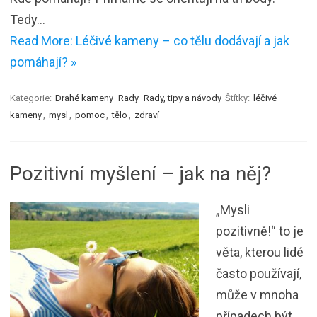
Tedy…
Read More: Léčivé kameny – co tělu dodávají a jak
pomáhají? »
Kategorie:
Drahé kameny
Rady
Rady, tipy a návody
Štítky:
léčivé
kameny
,
mysl
,
pomoc
,
tělo
,
zdraví
Pozitivní myšlení – jak na něj?
„Mysli
pozitivně!“ to je
věta, kterou lidé
často používají,
může v mnoha
případech být