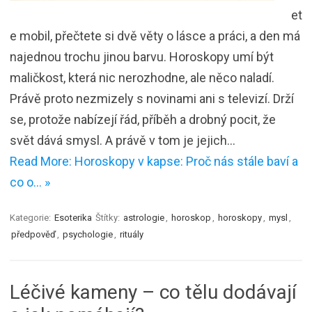
et
e mobil, přečtete si dvě věty o lásce a práci, a den má
najednou trochu jinou barvu. Horoskopy umí být
maličkost, která nic nerozhodne, ale něco naladí.
Právě proto nezmizely s novinami ani s televizí. Drží
se, protože nabízejí řád, příběh a drobný pocit, že
svět dává smysl. A právě v tom je jejich…
Read More: Horoskopy v kapse: Proč nás stále baví a
co o… »
Kategorie:
Esoterika
Štítky:
astrologie
,
horoskop
,
horoskopy
,
mysl
,
předpověď
,
psychologie
,
rituály
Léčivé kameny – co tělu dodávají