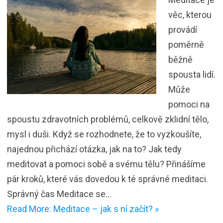
věc, kterou
provádí
poměrně
běžně
spousta lidí.
Může
pomoci na
spoustu zdravotních problémů, celkově zklidní tělo,
mysl i duši. Když se rozhodnete, že to vyzkoušíte,
najednou přichází otázka, jak na to? Jak tedy
meditovat a pomoci sobě a svému tělu? Přinášíme
pár kroků, které vás dovedou k té správné meditaci.
Správný čas Meditace se…
Read More: Meditace – jak s ní začít? »