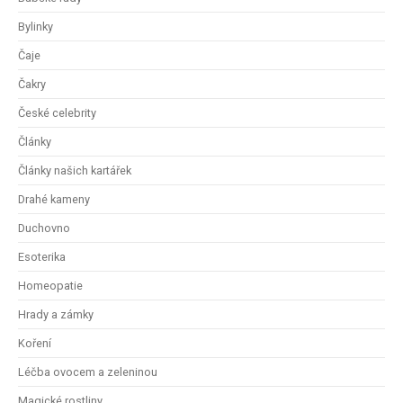
Bylinky
Čaje
Čakry
České celebrity
Články
Články našich kartářek
Drahé kameny
Duchovno
Esoterika
Homeopatie
Hrady a zámky
Koření
Léčba ovocem a zeleninou
Magické rostliny