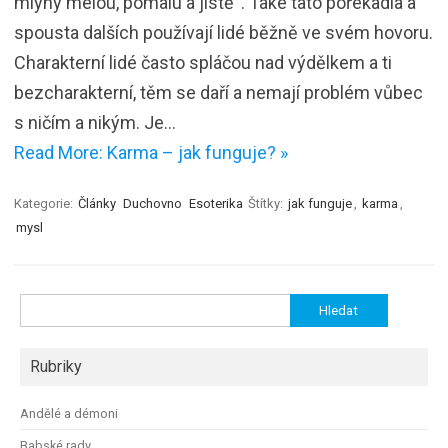
mlýny melou, pomalu a jistě“. Také tato pořekadla a
spousta dalších používají lidé běžně ve svém hovoru.
Charakterní lidé často spláčou nad výdělkem a ti
bezcharakterní, těm se daří a nemají problém vůbec
s ničím a nikým. Je…
Read More: Karma – jak funguje? »
Kategorie:
Články
Duchovno
Esoterika
Štítky:
jak funguje
,
karma
,
mysl
Vyhledávání
Rubriky
Andělé a démoni
Babské rady