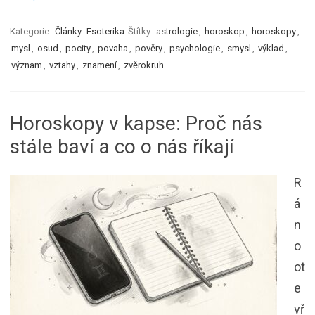
Kategorie:
Články
Esoterika
Štítky:
astrologie
,
horoskop
,
horoskopy
,
mysl
,
osud
,
pocity
,
povaha
,
pověry
,
psychologie
,
smysl
,
výklad
,
význam
,
vztahy
,
znamení
,
zvěrokruh
Horoskopy v kapse: Proč nás
stále baví a co o nás říkají
R
á
n
o
ot
e
vř