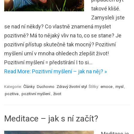
takové klišé.
Zamysleli jste
se nad ní někdy? Co vlastně znamená myslet
pozitivně? Má to nějaký vliv na to, co se stane? Je
pozitivní přístup skutečně tak mocný? Pozitivní
myšlení umí v mnoha ohledech zlepšit život!
Pozitivní myšlení = předstírání I to si…
Read More: Pozitivní myšlení – jak na něj? »
Kategorie:
Články
Duchovno
Zdravý životní styl
Štítky:
emoce
,
mysl
,
pozitiva
,
pozitivní myšlení
,
život
Meditace – jak s ní začít?
Meditace je