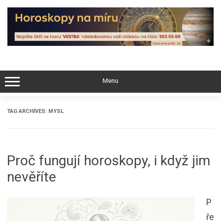
Skip
to
content
Menu
TAG ARCHIVES:
MYSL
Proč fungují horoskopy, i když jim
nevěříte
P
ře