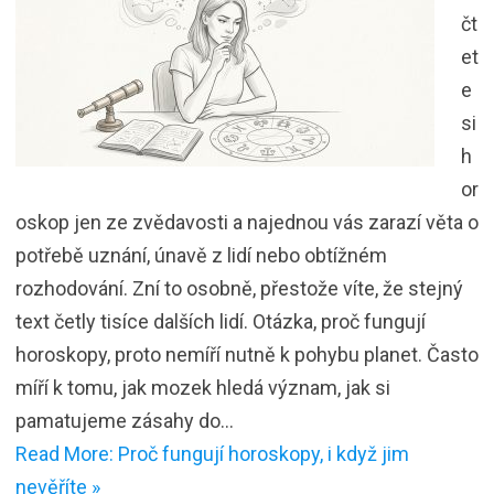
čt
et
e
si
h
or
oskop jen ze zvědavosti a najednou vás zarazí věta o
potřebě uznání, únavě z lidí nebo obtížném
rozhodování. Zní to osobně, přestože víte, že stejný
text četly tisíce dalších lidí. Otázka, proč fungují
horoskopy, proto nemíří nutně k pohybu planet. Často
míří k tomu, jak mozek hledá význam, jak si
pamatujeme zásahy do…
Read More: Proč fungují horoskopy, i když jim
nevěříte »