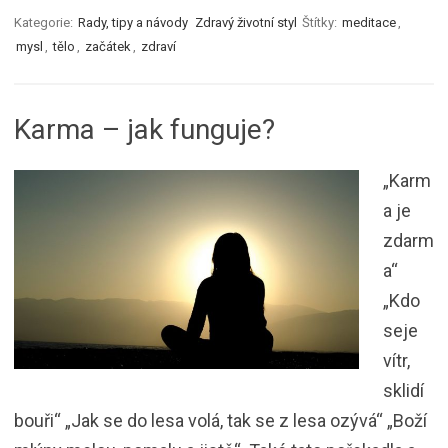
Kategorie:
Rady, tipy a návody
Zdravý životní styl
Štítky:
meditace
,
mysl
,
tělo
,
začátek
,
zdraví
Karma – jak funguje?
„Karm
a je
zdarm
a“
„Kdo
seje
vítr,
sklidí
bouři“ „Jak se do lesa volá, tak se z lesa ozývá“ „Boží