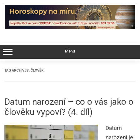
Skip
to
content
Menu
TAG ARCHIVES:
ČLOVĚK
Datum narození – co o vás jako o
člověku vypoví? (4. díl)
Datum
narození je