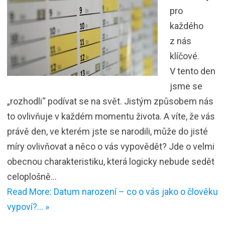
pro
každého
z nás
klíčové.
V tento den
jsme se
„rozhodli“ podívat se na svět. Jistým způsobem nás
to ovlivňuje v každém momentu života. A víte, že vás
právě den, ve kterém jste se narodili, může do jisté
míry ovlivňovat a něco o vás vypovědět? Jde o velmi
obecnou charakteristiku, která logicky nebude sedět
celoplošně…
Read More: Datum narození – co o vás jako o člověku
vypoví?… »