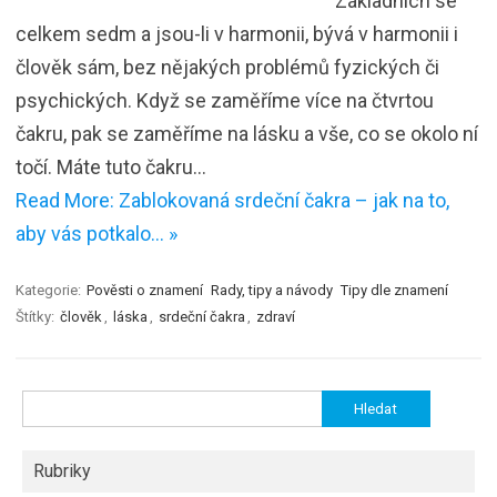
Základních se
celkem sedm a jsou-li v harmonii, bývá v harmonii i
člověk sám, bez nějakých problémů fyzických či
psychických. Když se zaměříme více na čtvrtou
čakru, pak se zaměříme na lásku a vše, co se okolo ní
točí. Máte tuto čakru…
Read More: Zablokovaná srdeční čakra – jak na to,
aby vás potkalo… »
Kategorie:
Pověsti o znamení
Rady, tipy a návody
Tipy dle znamení
Štítky:
člověk
,
láska
,
srdeční čakra
,
zdraví
Vyhledávání
Rubriky