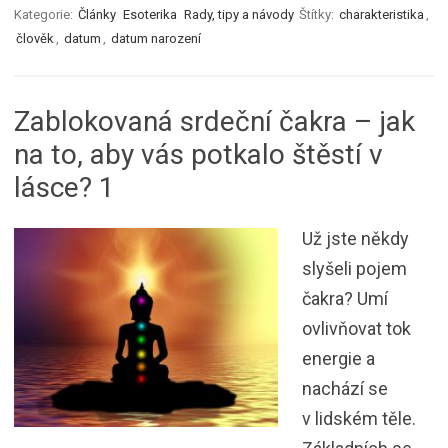
Kategorie:
Články
Esoterika
Rady, tipy a návody
Štítky:
charakteristika
,
člověk
,
datum
,
datum narození
Zablokovaná srdeční čakra – jak
na to, aby vás potkalo štěstí v
lásce? 1
Už jste někdy
slyšeli pojem
čakra? Umí
ovlivňovat tok
energie a
nachází se
v lidském těle.