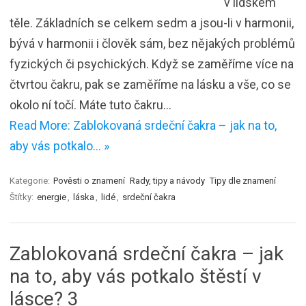
v lidském
těle. Základních se celkem sedm a jsou-li v harmonii,
bývá v harmonii i člověk sám, bez nějakých problémů
fyzických či psychických. Když se zaměříme více na
čtvrtou čakru, pak se zaměříme na lásku a vše, co se
okolo ní točí. Máte tuto čakru…
Read More: Zablokovaná srdeční čakra – jak na to,
aby vás potkalo… »
Kategorie:
Pověsti o znamení
Rady, tipy a návody
Tipy dle znamení
Štítky:
energie
,
láska
,
lidé
,
srdeční čakra
Zablokovaná srdeční čakra – jak
na to, aby vás potkalo štěstí v
lásce? 3