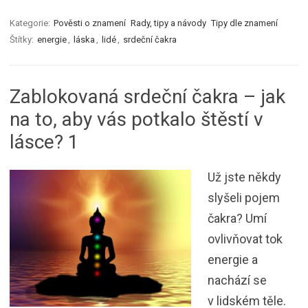
Kategorie:
Pověsti o znamení
Rady, tipy a návody
Tipy dle znamení
Štítky:
energie
,
láska
,
lidé
,
srdeční čakra
Zablokovaná srdeční čakra – jak
na to, aby vás potkalo štěstí v
lásce? 1
Už jste někdy
slyšeli pojem
čakra? Umí
ovlivňovat tok
energie a
nachází se
v lidském těle.