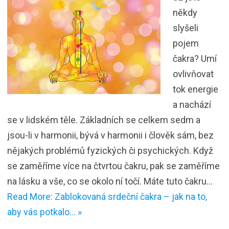
někdy
slyšeli
pojem
čakra? Umí
ovlivňovat
tok energie
a nachází
se v lidském těle. Základních se celkem sedm a
jsou-li v harmonii, bývá v harmonii i člověk sám, bez
nějakých problémů fyzických či psychických. Když
se zaměříme více na čtvrtou čakru, pak se zaměříme
na lásku a vše, co se okolo ní točí. Máte tuto čakru…
Read More: Zablokovaná srdeční čakra – jak na to,
aby vás potkalo… »