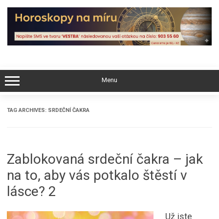
Skip
to
content
Menu
TAG ARCHIVES:
SRDEČNÍ ČAKRA
Zablokovaná srdeční čakra – jak
na to, aby vás potkalo štěstí v
lásce? 2
Už jste