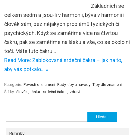
Základních se
celkem sedm a jsou-li v harmonii, bývá v harmonii i
člověk sám, bez nějakých problémů fyzických či
psychických. Když se zaměříme více na čtvrtou
čakru, pak se zaměříme na lásku a vše, co se okolo ní
točí. Máte tuto čakru…
Read More: Zablokovaná srdeční čakra – jak na to,
aby vás potkalo… »
Kategorie:
Pověsti o znamení
Rady, tipy a návody
Tipy dle znamení
Štítky:
člověk
,
láska
,
srdeční čakra
,
zdraví
Vyhledávání
Rubriky