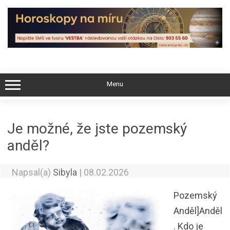
Skip
to
content
Menu
Je možné, že jste pozemský
anděl?
Napsal(a)
Sibyla
|
08.02.2026
Pozemský
Anděl]Anděl
. Kdo je