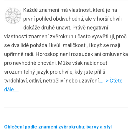
Každé znamení má vlastnost, která je na
první pohled obdivuhodná, ale v horší chvíli
dokáže druhé unavit. Právě negativní
vlastnosti znamení zvěrokruhu často vysvětlují, proč
se dva lidé pohádají kvůli maličkosti, i když se mají
upřímně rádi. Horoskop není rozsudek ani omluvenka
pro nevhodné chování. Může však nabídnout
srozumitelný jazyk pro chvíle, kdy jste příliš
tvrdohlaví, citliví, netrpěliví nebo uzavření.
… > Čtěte
dále …
Oblečení podle znamení zvěrokruhu: barvy a styl