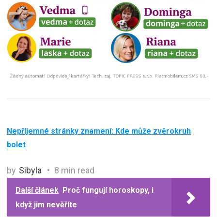
Nepříjemné stránky znamení: Kde může zvěrokruh
bolet
by
Sibyla
8 min read
Další článek
Proč fungují horoskopy, i
když jim nevěříte