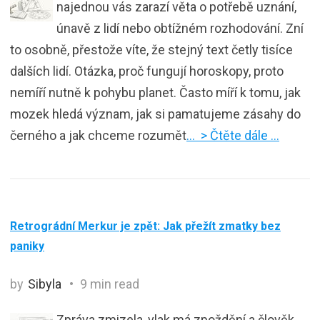
najednou vás zarazí věta o potřebě uznání,
únavě z lidí nebo obtížném rozhodování. Zní
to osobně, přestože víte, že stejný text četly tisíce
dalších lidí. Otázka, proč fungují horoskopy, proto
nemíří nutně k pohybu planet. Často míří k tomu, jak
mozek hledá význam, jak si pamatujeme zásahy do
černého a jak chceme rozumět
… > Čtěte dále …
Retrográdní Merkur je zpět: Jak přežít zmatky bez
paniky
by
Sibyla
9 min read
Zpráva zmizela, vlak má zpoždění a člověk,