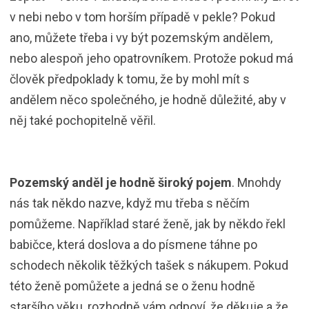
v nebi nebo v tom horším případě v pekle? Pokud
ano, můžete třeba i vy být pozemským andělem,
nebo alespoň jeho opatrovníkem. Protože pokud má
člověk předpoklady k tomu, že by mohl mít s
andělem něco společného, je hodně důležité, aby v
něj také pochopitelně věřil.
Pozemský anděl je hodně široký pojem
. Mnohdy
nás tak někdo nazve, když mu třeba s něčím
pomůžeme. Například staré ženě, jak by někdo řekl
babičce, která doslova a do písmene táhne po
schodech několik těžkých tašek s nákupem. Pokud
této ženě pomůžete a jedná se o ženu hodně
staršího věku, rozhodně vám odpoví, že děkuje a že