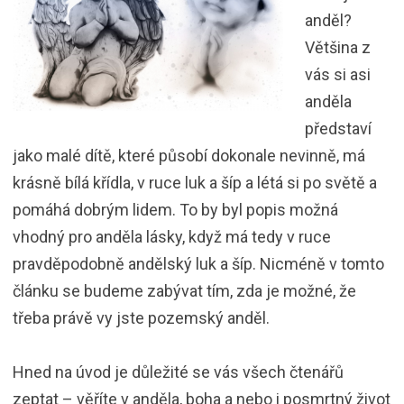
anděl?
Většina z
vás si asi
anděla
představí
jako malé dítě, které působí dokonale nevinně, má
krásně bílá křídla, v ruce luk a šíp a létá si po světě a
pomáhá dobrým lidem. To by byl popis možná
vhodný pro anděla lásky, když má tedy v ruce
pravděpodobně andělský luk a šíp. Nicméně v tomto
článku se budeme zabývat tím, zda je možné, že
třeba právě vy jste pozemský anděl.
Hned na úvod je důležité se vás všech čtenářů
zeptat – věříte v anděla, boha a nebo i posmrtný život