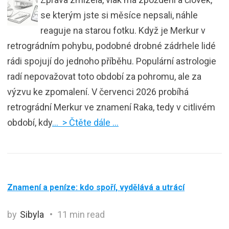
se kterým jste si měsíce nepsali, náhle
reaguje na starou fotku. Když je Merkur v
retrográdním pohybu, podobné drobné zádrhele lidé
rádi spojují do jednoho příběhu. Populární astrologie
radí nepovažovat toto období za pohromu, ale za
výzvu ke zpomalení. V červenci 2026 probíhá
retrográdní Merkur ve znamení Raka, tedy v citlivém
období, kdy
… > Čtěte dále …
Znamení a peníze: kdo spoří, vydělává a utrácí
by
Sibyla
11 min read