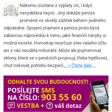
Někomu zůstane z výplaty víc, i když
nevydělává nejvíc. Jiný dokáže peníze
proměnit ve skvělý zážitek během jediného
odpoledne. Spojení znamení a peníze proto bývá
zábavnou nápovědou k tomu, jaké finanční návyky si
možná nesete. Horoskop neurčuje stav vašeho účtu
ani z vás neudělá milionáře. Může ale pojmenovat
sklony, které se v penězích projevují, třeba trpělivost,
chuť riskovat, potřebu bezpečí
… > Čtěte dále …