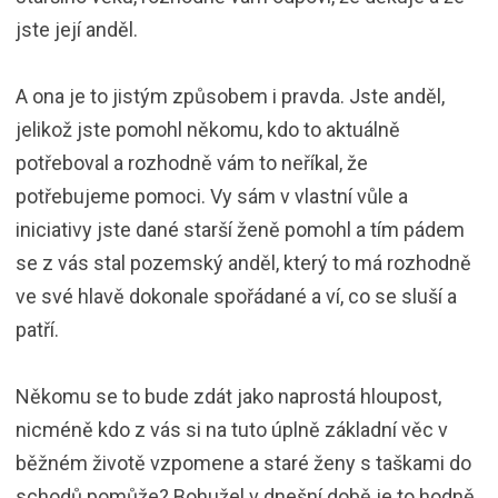
jste její anděl.
A ona je to jistým způsobem i pravda. Jste anděl,
jelikož jste pomohl někomu, kdo to aktuálně
potřeboval a rozhodně vám to neříkal, že
potřebujeme pomoci. Vy sám v vlastní vůle a
iniciativy jste dané starší ženě pomohl a tím pádem
se z vás stal pozemský anděl, který to má rozhodně
ve své hlavě dokonale spořádané a ví, co se sluší a
patří.
Někomu se to bude zdát jako naprostá hloupost,
nicméně kdo z vás si na tuto úplně základní věc v
běžném životě vzpomene a staré ženy s taškami do
schodů pomůže? Bohužel v dnešní době je to hodně