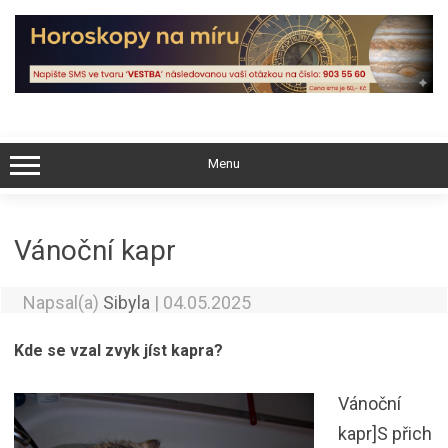
Skip
to
content
Menu
Vánoční kapr
Napsal(a)
Sibyla
|
04.05.2025
Kde se vzal zvyk jíst kapra?
Vánoční
kapr]S přich