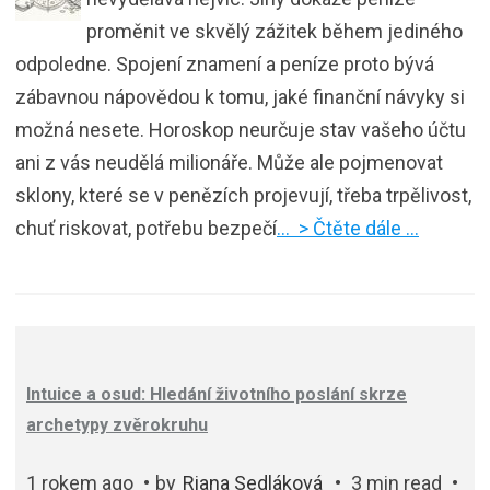
proměnit ve skvělý zážitek během jediného
odpoledne. Spojení znamení a peníze proto bývá
zábavnou nápovědou k tomu, jaké finanční návyky si
možná nesete. Horoskop neurčuje stav vašeho účtu
ani z vás neudělá milionáře. Může ale pojmenovat
sklony, které se v penězích projevují, třeba trpělivost,
chuť riskovat, potřebu bezpečí
… > Čtěte dále …
Intuice a osud: Hledání životního poslání skrze
archetypy zvěrokruhu
1 rokem ago
by
Riana Sedláková
3 min read