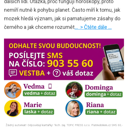
dalších lidí. Otázka, proč fungují horoskopy, proto
nemíří nutně k pohybu planet. Často míří k tomu, jak
mozek hledá význam, jak si pamatujeme zásahy do
černého a jak chceme rozumět
… > Čtěte dále …