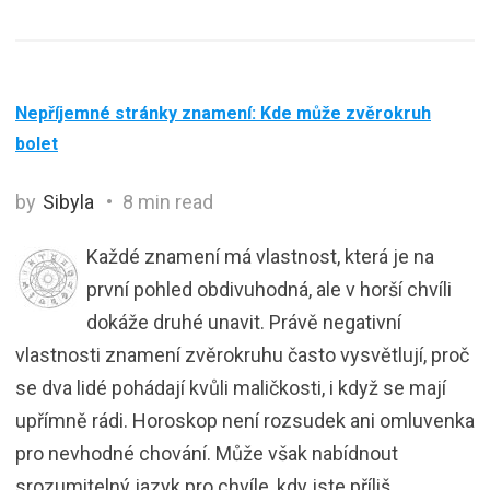
Nepříjemné stránky znamení: Kde může zvěrokruh
bolet
by
Sibyla
8 min read
Každé znamení má vlastnost, která je na
první pohled obdivuhodná, ale v horší chvíli
dokáže druhé unavit. Právě negativní
vlastnosti znamení zvěrokruhu často vysvětlují, proč
se dva lidé pohádají kvůli maličkosti, i když se mají
upřímně rádi. Horoskop není rozsudek ani omluvenka
pro nevhodné chování. Může však nabídnout
srozumitelný jazyk pro chvíle, kdy jste příliš