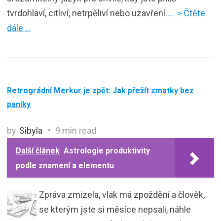
tvrdohlaví, citliví, netrpěliví nebo uzavření.
… > Čtěte
dále …
Retrográdní Merkur je zpět: Jak přežít zmatky bez
paniky
by
Sibyla
9 min read
Další článek
Astrologie produktivity
podle znamení a elementu
Zpráva zmizela, vlak má zpoždění a člověk,
se kterým jste si měsíce nepsali, náhle