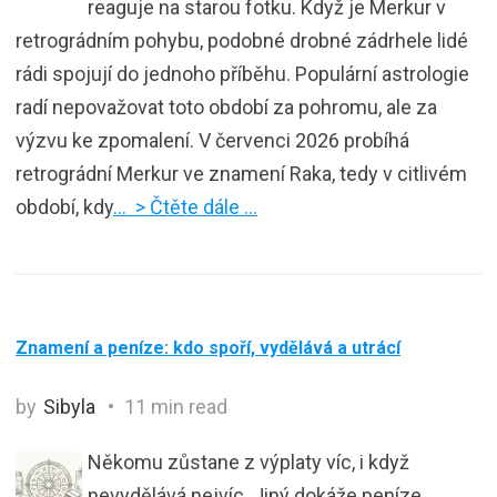
reaguje na starou fotku. Když je Merkur v
retrográdním pohybu, podobné drobné zádrhele lidé
rádi spojují do jednoho příběhu. Populární astrologie
radí nepovažovat toto období za pohromu, ale za
výzvu ke zpomalení. V červenci 2026 probíhá
retrográdní Merkur ve znamení Raka, tedy v citlivém
období, kdy
… > Čtěte dále …
Znamení a peníze: kdo spoří, vydělává a utrácí
by
Sibyla
11 min read
Někomu zůstane z výplaty víc, i když
nevydělává nejvíc. Jiný dokáže peníze