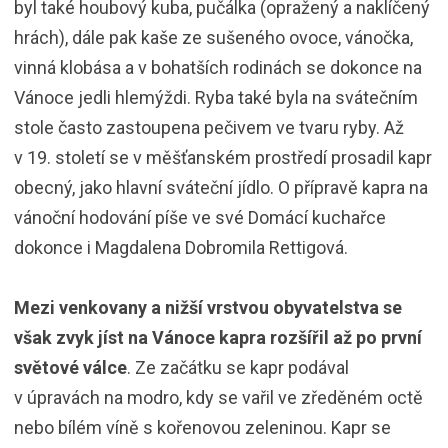
byl také houbový kuba, pučálka (opražený a naklíčený
hrách), dále pak kaše ze sušeného ovoce, vánočka,
vinná klobása a v bohatších rodinách se dokonce na
Vánoce jedli hlemýždi. Ryba také byla na svátečním
stole často zastoupena pečivem ve tvaru ryby. Až
v 19. století se v měšťanském prostředí prosadil kapr
obecný, jako hlavní sváteční jídlo. O přípravě kapra na
vánoční hodování píše ve své Domácí kuchařce
dokonce i Magdalena Dobromila Rettigová.
Mezi venkovany a nižší vrstvou obyvatelstva se
však zvyk jíst na Vánoce kapra rozšířil až po první
světové válce
. Ze začátku se kapr podával
v úpravách na modro, kdy se vařil ve zředěném octě
nebo bílém víně s kořenovou zeleninou. Kapr se