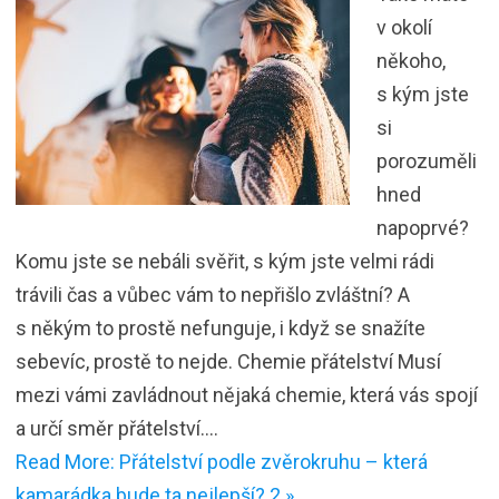
v okolí
někoho,
s kým jste
si
porozuměli
hned
napoprvé?
Komu jste se nebáli svěřit, s kým jste velmi rádi
trávili čas a vůbec vám to nepřišlo zvláštní? A
s někým to prostě nefunguje, i když se snažíte
sebevíc, prostě to nejde. Chemie přátelství Musí
mezi vámi zavládnout nějaká chemie, která vás spojí
a určí směr přátelství.…
Read More: Přátelství podle zvěrokruhu – která
kamarádka bude ta nejlepší? 2 »