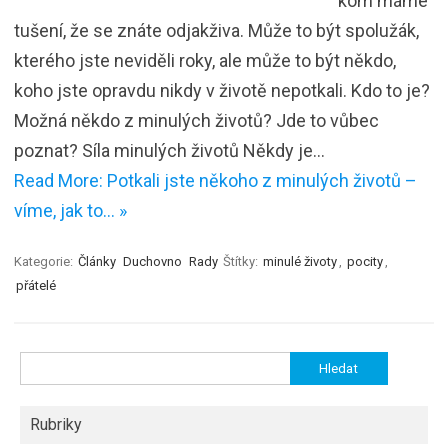
kom máme
tušení, že se znáte odjakživa. Může to být spolužák,
kterého jste neviděli roky, ale může to být někdo,
koho jste opravdu nikdy v životě nepotkali. Kdo to je?
Možná někdo z minulých životů? Jde to vůbec
poznat? Síla minulých životů Někdy je…
Read More: Potkali jste někoho z minulých životů –
víme, jak to… »
Kategorie:
Články
Duchovno
Rady
Štítky:
minulé životy
,
pocity
,
přátelé
Vyhledávání
Rubriky