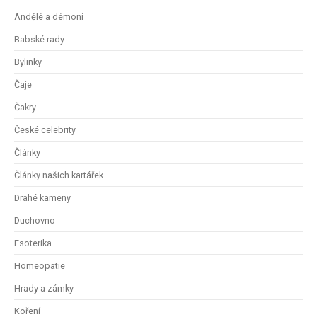
Andělé a démoni
Babské rady
Bylinky
Čaje
Čakry
České celebrity
Články
Články našich kartářek
Drahé kameny
Duchovno
Esoterika
Homeopatie
Hrady a zámky
Koření