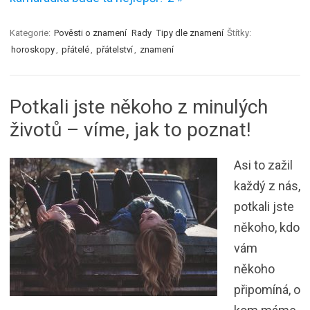
Kategorie:
Pověsti o znamení
Rady
Tipy dle znamení
Štítky:
horoskopy
,
přátelé
,
přátelství
,
znamení
Potkali jste někoho z minulých
životů – víme, jak to poznat!
Asi to zažil
každý z nás,
potkali jste
někoho, kdo
vám
někoho
připomíná, o