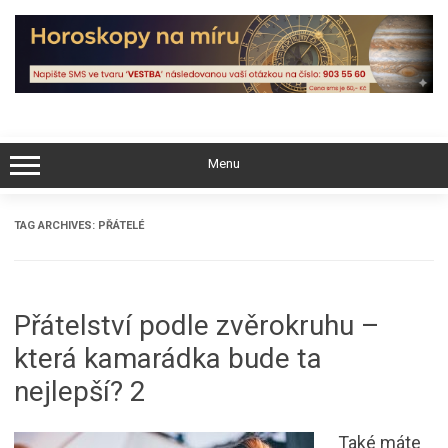
Skip
to
content
Menu
TAG ARCHIVES:
PŘÁTELÉ
Přátelství podle zvěrokruhu –
která kamarádka bude ta
nejlepší? 2
Také máte