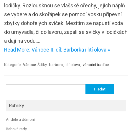
lodičky. Rozlousknou se vlašské ořechy, jejich náplň
se vybere a do skořápek se pomocí vosku připevní
zbytky dohořelých svíček. Mezitím se napustí voda
do umyvadla, či do lavoru, zapálí se svíčky v lodičkách
a dají na vodu.…
Read More: Vánoce II. díl: Barborka i lití olova »
Kategorie:
Vánoce
Štítky:
barbora
,
lití olova
,
vánoční tradice
Vyhledávání
Rubriky
Andělé a démoni
Babské rady