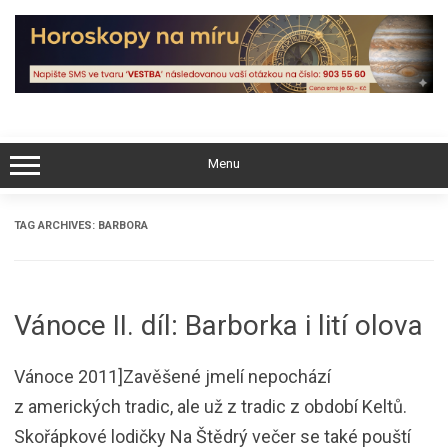
Skip
to
content
Menu
TAG ARCHIVES:
BARBORA
Vánoce II. díl: Barborka i lití olova
Vánoce 2011]Zavěšené jmelí nepochází
z amerických tradic, ale už z tradic z období Keltů.
Skořápkové lodičky Na Štědrý večer se také pouští