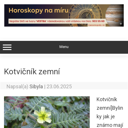
Skip
to
content
Menu
Kotvičník zemní
Napsal(a)
Sibyla
|
23.06.2025
Kotvičník
zemní]Bylin
ky jak je
známo mají