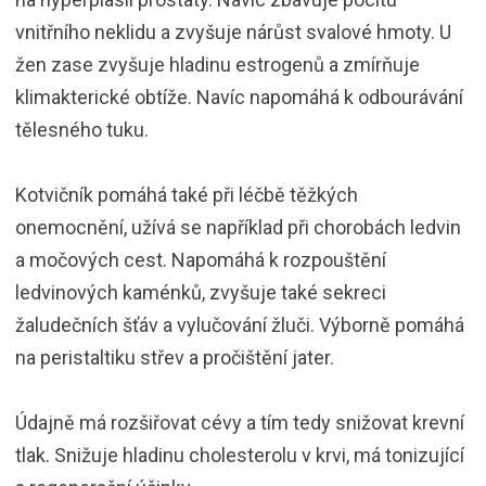
vnitřního neklidu a zvyšuje nárůst svalové hmoty. U
žen zase zvyšuje hladinu estrogenů a zmírňuje
klimakterické obtíže. Navíc napomáhá k odbourávání
tělesného tuku.
Kotvičník pomáhá také při léčbě těžkých
onemocnění, užívá se například při chorobách ledvin
a močových cest. Napomáhá k rozpouštění
ledvinových kaménků, zvyšuje také sekreci
žaludečních šťáv a vylučování žluči. Výborně pomáhá
na peristaltiku střev a pročištění jater.
Údajně má rozšiřovat cévy a tím tedy snižovat krevní
tlak. Snižuje hladinu cholesterolu v krvi, má tonizující