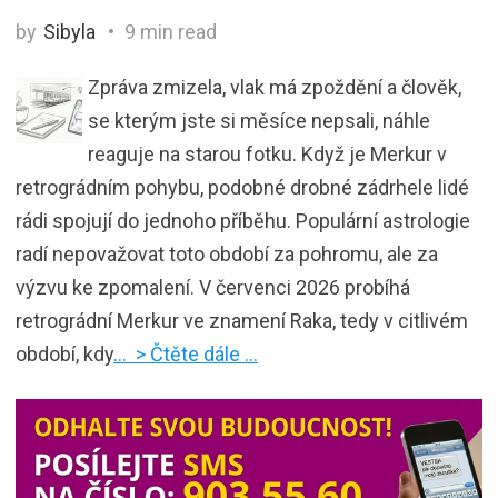
by
Sibyla
9 min read
Zpráva zmizela, vlak má zpoždění a člověk,
se kterým jste si měsíce nepsali, náhle
reaguje na starou fotku. Když je Merkur v
retrográdním pohybu, podobné drobné zádrhele lidé
rádi spojují do jednoho příběhu. Populární astrologie
radí nepovažovat toto období za pohromu, ale za
výzvu ke zpomalení. V červenci 2026 probíhá
retrográdní Merkur ve znamení Raka, tedy v citlivém
období, kdy
… > Čtěte dále …