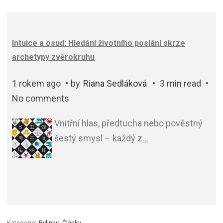
Intuice a osud: Hledání životního poslání skrze
archetypy zvěrokruhu
1 rokem ago
by
Riana Sedláková
3 min read
No comments
Vnitřní hlas, předtucha nebo pověstný
šestý smysl – každý z
…
Kategorie:
Bylinky
Články