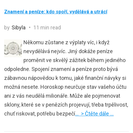
Znamení a peníze: kdo spoří, vydělává a utrácí
by
Sibyla
11 min read
Někomu zůstane z výplaty víc, i když
nevydělává nejvíc. Jiný dokáže peníze
proměnit ve skvělý zážitek během jediného
odpoledne. Spojení znamení a peníze proto bývá
zábavnou nápovědou k tomu, jaké finanční návyky si
možná nesete. Horoskop neurčuje stav vašeho účtu
ani z vás neudělá milionáře. Může ale pojmenovat
sklony, které se v penězích projevují, třeba trpělivost,
chuť riskovat, potřebu bezpečí
… > Čtěte dále …