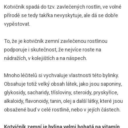
Kotvičník spadá do tzv. zavlečených rostlin, ve volné
přírodě se tedy takřka nevyskytuje, ale dá se dobře
vypěstovat.
To, že je kotvičník zemní zavlečenou rostlinou
podporuje i skutečnost, že nejvíce roste na
nádražích, v kolejištích a na náspech.
Mnoho léčitelů si vychvaluje vlastnosti této bylinky.
Obsahuje totiž velký obsah látek, jako jsou saponiny,
glykosidy, sacharidy, třísloviny, steroidy, pryskyřice,
alkaloidy, flavonoidy, tanin, olej a další látky, které jsou
obsažené buď v celé rostlině, nebo v jejích částech.
Kotvičník zemní je bylina velmi bohatá na vitamín