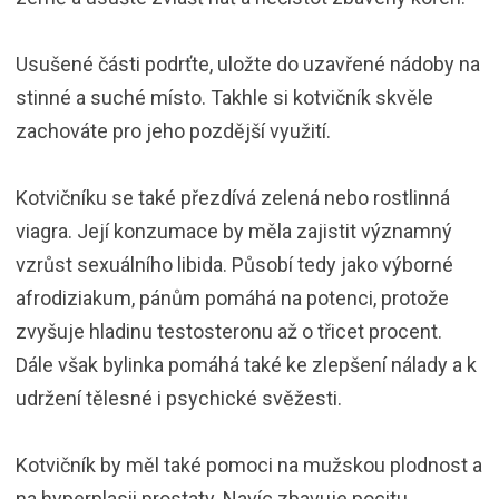
Usušené části podrťte, uložte do uzavřené nádoby na
stinné a suché místo. Takhle si kotvičník skvěle
zachováte pro jeho pozdější využití.
Kotvičníku se také přezdívá zelená nebo rostlinná
viagra. Její konzumace by měla zajistit významný
vzrůst sexuálního libida. Působí tedy jako výborné
afrodiziakum, pánům pomáhá na potenci, protože
zvyšuje hladinu testosteronu až o třicet procent.
Dále však bylinka pomáhá také ke zlepšení nálady a k
udržení tělesné i psychické svěžesti.
Kotvičník by měl také pomoci na mužskou plodnost a
na hyperplasii prostaty. Navíc zbavuje pocitu