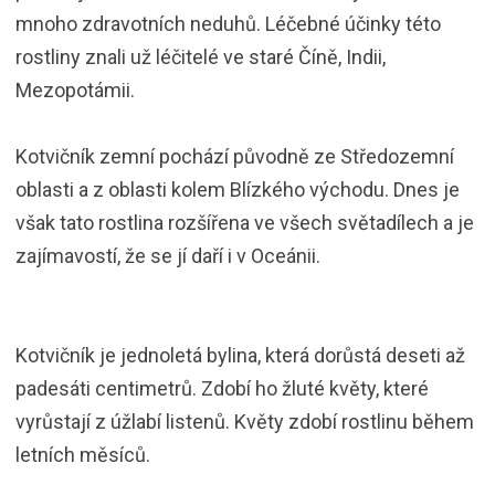
mnoho zdravotních neduhů. Léčebné účinky této
rostliny znali už léčitelé ve staré Číně, Indii,
Mezopotámii.
Kotvičník zemní pochází původně ze Středozemní
oblasti a z oblasti kolem Blízkého východu. Dnes je
však tato rostlina rozšířena ve všech světadílech a je
zajímavostí, že se jí daří i v Oceánii.
Kotvičník je jednoletá bylina, která dorůstá deseti až
padesáti centimetrů. Zdobí ho žluté květy, které
vyrůstají z úžlabí listenů. Květy zdobí rostlinu během
letních měsíců.