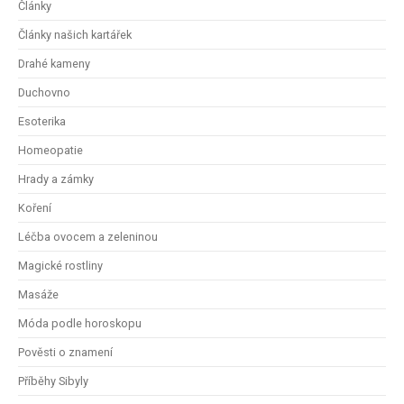
Články
Články našich kartářek
Drahé kameny
Duchovno
Esoterika
Homeopatie
Hrady a zámky
Koření
Léčba ovocem a zeleninou
Magické rostliny
Masáže
Móda podle horoskopu
Pověsti o znamení
Příběhy Sibyly