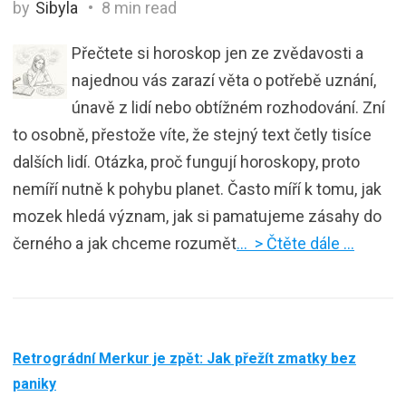
by
Sibyla
8 min read
Přečtete si horoskop jen ze zvědavosti a
najednou vás zarazí věta o potřebě uznání,
únavě z lidí nebo obtížném rozhodování. Zní
to osobně, přestože víte, že stejný text četly tisíce
dalších lidí. Otázka, proč fungují horoskopy, proto
nemíří nutně k pohybu planet. Často míří k tomu, jak
mozek hledá význam, jak si pamatujeme zásahy do
černého a jak chceme rozumět
… > Čtěte dále …
Retrográdní Merkur je zpět: Jak přežít zmatky bez
paniky