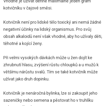
Vhodné je užívat denně maximálně jeden gram
kotvičníku v čajové směsi.
Kotvičník není pro lidské tělo toxický ani nemá žádné
negativní účinky na lidský organismus. Pro svůj
obsah alkaloidů není však vhodné, aby ho užívaly děti,
těhotné a kojící ženy.
Při velmi vysokých dávkách může u žen dojít ke
zhrubnutí hlasu, zvýšení růstu chloupků a u mužů k
většímu nárůstu svalů. Tím se také kotvičník může
užívat jako druh dopinku.
Kotvičník je nenáročná bylinka, lze si zakoupit jeho
sazeničky nebo semena a pěstovat ho v truhlíku