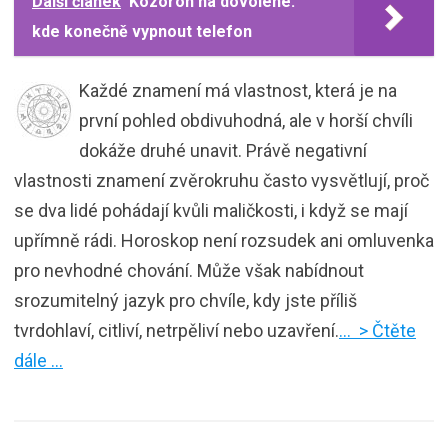
Další článek
Kozoroh na dovolené:
kde konečně vypnout telefon
Každé znamení má vlastnost, která je na
první pohled obdivuhodná, ale v horší chvíli
dokáže druhé unavit. Právě negativní
vlastnosti znamení zvěrokruhu často vysvětlují, proč
se dva lidé pohádají kvůli maličkosti, i když se mají
upřímně rádi. Horoskop není rozsudek ani omluvenka
pro nevhodné chování. Může však nabídnout
srozumitelný jazyk pro chvíle, kdy jste příliš
tvrdohlaví, citliví, netrpěliví nebo uzavření.
… > Čtěte
dále …