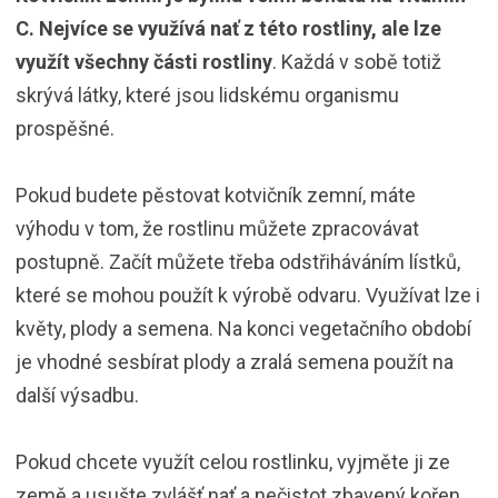
C. Nejvíce se využívá nať z této rostliny, ale lze
využít všechny části rostliny
. Každá v sobě totiž
skrývá látky, které jsou lidskému organismu
prospěšné.
Pokud budete pěstovat kotvičník zemní, máte
výhodu v tom, že rostlinu můžete zpracovávat
postupně. Začít můžete třeba odstřiháváním lístků,
které se mohou použít k výrobě odvaru. Využívat lze i
květy, plody a semena. Na konci vegetačního období
je vhodné sesbírat plody a zralá semena použít na
další výsadbu.
Pokud chcete využít celou rostlinku, vyjměte ji ze
země a usušte zvlášť nať a nečistot zbavený kořen.