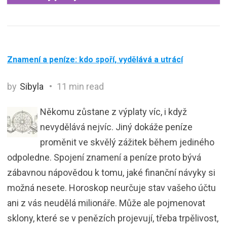
Znamení a peníze: kdo spoří, vydělává a utrácí
by
Sibyla
11 min read
Někomu zůstane z výplaty víc, i když
nevydělává nejvíc. Jiný dokáže peníze
proměnit ve skvělý zážitek během jediného
odpoledne. Spojení znamení a peníze proto bývá
zábavnou nápovědou k tomu, jaké finanční návyky si
možná nesete. Horoskop neurčuje stav vašeho účtu
ani z vás neudělá milionáře. Může ale pojmenovat
sklony, které se v penězích projevují, třeba trpělivost,