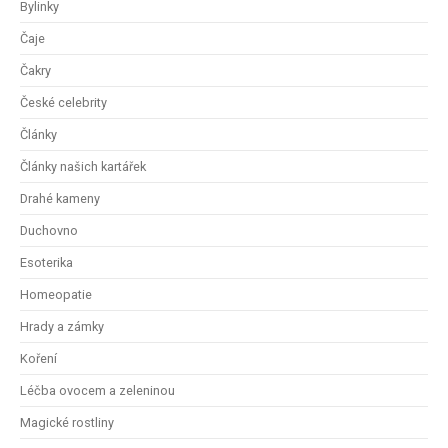
Bylinky
Čaje
Čakry
České celebrity
Články
Články našich kartářek
Drahé kameny
Duchovno
Esoterika
Homeopatie
Hrady a zámky
Koření
Léčba ovocem a zeleninou
Magické rostliny