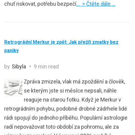
chuť riskovat, potřebu bezpečí
… > Čtěte dále …
Retrográdní Merkur je zpět: Jak přežít zmatky bez
paniky
by
Sibyla
9 min read
Zpráva zmizela, vlak má zpoždění a člověk,
se kterým jste si měsíce nepsali, náhle
reaguje na starou fotku. Když je Merkur v
retrográdním pohybu, podobné drobné zádrhele lidé
rádi spojují do jednoho příběhu. Populární astrologie
radí nepovažovat toto období za pohromu, ale za