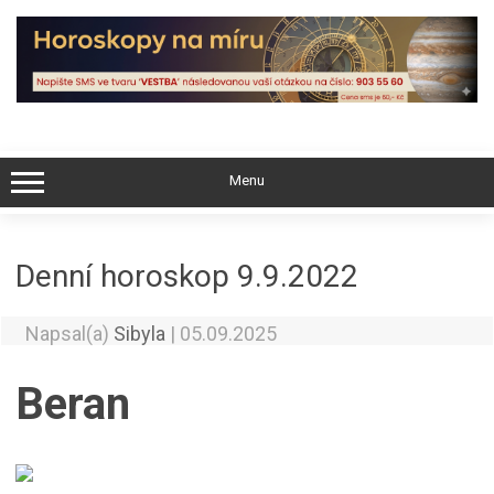
Skip
to
content
Menu
Denní horoskop 9.9.2022
Napsal(a)
Sibyla
|
05.09.2025
Beran