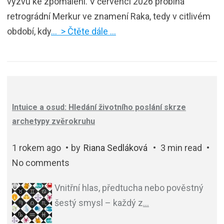
výzvu ke zpomalení. V červenci 2026 probíhá
retrográdní Merkur ve znamení Raka, tedy v citlivém
období, kdy
… > Čtěte dále …
Intuice a osud: Hledání životního poslání skrze
archetypy zvěrokruhu
1 rokem ago
by
Riana Sedláková
3 min read
No comments
Vnitřní hlas, předtucha nebo pověstný
šestý smysl – každý z
…