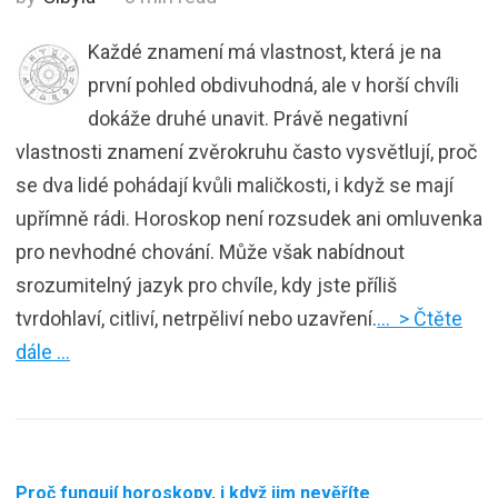
Každé znamení má vlastnost, která je na
první pohled obdivuhodná, ale v horší chvíli
dokáže druhé unavit. Právě negativní
vlastnosti znamení zvěrokruhu často vysvětlují, proč
se dva lidé pohádají kvůli maličkosti, i když se mají
upřímně rádi. Horoskop není rozsudek ani omluvenka
pro nevhodné chování. Může však nabídnout
srozumitelný jazyk pro chvíle, kdy jste příliš
tvrdohlaví, citliví, netrpěliví nebo uzavření.
… > Čtěte
dále …
Proč fungují horoskopy, i když jim nevěříte