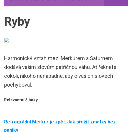
Ryby
Harmonický vztah mezi Merkurem a Saturnem
dodává vašim slovům patřičnou váhu. Ať řeknete
cokoli, nikoho nenapadne, aby o vašich slovech
pochyboval.
Relevantní články
Retrográdní Merkur je zpět: Jak přežít zmatky bez
paniky