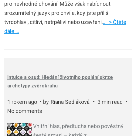
pro nevhodné chování. Může však nabídnout
srozumitelný jazyk pro chvíle, kdy jste příliš
tvrdohlaví, citliví, netrpěliví nebo uzavření.
… > Čtěte
dále …
Intuice a osud: Hledání životního poslání skrze
archetypy zvěrokruhu
1 rokem ago
by
Riana Sedláková
3 min read
No comments
Vnitřní hlas, předtucha nebo pověstný
šestý smysl – každý z
…