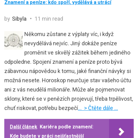
Znamení a peníze: kdo spoří, vydělává a utrácí
by
Sibyla
11 min read
Někomu zůstane z výplaty víc, i když
nevydělává nejvíc. Jiný dokáže peníze
proměnit ve skvělý zážitek během jediného
odpoledne. Spojení znamení a peníze proto bývá
zábavnou nápovědou k tomu, jaké finanční návyky si
možná nesete. Horoskop neurčuje stav vašeho účtu
ani z vás neudělá milionáře. Může ale pojmenovat
sklony, které se v penězích projevují, třeba trpělivost,
chuť riskovat, potřebu bezpečí
… > Čtěte dále …
Další článek
Kariéra podle znamení:
Kde budete v práci nejšťastnější