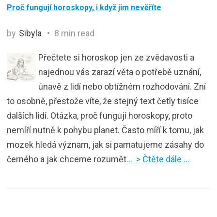
Proč fungují horoskopy, i když jim nevěříte
by
Sibyla
8 min read
Přečtete si horoskop jen ze zvědavosti a
najednou vás zarazí věta o potřebě uznání,
únavě z lidí nebo obtížném rozhodování. Zní
to osobně, přestože víte, že stejný text četly tisíce
dalších lidí. Otázka, proč fungují horoskopy, proto
nemíří nutně k pohybu planet. Často míří k tomu, jak
mozek hledá význam, jak si pamatujeme zásahy do
černého a jak chceme rozumět
… > Čtěte dále …