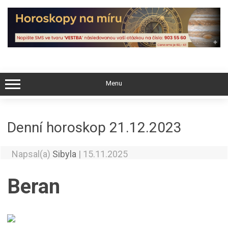
Skip
to
content
Menu
Denní horoskop 21.12.2023
Napsal(a)
Sibyla
|
15.11.2025
Beran