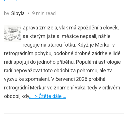
by
Sibyla
9 min read
Zpráva zmizela, vlak má zpoždění a člověk,
se kterým jste si měsíce nepsali, náhle
reaguje na starou fotku. Když je Merkur v
retrográdním pohybu, podobné drobné zádrhele lidé
rádi spojují do jednoho příběhu. Populární astrologie
radí nepovažovat toto období za pohromu, ale za
výzvu ke zpomalení. V červenci 2026 probíhá
retrográdní Merkur ve znamení Raka, tedy v citlivém
období, kdy
… > Čtěte dále …