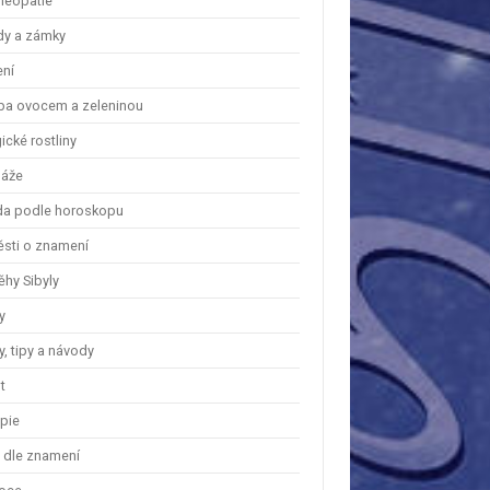
eopatie
dy a zámky
ení
ba ovocem a zeleninou
cké rostliny
áže
a podle horoskopu
ěsti o znamení
ěhy Sibyly
y
, tipy a návody
t
apie
y dle znamení