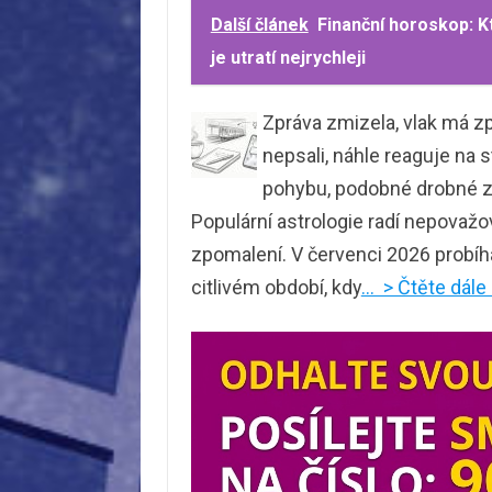
Další článek
Finanční horoskop: K
je utratí nejrychleji
Zpráva zmizela, vlak má zp
nepsali, náhle reaguje na 
pohybu, podobné drobné zád
Populární astrologie radí nepovažo
zpomalení. V červenci 2026 probíh
citlivém období, kdy
… > Čtěte dále