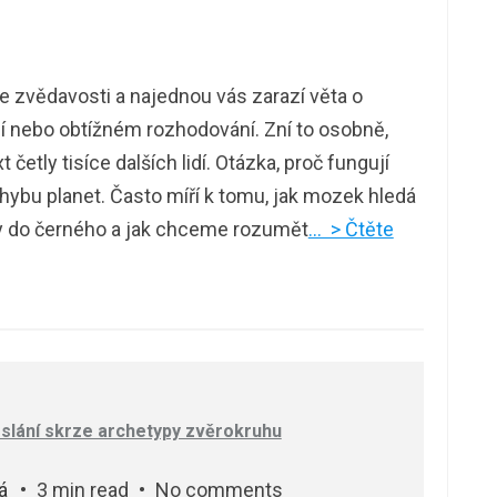
e zvědavosti a najednou vás zarazí věta o
dí nebo obtížném rozhodování. Zní to osobně,
t četly tisíce dalších lidí. Otázka, proč fungují
hybu planet. Často míří k tomu, jak mozek hledá
y do černého a jak chceme rozumět
… > Čtěte
poslání skrze archetypy zvěrokruhu
á
3 min read
No comments