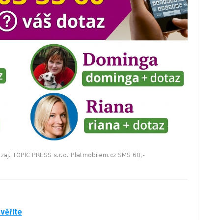
evěříte