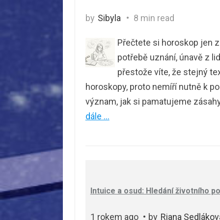
by
Sibyla
8 min read
Přečtete si horoskop jen z
potřebě uznání, únavě z li
přestože víte, že stejný tex
horoskopy, proto nemíří nutně k po
význam, jak si pamatujeme zásah
dále …
Intuice a osud: Hledání životního 
1 rokem ago
by
Riana Sedlákov