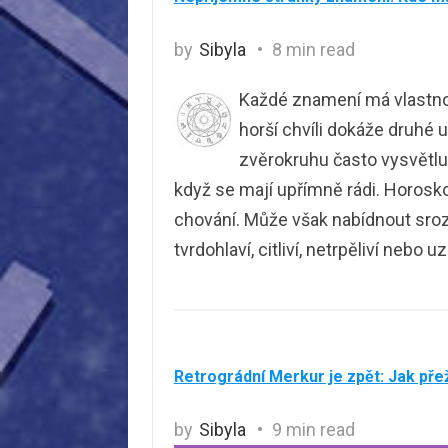
by
Sibyla
8 min read
Každé znamení má vlastnost
horší chvíli dokáže druhé 
zvěrokruhu často vysvětlují
když se mají upřímně rádi. Horos
chování. Může však nabídnout srozum
tvrdohlaví, citliví, netrpěliví nebo u
Retrográdní Merkur je zpět: Jak pře
by
Sibyla
9 min read