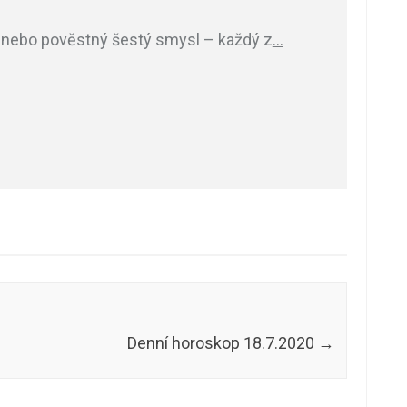
a nebo pověstný šestý smysl – každý z
…
Denní horoskop 18.7.2020
→