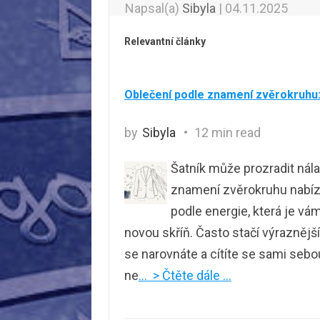
Napsal(a)
Sibyla
|
04.11.2025
Relevantní články
Oblečení podle znamení zvěrokruhu: 
by
Sibyla
12 min read
Šatník může prozradit nálad
znamení zvěrokruhu nabízí 
podle energie, která je vá
novou skříň. Často stačí výraznější
se narovnáte a cítíte se sami sebou
ne
… > Čtěte dále …