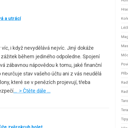
Hom
Hra
á a utrácí
Koř
Léč
Magi
Mas
íc, i když nevydělává nejvíc. Jiný dokáže
Mód
 zážitek během jediného odpoledne. Spojení
vá zábavnou nápovědou k tomu, jaké finanční
Pov
neurčuje stav vašeho účtu ani z vás neudělá
Příb
ony, které se v penězích projevují, třeba
Rad
bezpečí
… > Čtěte dále …
Rady
Taro
Ter
Tip
ůže zvěrokruh bolet