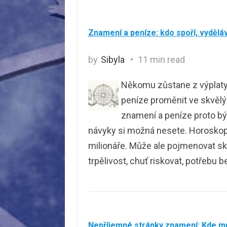
Znamení a peníze: kdo spoří, vyděláv
by
Sibyla
11 min read
Někomu zůstane z výplaty v
peníze proměnit ve skvělý
znamení a peníze proto bý
návyky si možná nesete. Horoskop 
milionáře. Může ale pojmenovat skl
trpělivost, chuť riskovat, potřebu 
Nepříjemné stránky znamení: Kde m