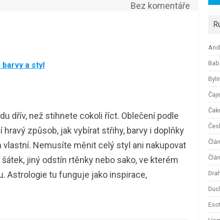
Bez komentáře
R
And
Bab
barvy a styl
Byli
Čaj
Čak
u dřív, než stihnete cokoli říct. Oblečení podle
Česk
hravý způsob, jak vybírat střihy, barvy i doplňky
Člá
m vlastní. Nemusíte měnit celý styl ani nakupovat
Člán
 šátek, jiný odstín rtěnky nebo sako, ve kterém
. Astrologie tu funguje jako inspirace,
Dra
Duc
Esot