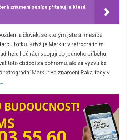
terá znamení peníze přitahují a která
oždění a člověk, se kterým jste si měsíce
starou fotku. Když je Merkur v retrográdním
rhele lidé rádi spojují do jednoho příběhu.
vat toto období za pohromu, ale za výzvu ke
á retrográdní Merkur ve znamení Raka, tedy v
 …