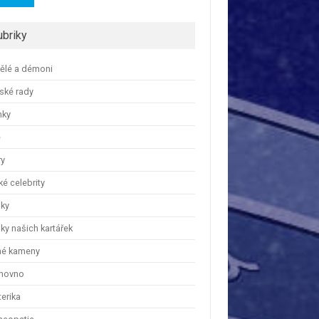
ubriky
ělé a démoni
ské rady
nky
e
ry
é celebrity
nky
ky našich kartářek
hé kameny
hovno
erika