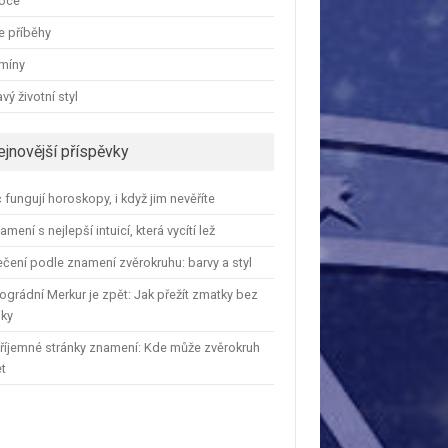
oce
e příběhy
amíny
vý životní styl
ejnovější příspěvky
 fungují horoskopy, i když jim nevěříte
amení s nejlepší intuicí, která vycítí lež
čení podle znamení zvěrokruhu: barvy a styl
ográdní Merkur je zpět: Jak přežít zmatky bez
iky
říjemné stránky znamení: Kde může zvěrokruh
et