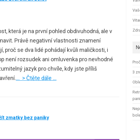
Ván
Vaš
Vit
, která je na první pohled obdivuhodná, ale v
Zdra
unavit. Právě negativní vlastnosti znamení
N
, proč se dva lidé pohádají kvůli maličkosti, i
kop není rozsudek ani omluvenka pro nevhodné
Proč
itelný jazyk pro chvíle, kdy jste příliš
3 zn
zavření.
… > Čtěte dále …
Oble
Retr
pan
Nep
bol
žít zmatky bez paniky