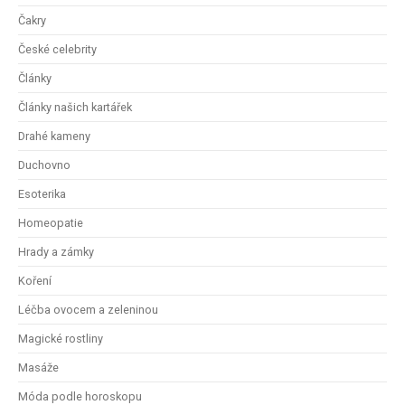
Čakry
České celebrity
Články
Články našich kartářek
Drahé kameny
Duchovno
Esoterika
Homeopatie
Hrady a zámky
Koření
Léčba ovocem a zeleninou
Magické rostliny
Masáže
Móda podle horoskopu