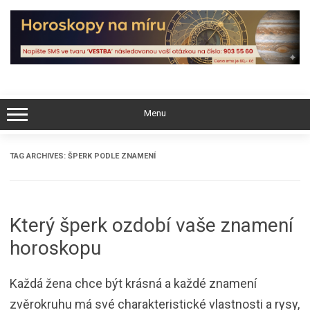
Skip
to
content
Menu
TAG ARCHIVES:
ŠPERK PODLE ZNAMENÍ
Který šperk ozdobí vaše znamení
horoskopu
Každá žena chce být krásná a každé znamení
zvěrokruhu má své charakteristické vlastnosti a rysy,