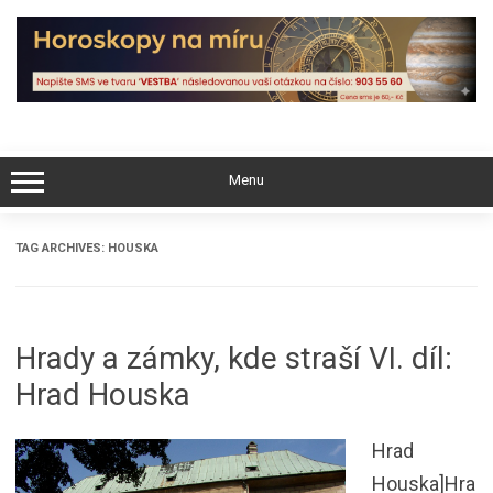
Skip
to
content
Menu
TAG ARCHIVES:
HOUSKA
Hrady a zámky, kde straší VI. díl:
Hrad Houska
Hrad
Houska]Hra