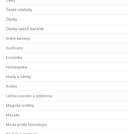
Čakry
České celebrity
Články
Články našich kartářek
Drahé kameny
Duchovno
Esoterika
Homeopatie
Hrady a zámky
Koření
Léčba ovocem a zeleninou
Magické rostliny
Masáže
Móda podle horoskopu