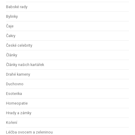
Babské rady
Bylinky
Čaje
Čakry
České celebrity
Články
Články našich kartářek
Drahé kameny
Duchovno
Esoterika
Homeopatie
Hrady a zámky
Koření
Léčba ovocem a zeleninou