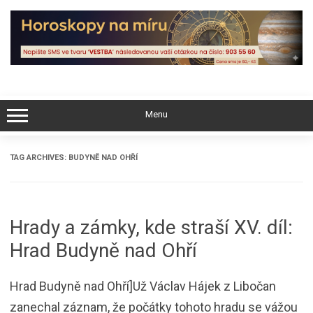
Skip
to
content
Menu
TAG ARCHIVES:
BUDYNĚ NAD OHŘÍ
Hrady a zámky, kde straší XV. díl:
Hrad Budyně nad Ohří
Hrad Budyně nad Ohří]Už Václav Hájek z Libočan
zanechal záznam, že počátky tohoto hradu se vážou