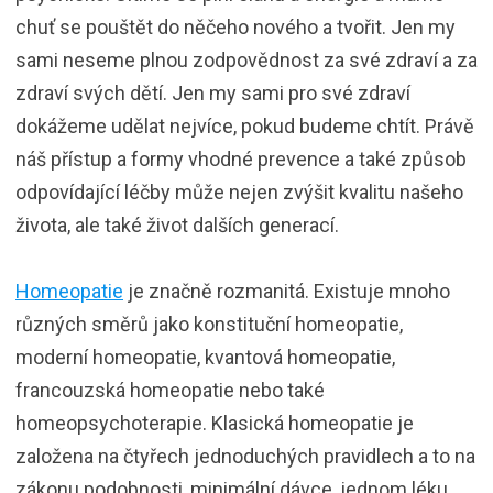
chuť se pouštět do něčeho nového a tvořit. Jen my
sami neseme plnou zodpovědnost za své zdraví a za
zdraví svých dětí. Jen my sami pro své zdraví
dokážeme udělat nejvíce, pokud budeme chtít. Právě
náš přístup a formy vhodné prevence a také způsob
odpovídající léčby může nejen zvýšit kvalitu našeho
života, ale také život dalších generací.
Homeopatie
je značně rozmanitá. Existuje mnoho
různých směrů jako konstituční homeopatie,
moderní homeopatie, kvantová homeopatie,
francouzská homeopatie nebo také
homeopsychoterapie. Klasická homeopatie je
založena na čtyřech jednoduchých pravidlech a to na
zákonu podobnosti, minimální dávce, jednom léku