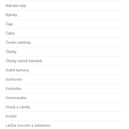
Babské rady
Bylinky
Čaje
Čakry
České celebrity
Články
Články našich kartářek
Drahé kameny
Duchovno
Esoterika
Homeopatie
Hrady a zámky
Koření
Léčba ovocem a zeleninou