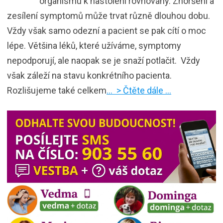
organismu k nastolení rovnováhy. Zhoršení a
zesílení symptomů může trvat různě dlouhou dobu.
Vždy však samo odezní a pacient se pak cítí o moc
lépe. Většina léků, které užíváme, symptomy
nepodporují, ale naopak se je snaží potlačit. Vždy
však záleží na stavu konkrétního pacienta.
Rozlišujeme také celkem
… > Čtěte dále …