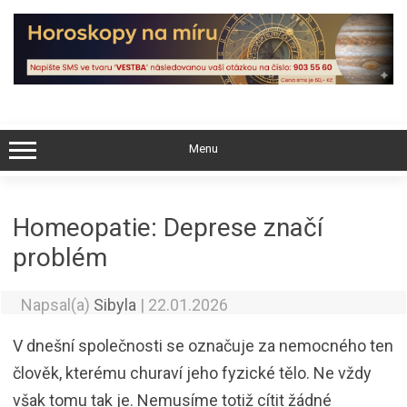
Skip
to
content
Menu
Homeopatie: Deprese značí
problém
Napsal(a)
Sibyla
|
22.01.2026
V dnešní společnosti se označuje za nemocného ten
člověk, kterému churaví jeho fyzické tělo. Ne vždy
však tomu tak je. Nemusíme totiž cítit žádné