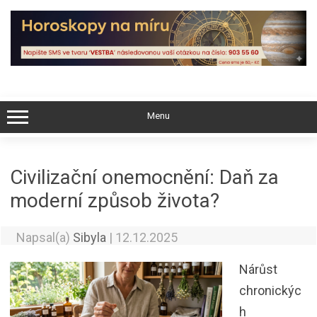
Skip
to
content
Menu
Civilizační onemocnění: Daň za
moderní způsob života?
Napsal(a)
Sibyla
|
12.12.2025
Nárůst
chronickýc
h