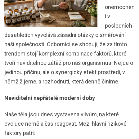
onemocněn
í v
posledních
desetiletích vyvolává zásadní otázky o směřování
naší společnosti. Odborníci se shodují, že za tímto
trendem stojí komplexní kombinace faktorů, které
tvoří neviditelnou zátěž pro náš organismus. Nejde o
jedinou příčinu, ale o synergický efekt prostředí, v
němž žijeme, a rozhodnutí, která denně činíme.
Neviditelní nepřátelé moderní doby
Naše těla jsou dnes vystavena vlivům, na které
evoluce neměla čas reagovat. Mezi hlavní rizikové
faktory patří: