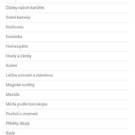
Články našich kartářek
Drahé kameny
Duchovno
Esoterika
Homeopatie
Hrady a zámky
Koření
Léčba ovocem a zeleninou
Magické rostliny
Masáže
Móda podle horoskopu
Pověsti o znamení
Příběhy Sibyly
Rady