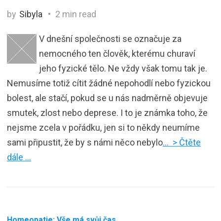
by
Sibyla
2 min read
V dnešní společnosti se označuje za
nemocného ten člověk, kterému churaví
jeho fyzické tělo. Ne vždy však tomu tak je.
Nemusíme totiž cítit žádné nepohodlí nebo fyzickou
bolest, ale stačí, pokud se u nás nadměrně objevuje
smutek, zlost nebo deprese. I to je známka toho, že
nejsme zcela v pořádku, jen si to někdy neumíme
sami připustit, že by s námi něco nebylo
… > Čtěte
dále …
Homeopatie: Vše má svůj čas