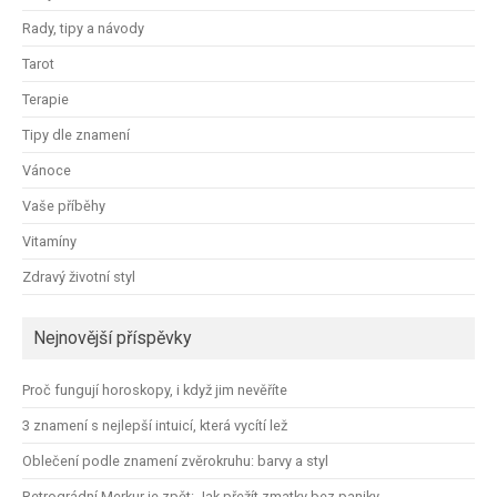
Rady, tipy a návody
Tarot
Terapie
Tipy dle znamení
Vánoce
Vaše příběhy
Vitamíny
Zdravý životní styl
Nejnovější příspěvky
Proč fungují horoskopy, i když jim nevěříte
3 znamení s nejlepší intuicí, která vycítí lež
Oblečení podle znamení zvěrokruhu: barvy a styl
Retrográdní Merkur je zpět: Jak přežít zmatky bez paniky