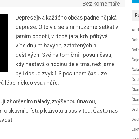
Bez komentáře
R
Deprese]Na každého občas padne nějaká
deprese. O to víc se s ní můžeme setkat v
And
jarním období, v době jara, kdy přibývá
Bab
více dnů mlhavých, zatažených a
Byli
deštivých. Své na tom činí i posun času,
Čaj
kdy nastává o hodinu déle tma, než jsme
Čak
byli dosud zvyklí. S posunem času ze
Česk
á lépe, někdo však hůře.
Člá
Člán
ují zhoršením nálady, zvýšenou únavou,
Dra
 aktivní přístup k životu a pasivitou. Často nás
avost.
Duc
Esot