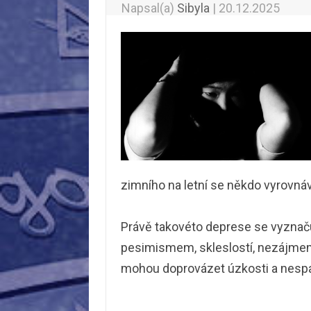
Napsal(a)
Sibyla
|
20.12.2025
zimního na letní se někdo vyrovnáv
Právě takovéto deprese se vyznač
pesimismem, skleslostí, nezájmem o
mohou doprovázet úzkosti a nesp