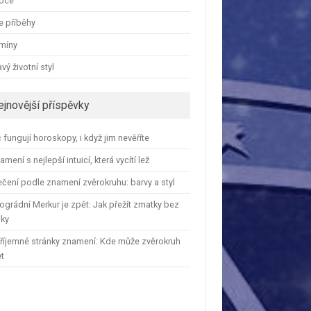
oce
e příběhy
amíny
vý životní styl
ejnovější příspěvky
 fungují horoskopy, i když jim nevěříte
amení s nejlepší intuicí, která vycítí lež
čení podle znamení zvěrokruhu: barvy a styl
ográdní Merkur je zpět: Jak přežít zmatky bez
iky
říjemné stránky znamení: Kde může zvěrokruh
et