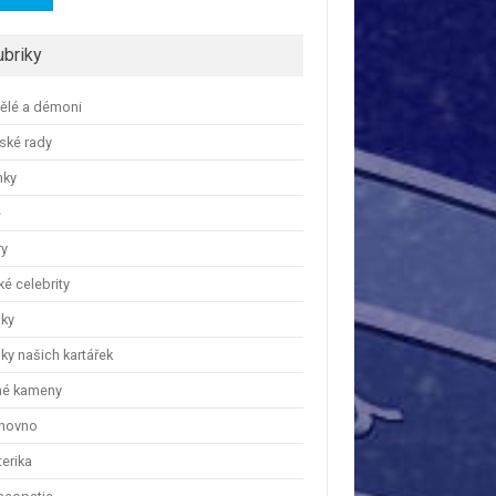
ubriky
ělé a démoni
ské rady
nky
e
ry
é celebrity
nky
ky našich kartářek
hé kameny
hovno
erika