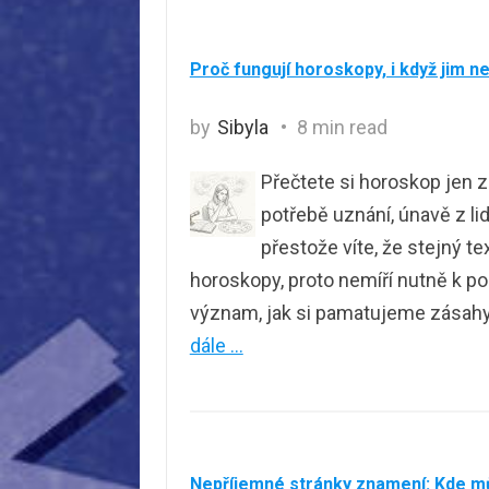
Proč fungují horoskopy, i když jim n
by
Sibyla
8 min read
Přečtete si horoskop jen z
potřebě uznání, únavě z li
přestože víte, že stejný tex
horoskopy, proto nemíří nutně k po
význam, jak si pamatujeme zásah
dále …
Nepříjemné stránky znamení: Kde m