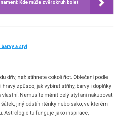
znamení: Kde může zvěrokruh bolet
barvy a styl
u dřív, než stihnete cokoli říct. Oblečení podle
hravý způsob, jak vybírat střihy, barvy i doplňky
m vlastní. Nemusíte měnit celý styl ani nakupovat
 šátek, jiný odstín rtěnky nebo sako, ve kterém
. Astrologie tu funguje jako inspirace,