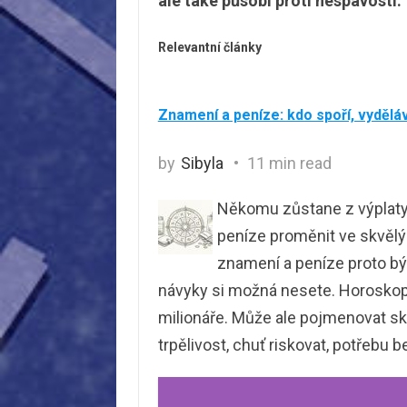
ale také působí proti nespavosti.
Relevantní články
Znamení a peníze: kdo spoří, vyděláv
by
Sibyla
11 min read
Někomu zůstane z výplaty v
peníze proměnit ve skvělý
znamení a peníze proto bý
návyky si možná nesete. Horoskop 
milionáře. Může ale pojmenovat skl
trpělivost, chuť riskovat, potřebu 