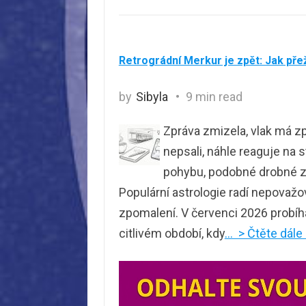
Retrográdní Merkur je zpět: Jak pře
by
Sibyla
9 min read
Zpráva zmizela, vlak má zp
nepsali, náhle reaguje na 
pohybu, podobné drobné zád
Populární astrologie radí nepovažo
zpomalení. V červenci 2026 probíh
citlivém období, kdy
… > Čtěte dále