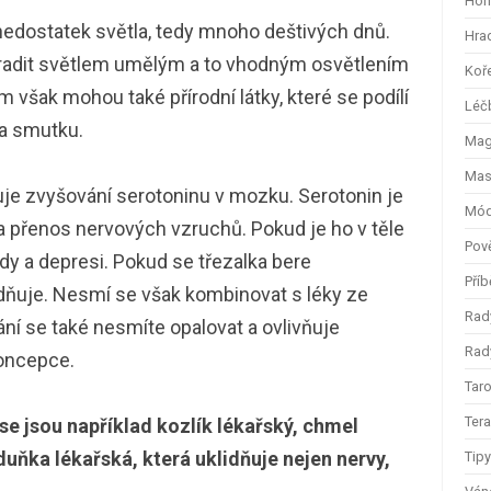
Hom
nedostatek světla, tedy mnoho deštivých dnů.
Hra
radit světlem umělým a to vhodným osvětlením
Koř
však mohou také přírodní látky, které se podílí
Léč
 a smutku.
Magi
Mas
je zvyšování serotoninu v mozku. Serotonin je
Mód
 přenos nervových vzruchů. Pokud je ho v těle
Pov
y a depresi. Pokud se třezalka bere
Příb
idňuje. Nesmí se však kombinovat s léky ze
Rad
vání se také nesmíte opalovat a ovlivňuje
Rady
koncepce.
Taro
Ter
se jsou například kozlík lékařský, chmel
uňka lékařská, která uklidňuje nejen nervy,
Tip