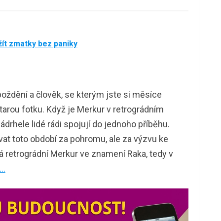
žít zmatky bez paniky
oždění a člověk, se kterým jste si měsíce
starou fotku. Když je Merkur v retrográdním
rhele lidé rádi spojují do jednoho příběhu.
vat toto období za pohromu, ale za výzvu ke
á retrográdní Merkur ve znamení Raka, tedy v
 …