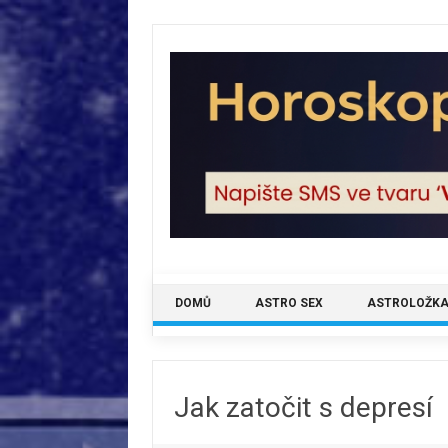
Skip
to
content
DOMŮ
ASTRO SEX
ASTROLOŽKA
Jak zatočit s depresí