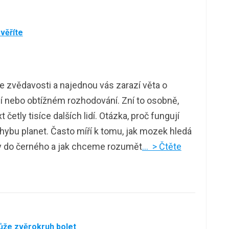
evěříte
e zvědavosti a najednou vás zarazí věta o
dí nebo obtížném rozhodování. Zní to osobně,
t četly tisíce dalších lidí. Otázka, proč fungují
hybu planet. Často míří k tomu, jak mozek hledá
y do černého a jak chceme rozumět
… > Čtěte
ůže zvěrokruh bolet