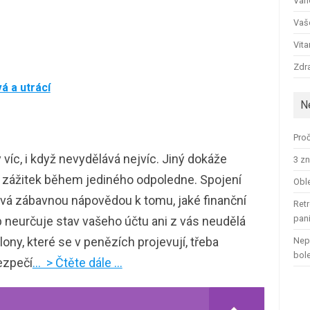
Ván
Vaš
Vit
Zdra
á a utrácí
N
Proč
íc, i když nevydělává nejvíc. Jiný dokáže
3 zn
 zážitek během jediného odpoledne. Spojení
Oble
vá zábavnou nápovědou k tomu, jaké finanční
Retr
pan
neurčuje stav vašeho účtu ani z vás neudělá
ony, které se v penězích projevují, třeba
Nep
bol
bezpečí
… > Čtěte dále …