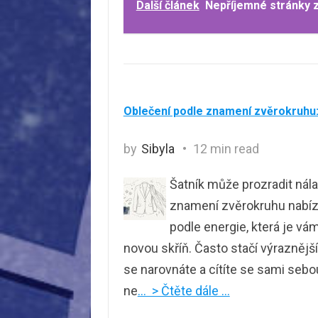
Další článek
Nepříjemné stránky 
Oblečení podle znamení zvěrokruhu: 
by
Sibyla
12 min read
Šatník může prozradit nálad
znamení zvěrokruhu nabízí 
podle energie, která je vá
novou skříň. Často stačí výraznější
se narovnáte a cítíte se sami sebou
ne
… > Čtěte dále …