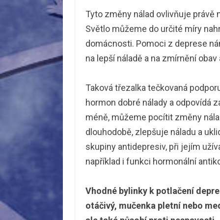
Tyto změny nálad ovlivňuje právě 
Světlo můžeme do určité míry nah
domácnosti. Pomoci z deprese nám 
na lepší náladě a na zmírnění obav
Taková třezalka tečkovaná podporu
hormon dobré nálady a odpovídá za
méně, můžeme pocítit změny nálad
dlouhodobě, zlepšuje náladu a ukl
skupiny antidepresiv, při jejím uží
například i funkci hormonální anti
Vhodné bylinky k potlačení depre
otáčivý, mučenka pletní nebo med