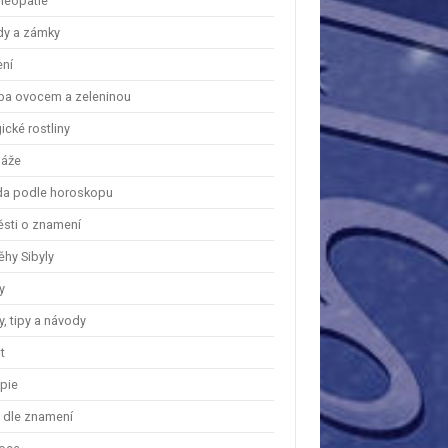
eopatie
dy a zámky
ení
ba ovocem a zeleninou
cké rostliny
áže
a podle horoskopu
ěsti o znamení
ěhy Sibyly
y
, tipy a návody
t
apie
y dle znamení