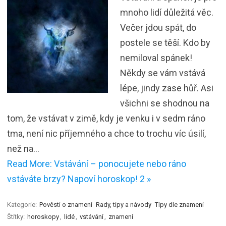
mnoho lidí důležitá věc.
Večer jdou spát, do
postele se těší. Kdo by
nemiloval spánek!
Někdy se vám vstává
lépe, jindy zase hůř. Asi
všichni se shodnou na
tom, že vstávat v zimě, kdy je venku i v sedm ráno
tma, není nic příjemného a chce to trochu víc úsilí,
než na…
Read More: Vstávání – ponocujete nebo ráno
vstáváte brzy? Napoví horoskop! 2 »
Kategorie:
Pověsti o znamení
Rady, tipy a návody
Tipy dle znamení
Štítky:
horoskopy
,
lidé
,
vstávání
,
znamení