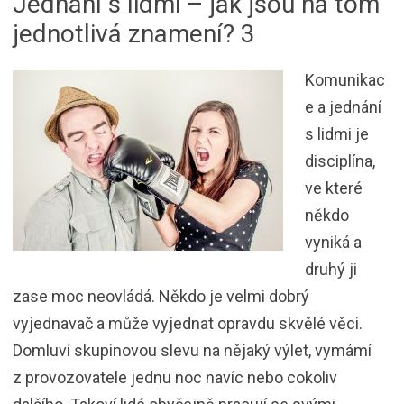
Jednání s lidmi – jak jsou na tom
jednotlivá znamení? 3
Komunikac
e a jednání
s lidmi je
disciplína,
ve které
někdo
vyniká a
druhý ji
zase moc neovládá. Někdo je velmi dobrý
vyjednavač a může vyjednat opravdu skvělé věci.
Domluví skupinovou slevu na nějaký výlet, vymámí
z provozovatele jednu noc navíc nebo cokoliv