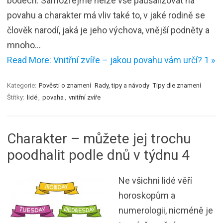
bodech. Samozřejmě nelze vše paušalizovat na
povahu a charakter má vliv také to, v jaké rodině se
člověk narodí, jaká je jeho výchova, vnější podněty a
mnoho…
Read More: Vnitřní zvíře – jakou povahu vám určí? 1 »
Kategorie:
Pověsti o znamení
Rady, tipy a návody
Tipy dle znamení
Štítky:
lidé
,
povaha
,
vnitřní zvíře
Charakter – můžete jej trochu
poodhalit podle dnů v týdnu 4
Ne všichni lidé věří
horoskopům a
numerologii, nicméně je