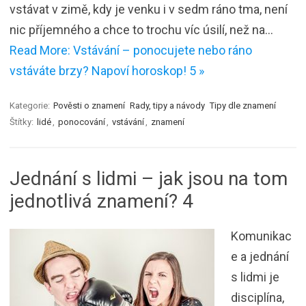
vstávat v zimě, kdy je venku i v sedm ráno tma, není
nic příjemného a chce to trochu víc úsilí, než na…
Read More: Vstávání – ponocujete nebo ráno
vstáváte brzy? Napoví horoskop! 5 »
Kategorie:
Pověsti o znamení
Rady, tipy a návody
Tipy dle znamení
Štítky:
lidé
,
ponocování
,
vstávání
,
znamení
Jednání s lidmi – jak jsou na tom
jednotlivá znamení? 4
Komunikac
e a jednání
s lidmi je
disciplína,