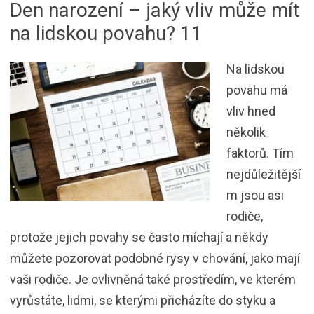
Den narození – jaký vliv může mít
na lidskou povahu? 11
Na lidskou
povahu má
vliv hned
několik
faktorů. Tím
nejdůležitější
m jsou asi
rodiče,
protože jejich povahy se často míchají a někdy
můžete pozorovat podobné rysy v chování, jako mají
vaši rodiče. Je ovlivněná také prostředím, ve kterém
vyrůstáte, lidmi, se kterými přicházíte do styku a