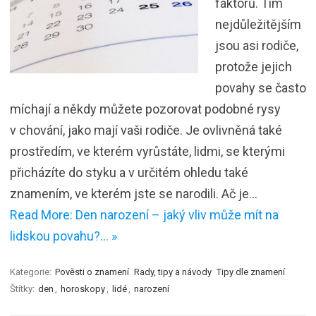
faktorů. Tím
nejdůležitějším
jsou asi rodiče,
protože jejich
povahy se často
míchají a někdy můžete pozorovat podobné rysy
v chování, jako mají vaši rodiče. Je ovlivněná také
prostředím, ve kterém vyrůstáte, lidmi, se kterými
přicházíte do styku a v určitém ohledu také
znamením, ve kterém jste se narodili. Ač je…
Read More: Den narození – jaký vliv může mít na
lidskou povahu?… »
Kategorie:
Pověsti o znamení
Rady, tipy a návody
Tipy dle znamení
Štítky:
den
,
horoskopy
,
lidé
,
narození