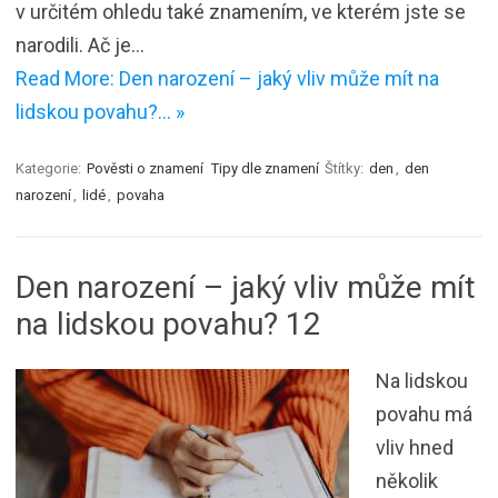
v určitém ohledu také znamením, ve kterém jste se
narodili. Ač je…
Read More: Den narození – jaký vliv může mít na
lidskou povahu?… »
Kategorie:
Pověsti o znamení
Tipy dle znamení
Štítky:
den
,
den
narození
,
lidé
,
povaha
Den narození – jaký vliv může mít
na lidskou povahu? 12
Na lidskou
povahu má
vliv hned
několik