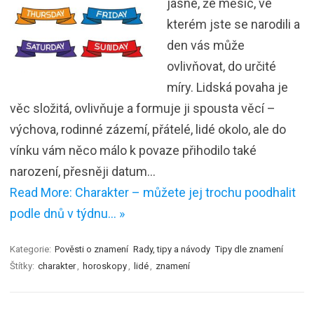
jasné, že měsíc, ve
kterém jste se narodili a
den vás může
ovlivňovat, do určité
míry. Lidská povaha je
věc složitá, ovlivňuje a formuje ji spousta věcí –
výchova, rodinné zázemí, přátelé, lidé okolo, ale do
vínku vám něco málo k povaze přihodilo také
narození, přesněji datum…
Read More: Charakter – můžete jej trochu poodhalit
podle dnů v týdnu… »
Kategorie:
Pověsti o znamení
Rady, tipy a návody
Tipy dle znamení
Štítky:
charakter
,
horoskopy
,
lidé
,
znamení