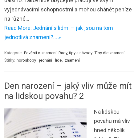
dalšího. Takoví lidé obyčejně pracují se svými
vyjednávacími schopnostmi a mohou shánět peníze
na různé…
Read More: Jednání s lidmi – jak jsou na tom
jednotlivá znamení?… »
Kategorie:
Pověsti o znamení
Rady, tipy a návody
Tipy dle znamení
Štítky:
horoskopy
,
jednání
,
lidé
,
znamení
Den narození – jaký vliv může mít
na lidskou povahu? 2
Na lidskou
povahu má vliv
hned několik