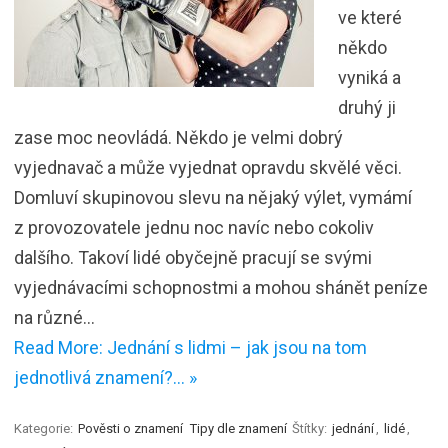
ve které
někdo
vyniká a
druhý ji
zase moc neovládá. Někdo je velmi dobrý
vyjednavač a může vyjednat opravdu skvělé věci.
Domluví skupinovou slevu na nějaký výlet, vymámí
z provozovatele jednu noc navíc nebo cokoliv
dalšího. Takoví lidé obyčejně pracují se svými
vyjednávacími schopnostmi a mohou shánět peníze
na různé…
Read More: Jednání s lidmi – jak jsou na tom
jednotlivá znamení?… »
Kategorie:
Pověsti o znamení
Tipy dle znamení
Štítky:
jednání
,
lidé
,