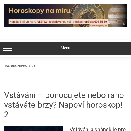
Skip
to
content
Menu
TAG ARCHIVES:
LIDÉ
Vstávání – ponocujete nebo ráno
vstáváte brzy? Napoví horoskop!
2
Vstávání a spánek je pro