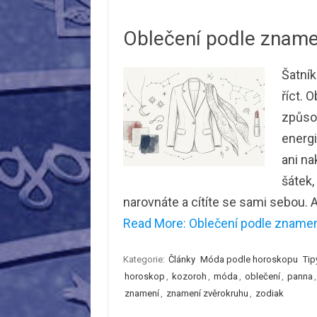
Oblečení podle znamen
Šatník
říct. 
způsob
energi
ani na
šátek,
narovnáte a cítíte se sami sebou. 
Read More: Oblečení podle znamení
Kategorie:
Články
Móda podle horoskopu
Tip
horoskop
,
kozoroh
,
móda
,
oblečení
,
panna
znamení
,
znamení zvěrokruhu
,
zodiak