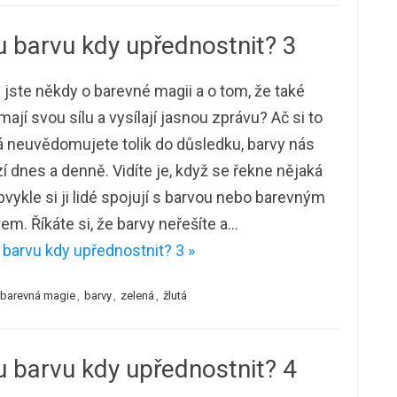
 barvu kdy upřednostnit? 3
i jste někdy o barevné magii a o tom, že také
mají svou sílu a vysílají jasnou zprávu? Ač si to
 neuvědomujete tolik do důsledku, barvy nás
í dnes a denně. Vidíte je, když se řekne nějaká
bvykle si ji lidé spojují s barvou nebo barevným
em. Říkáte si, že barvy neřešíte a…
barvu kdy upřednostnit? 3 »
barevná magie
,
barvy
,
zelená
,
žlutá
 barvu kdy upřednostnit? 4