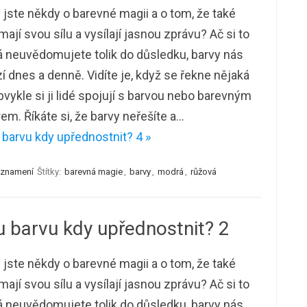
i jste někdy o barevné magii a o tom, že také
mají svou sílu a vysílají jasnou zprávu? Ač si to
 neuvědomujete tolik do důsledku, barvy nás
í dnes a denně. Vidíte je, když se řekne nějaká
bvykle si ji lidé spojují s barvou nebo barevným
em. Říkáte si, že barvy neřešíte a…
barvu kdy upřednostnit? 4 »
e znamení
Štítky:
barevná magie
,
barvy
,
modrá
,
růžová
 barvu kdy upřednostnit? 2
i jste někdy o barevné magii a o tom, že také
mají svou sílu a vysílají jasnou zprávu? Ač si to
 neuvědomujete tolik do důsledku, barvy nás