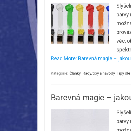
Slyšel
barvy 
možná
prováz
věc, o
spektr
Read More: Barevná magie – jakou 
Kategorie:
Články
Rady, tipy a návody
Tipy dl
Barevná magie – jakou
Slyšel
barvy 
možná