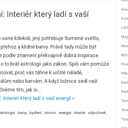
Hom
Hra
 Interiér který ladí s vaší
Koř
Léč
Magi
usne kdekoli, jiný potřebuje tlumené světlo,
přehoz a klidné barvy. Právě tady může být
Mas
e podle znamení překvapivě dobrá inspirace.
Mód
o to brát astrologii jako zákon. Spíš vám pomůže
Pov
ovat, proč vás táhne k určité náladě,
Příb
álům nebo barvám. A když ložnice sedí vaší
Rad
čněme tím, jak si…
Rady
nteriér který ladí s vaší energií »
Taro
Ter
strologie
,
barvy
,
bydlení
,
domov
,
energie
,
interiér
,
odpočinek
,
Tip