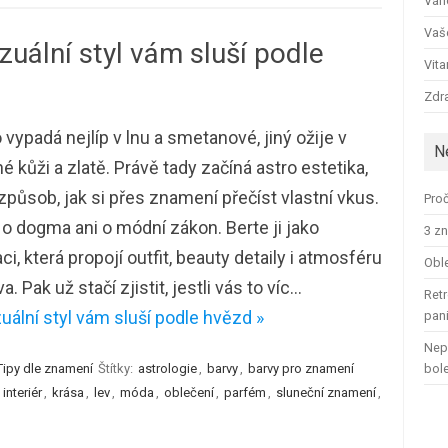
Ván
Vaš
izuální styl vám sluší podle
Vit
Zdra
vypadá nejlíp v lnu a smetanové, jiný ožije v
N
é kůži a zlatě. Právě tady začíná astro estetika,
způsob, jak si přes znamení přečíst vlastní vkus.
Proč
o dogma ani o módní zákon. Berte ji jako
3 zn
aci, která propojí outfit, beauty detaily i atmosféru
Oble
. Pak už stačí zjistit, jestli vás to víc…
Retr
uální styl vám sluší podle hvězd »
pan
Nep
Tipy dle znamení
Štítky:
astrologie
,
barvy
,
barvy pro znamení
bol
,
interiér
,
krása
,
lev
,
móda
,
oblečení
,
parfém
,
sluneční znamení
,