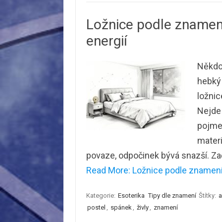
Ložnice podle znamení:
energií
Někdo 
hebký 
ložnic
Nejde 
pojmen
materi
povaze, odpočinek bývá snazší. Za
Read More: Ložnice podle znamení: I
Kategorie:
Esoterika
Tipy dle znamení
Štítky:
a
postel
,
spánek
,
živly
,
znamení