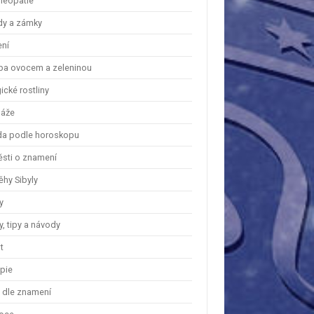
eopatie
dy a zámky
ení
ba ovocem a zeleninou
cké rostliny
áže
a podle horoskopu
ěsti o znamení
ěhy Sibyly
y
, tipy a návody
t
apie
y dle znamení