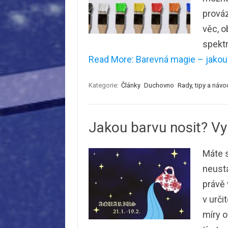
prováz
věc, o
spektr
Read More: Barevná magie – jakou 
Kategorie:
Články
Duchovno
Rady, tipy a návo
Jakou barvu nosit? Vy
Máte s
neustá
právě 
v urči
míry o