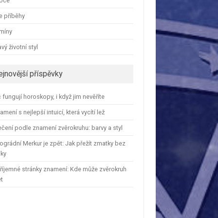
oce
e příběhy
amíny
vý životní styl
ejnovější příspěvky
 fungují horoskopy, i když jim nevěříte
amení s nejlepší intuicí, která vycítí lež
čení podle znamení zvěrokruhu: barvy a styl
ográdní Merkur je zpět: Jak přežít zmatky bez
iky
říjemné stránky znamení: Kde může zvěrokruh
et