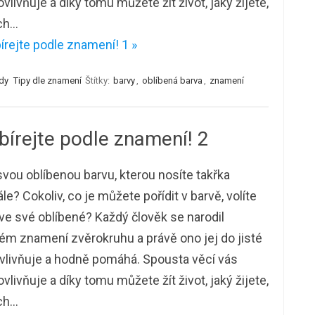
ovlivňuje a díky tomu můžete žít život, jaký žijete,
ých…
írejte podle znamení! 1 »
ody
Tipy dle znamení
Štítky:
barvy
,
oblíbená barva
,
znamení
bírejte podle znamení! 2
vou oblíbenou barvu, kterou nosíte takřka
le? Cokoliv, co je můžete pořídit v barvě, volíte
ve své oblíbené? Každý člověk se narodil
tém znamení zvěrokruhu a právě ono jej do jisté
vlivňuje a hodně pomáhá. Spousta věcí vás
ovlivňuje a díky tomu můžete žít život, jaký žijete,
ých…