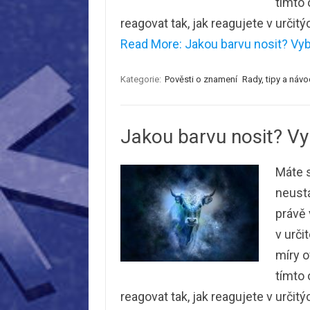
tímto 
reagovat tak, jak reagujete v určit
Read More: Jakou barvu nosit? Vyb
Kategorie:
Pověsti o znamení
Rady, tipy a náv
Jakou barvu nosit? Vy
Máte s
neustá
právě 
v urči
míry o
tímto 
reagovat tak, jak reagujete v určit