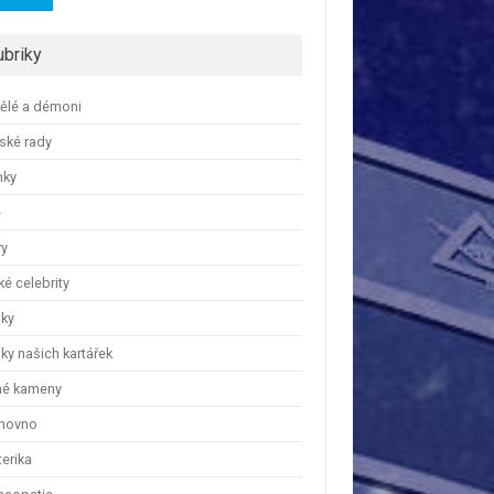
ubriky
ělé a démoni
ské rady
nky
e
ry
é celebrity
nky
ky našich kartářek
hé kameny
hovno
erika