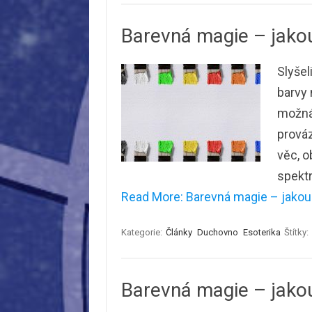
Barevná magie – jakou
Slyšel
barvy 
možná
prováz
věc, o
spektr
Read More: Barevná magie – jakou 
Kategorie:
Články
Duchovno
Esoterika
Štítky:
Barevná magie – jakou