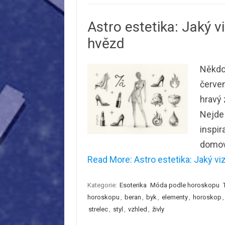
Astro estetika: Jaký v
hvězd
Někdo 
červen
hravý 
Nejde 
inspir
domova
Read More: Astro estetika: Jaký viz
Kategorie:
Esoterika
Móda podle horoskopu
horoskopu
,
beran
,
byk
,
elementy
,
horoskop
strelec
,
styl
,
vzhled
,
živly