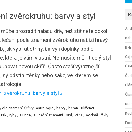
í zvěrokruhu: barvy a styl
R
And
 může prozradit náladu dřív, než stihnete cokoli
Bab
Oblečení podle znamení zvěrokruhu nabízí hravý
Byli
, jak vybírat střihy, barvy i doplňky podle
e, která je vám vlastní. Nemusíte měnit celý styl
Čaj
kupovat novou skříň. Často stačí výraznější
Čak
 jiný odstín rtěnky nebo sako, ve kterém se
Česk
Astrologie…
Člá
 zvěrokruhu: barvy a styl »
Člán
Dra
y dle znamení
Štítky:
astrologie
,
barvy
,
beran
,
Blíženci
,
Duc
,
rak
,
ryby
,
slunce
,
sluneční znamení
,
styl
,
váha
,
Vodnář
,
živly
,
Esot