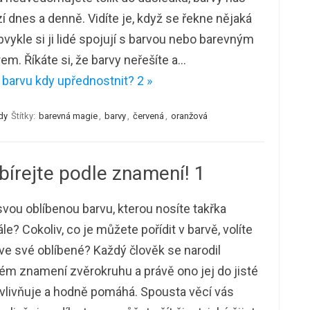
í dnes a denně. Vidíte je, když se řekne nějaká
bvykle si ji lidé spojují s barvou nebo barevným
em. Říkáte si, že barvy neřešíte a…
barvu kdy upřednostnit? 2 »
dy
Štítky:
barevná magie
,
barvy
,
červená
,
oranžová
bírejte podle znamení! 1
vou oblíbenou barvu, kterou nosíte takřka
le? Cokoliv, co je můžete pořídit v barvě, volíte
ve své oblíbené? Každý člověk se narodil
tém znamení zvěrokruhu a právě ono jej do jisté
vlivňuje a hodně pomáhá. Spousta věcí vás