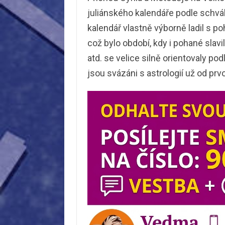
juliánského kalendáře podle schvál
kalendář vlastně výborně ladil s po
což bylo období, kdy i pohané slavil
atd. se velice silně orientovaly pod
jsou svázáni s astrologií už od prv