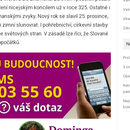
Ván
ení nicejským koncilem už v roce 325. Ostatně i
Vaš
hanskými zvyky. Nový rok se slavil 25. prosince,
Vit
i zimní slunovrat. I pohřebnictví, církevní stavby
Zdra
le světových stran. V zásadě lze říci, že Slované
opočátků.
N
Proč
3 zn
Oble
Retr
pan
Nep
bol