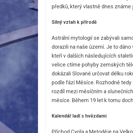
předků, který vlastně dnes známe 
Silný vztah k přírodě
Astrální mytologií se zabývali samoz
dorazili na naše území. Je to dáno
kteří v dalších následujících stalet
velice ctíme pohyby zemských těle
dokázali Slované určovat délku r
podle fází Měsíce. Rozhodně tedy n
rozdíl mezi měsíčním a slunečních
měsíce. Během 19 let k tomu doc
Kalendář ladí s hvězdami
Příchod Cyrila a Metoděje na Velk