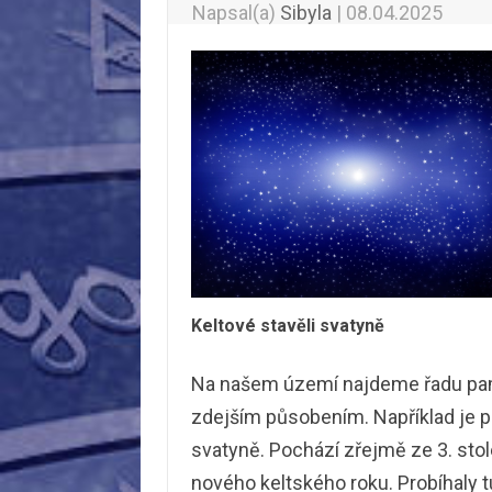
Napsal(a)
Sibyla
|
08.04.2025
Keltové stavěli svatyně
Na našem území najdeme řadu památ
zdejším působením. Například je 
svatyně. Pochází zřejmě ze 3. stole
nového keltského roku. Probíhaly t