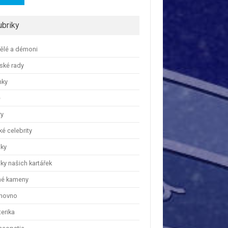
ubriky
ělé a démoni
ské rady
nky
e
ry
é celebrity
nky
ky našich kartářek
hé kameny
hovno
erika