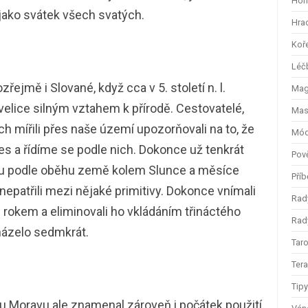
Hom
jako svátek všech svatých.
Hra
Koř
Léč
řejmě i Slované, když cca v 5. století n. l.
Magi
 velice silným vztahem k přírodě. Cestovatelé,
Mas
ích mířili přes naše území upozorňovali na to, že
Mód
s a řídíme se podle nich. Dokonce už tenkrát
Pov
oku podle oběhu země kolem Slunce a měsíce
Příb
epatřili mezi nějaké primitivy. Dokonce vnímali
Rad
 rokem a eliminovali ho vkládáním třináctého
Rady
házelo sedmkrát.
Taro
Ter
Tip
ou Moravu ale znamenal zároveň i počátek použití