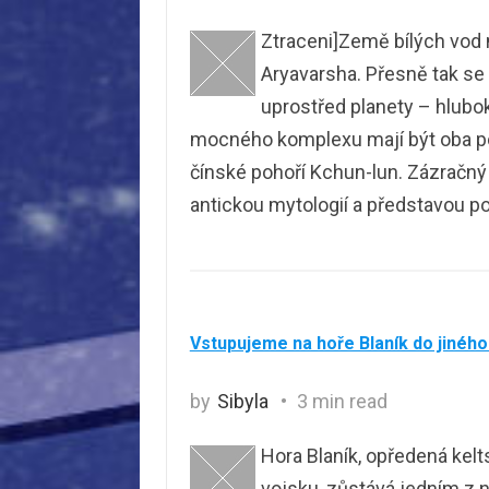
Ztraceni]Země bílých vod
Aryavarsha. Přesně tak se 
uprostřed planety – hlubo
mocného komplexu mají být oba pó
čínské pohoří Kchun-lun. Zázračný
antickou mytologií a představou p
Vstupujeme na hoře Blaník do jinéh
by
Sibyla
3 min read
Hora Blaník, opředená kel
vojsku, zůstává jedním z 