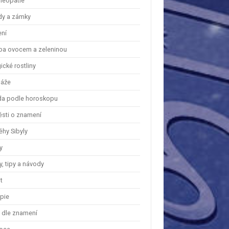
eopatie
dy a zámky
ení
ba ovocem a zeleninou
cké rostliny
áže
a podle horoskopu
ěsti o znamení
ěhy Sibyly
y
, tipy a návody
t
apie
y dle znamení