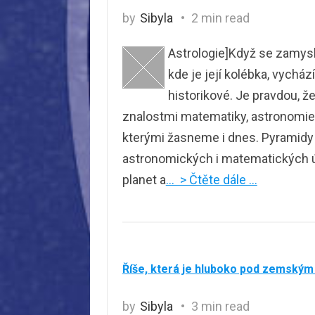
by
Sibyla
2 min read
Astrologie]Když se zamyslí
kde je její kolébka, vychá
historikové. Je pravdou, ž
znalostmi matematiky, astronomie.
kterými žasneme i dnes. Pyramidy 
astronomických i matematických ú
planet a
… > Čtěte dále …
Říše, která je hluboko pod zemským
by
Sibyla
3 min read