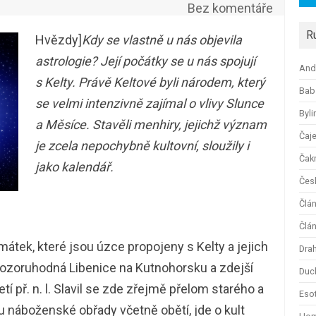
Bez komentáře
R
Hvězdy]
Kdy se vlastně u nás objevila
astrologie? Její počátky se u nás spojují
And
s Kelty. Právě Keltové byli národem, který
Bab
se velmi intenzivně zajímal o vlivy Slunce
Byli
a Měsíce. Stavěli menhiry, jejichž význam
Čaj
je zcela nepochybně kultovní, sloužily i
Čak
jako kalendář.
Česk
Člá
Člán
ek, které jsou úzce propojeny s Kelty a jejich
Dra
pozoruhodná Libenice na Kutnohorsku a zdejší
Duc
tí př. n. l. Slavil se zde zřejmě přelom starého a
Esot
u náboženské obřady včetně obětí, jde o kult