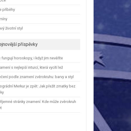
oce
e příběhy
amíny
vý životní styl
ejnovější příspěvky
 fungují horoskopy, i když jim nevěříte
amení s nejlepší intuicí, která vycítí lež
čení podle znamení zvěrokruhu: barvy a styl
ográdní Merkur je zpět: Jak přežít zmatky bez
iky
říjemné stránky znamení: Kde může zvěrokruh
et