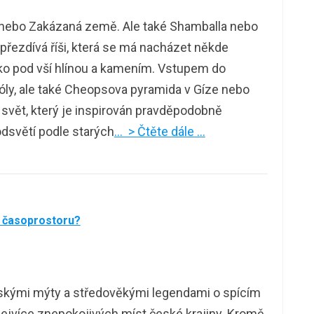
 nebo Zakázaná země. Ale také Shamballa nebo
přezdívá říši, která se má nacházet někde
ko pod vší hlínou a kamením. Vstupem do
ly, ale také Cheopsova pyramida v Gíze nebo
 svět, který je inspirován pravděpodobně
odsvětí podle starých
… > Čtěte dále …
o časoprostoru?
tskými mýty a středověkými legendami o spícím
nejvíce znepokojivých míst české krajiny. Kromě