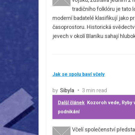
tradičního folklóru je tato
moderní badatelé klasifikují jako pr
časoprostoru. Historická svědect
jevech v okolí Blaníku sahají hlubo
Jak se spolu baví včely
by
Sibyla
3 min read
Další článek
Kozoroh vede, Ryby v
podnikání
Včelí společenství předsta