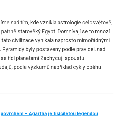
me nad tím, kde vznikla astrologie celosvětově,
zí patrně starověký Egypt. Domnívají se to mnozí
e tato civilizace vynikala naprosto mimořádnými
 Pyramidy byly postaveny podle pravidel, nad
se řídí planetami Zachycují spoustu
dajů, podle výzkumů například cykly oběhu
 povrchem – Agartha je tisíciletou legendou