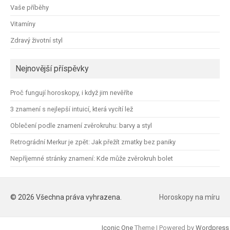
Vaše příběhy
Vitamíny
Zdravý životní styl
Nejnovější příspěvky
Proč fungují horoskopy, i když jim nevěříte
3 znamení s nejlepší intuicí, která vycítí lež
Oblečení podle znamení zvěrokruhu: barvy a styl
Retrográdní Merkur je zpět: Jak přežít zmatky bez paniky
Nepříjemné stránky znamení: Kde může zvěrokruh bolet
© 2026 Všechna práva vyhrazena.
Horoskopy na míru
Iconic One
Theme | Powered by
Wordpress