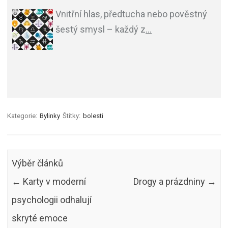
Vnitřní hlas, předtucha nebo pověstný
šestý smysl – každý z
…
Kategorie:
Bylinky
Štítky:
bolesti
Výběr článků
←
Karty v moderní
Drogy a prázdniny
→
psychologii odhalují
skryté emoce