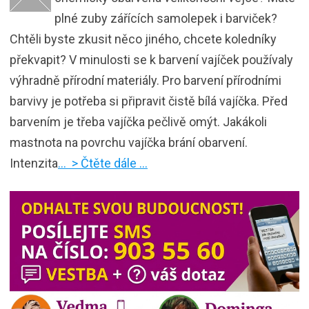
plné zuby zářících samolepek i barviček?
Chtěli byste zkusit něco jiného, chcete koledníky
překvapit? V minulosti se k barvení vajíček používaly
výhradně přírodní materiály. Pro barvení přírodními
barvivy je potřeba si připravit čistě bílá vajíčka. Před
barvením je třeba vajíčka pečlivě omýt. Jakákoli
mastnota na povrchu vajíčka brání obarvení.
Intenzita
… > Čtěte dále …