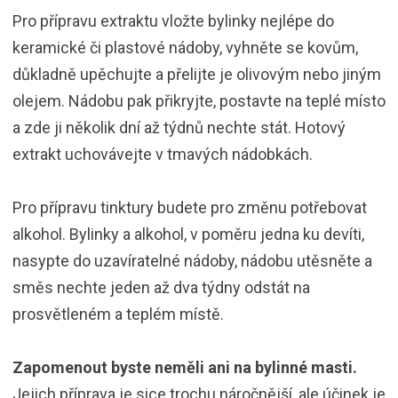
Pro přípravu extraktu vložte bylinky nejlépe do
keramické či plastové nádoby, vyhněte se kovům,
důkladně upěchujte a přelijte je olivovým nebo jiným
olejem. Nádobu pak přikryjte, postavte na teplé místo
a zde ji několik dní až týdnů nechte stát. Hotový
extrakt uchovávejte v tmavých nádobkách.
Pro přípravu tinktury budete pro změnu potřebovat
alkohol. Bylinky a alkohol, v poměru jedna ku devíti,
nasypte do uzavíratelné nádoby, nádobu utěsněte a
směs nechte jeden až dva týdny odstát na
prosvětleném a teplém místě.
Zapomenout byste neměli ani na bylinné masti.
Jejich příprava je sice trochu náročnější, ale účinek je