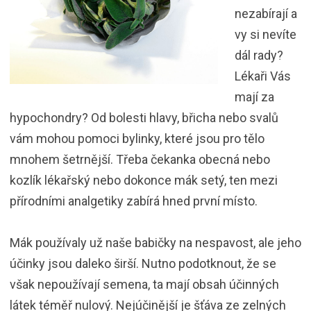
nezabírají a
vy si nevíte
dál rady?
Lékaři Vás
mají za
hypochondry? Od bolesti hlavy, břicha nebo svalů
vám mohou pomoci bylinky, které jsou pro tělo
mnohem šetrnější. Třeba čekanka obecná nebo
kozlík lékařský nebo dokonce mák setý, ten mezi
přírodními analgetiky zabírá hned první místo.
Mák používaly už naše babičky na nespavost, ale jeho
účinky jsou daleko širší. Nutno podotknout, že se
však nepoužívají semena, ta mají obsah účinných
látek téměř nulový. Nejúčinější je šťáva ze zelných