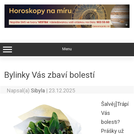
Skip
to
content
Menu
Bylinky Vás zbaví bolestí
Napsal(a)
Sibyla
|
23.12.2025
Šalvěj]Trápí
Vás
bolesti?
Prášky už