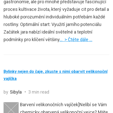
gastronomie, ale pro mnohé představuje fascinující
proces kultivace života, který vyžaduje cit pro detail a
hluboké porozumění individuálním potřebám každé
rostliny. Optimální start: Využití jarního potenciálu
Začátek jara nabízí ideální světelné a teplotní
podmínky pro klíčení většiny
… > Čtěte dále …
Bylinky nejen do čaje, zkuste s nimi obarvit velikonoční
vajíčka
by
Sibyla
3 min read
Barvení velikonočních vajíček]Nelíbí se Vám
chemicky obarvená velikonoční vejce? Máte