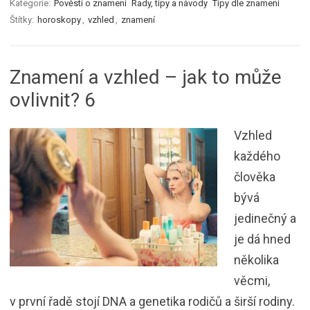
Kategorie:
Pověsti o znamení
Rady, tipy a návody
Tipy dle znamení
Štítky:
horoskopy
,
vzhled
,
znamení
Znamení a vzhled – jak to může
ovlivnit? 6
Vzhled
každého
člověka
bývá
jedinečný a
je dá hned
několika
věcmi,
v první řadě stojí DNA a genetika rodičů a širší rodiny.