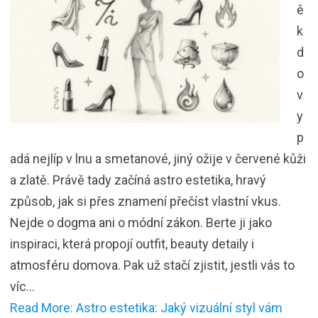
ě
k
d
o
v
y
p
adá nejlíp v lnu a smetanové, jiný ožije v červené kůži
a zlatě. Právě tady začíná astro estetika, hravý
způsob, jak si přes znamení přečíst vlastní vkus.
Nejde o dogma ani o módní zákon. Berte ji jako
inspiraci, která propojí outfit, beauty detaily i
atmosféru domova. Pak už stačí zjistit, jestli vás to
víc…
Read More: Astro estetika: Jaký vizuální styl vám