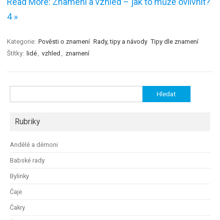
Read More: Znamení a vzhled – jak to může ovlivnit?
4 »
Kategorie:
Pověsti o znamení
Rady, tipy a návody
Tipy dle znamení
Štítky:
lidé
,
vzhled
,
znamení
Vyhledávání
Rubriky
Andělé a démoni
Babské rady
Bylinky
Čaje
Čakry