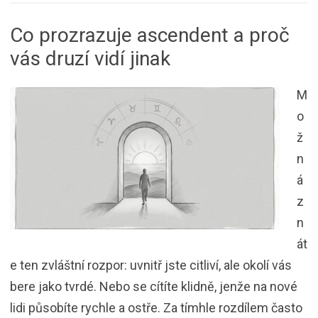
Co prozrazuje ascendent a proč
vás druzí vidí jinak
M
o
ž
n
á
z
n
át
e ten zvláštní rozpor: uvnitř jste citliví, ale okolí vás
bere jako tvrdé. Nebo se cítíte klidně, jenže na nové
lidi působíte rychle a ostře. Za tímhle rozdílem často