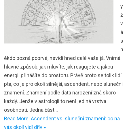
y
ž
v
á
s
n
ěkdo pozná poprvé, nevidí hned celé vaše já. Vnímá
hlavně způsob, jak mluvíte, jak reagujete a jakou
energii přinášíte do prostoru. Právě proto se tolik lidí
ptá, co je pro okolí silnější, ascendent, nebo sluneční
znamení. Znamení podle data narození zná skoro
každý. Jenže v astrologii to není jediná vrstva
osobnosti. Jedna část…
Read More: Ascendent vs. sluneční znamení: co na
vás okolí vidí dřív »