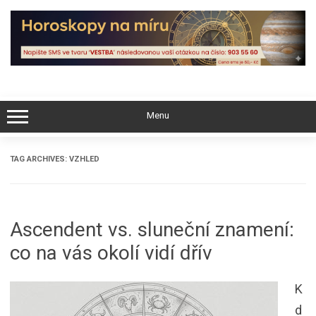
Skip
to
content
Menu
TAG ARCHIVES:
VZHLED
Ascendent vs. sluneční znamení:
co na vás okolí vidí dřív
K
d