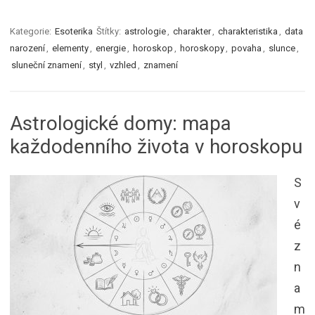
Kategorie:
Esoterika
Štítky:
astrologie
,
charakter
,
charakteristika
,
data
narození
,
elementy
,
energie
,
horoskop
,
horoskopy
,
povaha
,
slunce
,
sluneční znamení
,
styl
,
vzhled
,
znamení
Astrologické domy: mapa
každodenního života v horoskopu
S
v
é
z
n
a
m