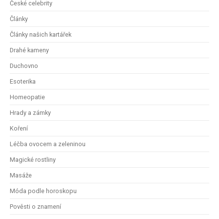
České celebrity
Články
Články našich kartářek
Drahé kameny
Duchovno
Esoterika
Homeopatie
Hrady a zámky
Koření
Léčba ovocem a zeleninou
Magické rostliny
Masáže
Móda podle horoskopu
Pověsti o znamení