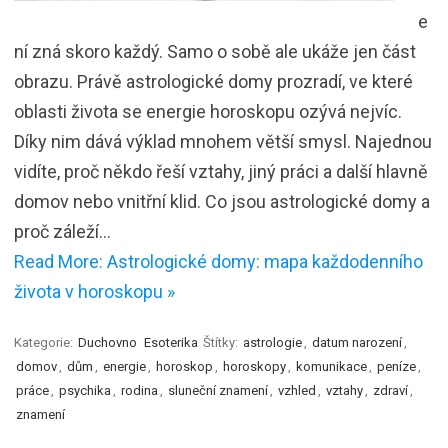
e
ní zná skoro každý. Samo o sobě ale ukáže jen část
obrazu. Právě astrologické domy prozradí, ve které
oblasti života se energie horoskopu ozývá nejvíc.
Díky nim dává výklad mnohem větší smysl. Najednou
vidíte, proč někdo řeší vztahy, jiný práci a další hlavně
domov nebo vnitřní klid. Co jsou astrologické domy a
proč záleží…
Read More: Astrologické domy: mapa každodenního
života v horoskopu »
Kategorie:
Duchovno
Esoterika
Štítky:
astrologie
,
datum narození
,
domov
,
dům
,
energie
,
horoskop
,
horoskopy
,
komunikace
,
peníze
,
práce
,
psychika
,
rodina
,
sluneční znamení
,
vzhled
,
vztahy
,
zdraví
,
znamení