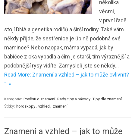
několika
věcmi,
v první řadě
stojí DNA a genetika rodičů a širší rodiny. Také vám
někdy přijde, že sestřenice je úplně podobná své
mamince? Nebo naopak, máma vypadá, jak by
babičce z oka vypadla a čím je starší, tím výraznější a
podobnější rysy vidíte. Zamysleli jste se někdy…
Read More: Znamení a vzhled – jak to může ovlivnit?
1 »
Kategorie:
Pověsti o znamení
Rady, tipy a návody
Tipy dle znamení
Štítky:
horoskopy
,
vzhled
,
znamení
Znamení a vzhled – jak to může