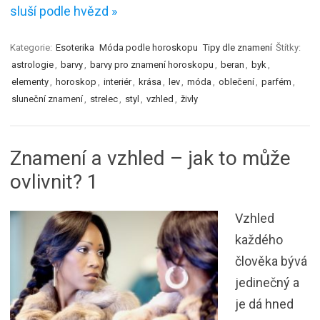
sluší podle hvězd »
Kategorie:
Esoterika
Móda podle horoskopu
Tipy dle znamení
Štítky:
astrologie
,
barvy
,
barvy pro znamení horoskopu
,
beran
,
byk
,
elementy
,
horoskop
,
interiér
,
krása
,
lev
,
móda
,
oblečení
,
parfém
,
sluneční znamení
,
strelec
,
styl
,
vzhled
,
živly
Znamení a vzhled – jak to může
ovlivnit? 1
Vzhled
každého
člověka bývá
jedinečný a
je dá hned