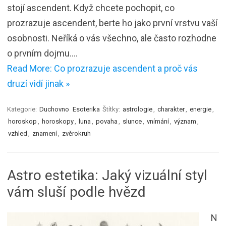
stojí ascendent. Když chcete pochopit, co
prozrazuje ascendent, berte ho jako první vrstvu vaší
osobnosti. Neříká o vás všechno, ale často rozhodne
o prvním dojmu.…
Read More: Co prozrazuje ascendent a proč vás
druzí vidí jinak »
Kategorie:
Duchovno
Esoterika
Štítky:
astrologie
,
charakter
,
energie
,
horoskop
,
horoskopy
,
luna
,
povaha
,
slunce
,
vnímání
,
význam
,
vzhled
,
znamení
,
zvěrokruh
Astro estetika: Jaký vizuální styl
vám sluší podle hvězd
N