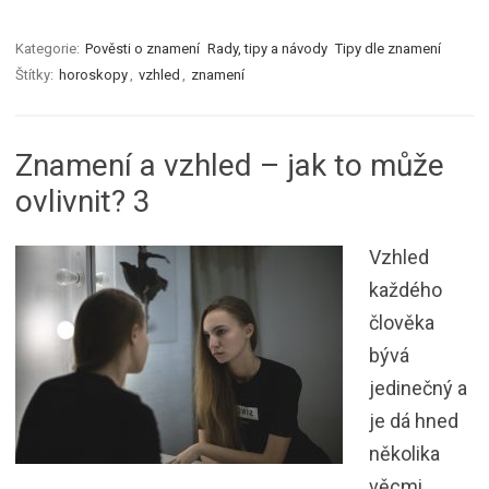
Kategorie:
Pověsti o znamení
Rady, tipy a návody
Tipy dle znamení
Štítky:
horoskopy
,
vzhled
,
znamení
Znamení a vzhled – jak to může
ovlivnit? 3
Vzhled
každého
člověka
bývá
jedinečný a
je dá hned
několika
věcmi,