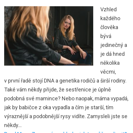
Vzhled
každého
člověka
bývá
jedinečný a
je dá hned
několika
věcmi,
v první řadě stojí DNA a genetika rodičů a širší rodiny.
Také vám někdy přijde, že sestřenice je úplně
podobná své mamince? Nebo naopak, máma vypadá,
jak by babičce z oka vypadla a čím je starší, tím
výraznější a podobnější rysy vidíte. Zamysleli jste se
někdy…