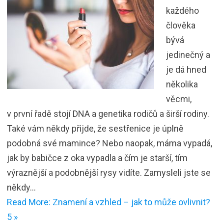
každého
člověka
bývá
jedinečný a
je dá hned
několika
věcmi,
v první řadě stojí DNA a genetika rodičů a širší rodiny.
Také vám někdy přijde, že sestřenice je úplně
podobná své mamince? Nebo naopak, máma vypadá,
jak by babičce z oka vypadla a čím je starší, tím
výraznější a podobnější rysy vidíte. Zamysleli jste se
někdy…
Read More: Znamení a vzhled – jak to může ovlivnit?
5 »