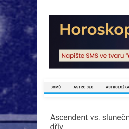
Skip
to
content
DOMŮ
ASTRO SEX
ASTROLOŽKA
Ascendent vs. sluneční
dřív