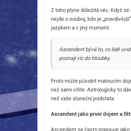
Z toho plyne důležitá věc. Když se
nejde o souboj, kdo je „pravdivější
jazykem a v jiný moment.
Ascendent bývá to, co lidé uvidí
poznají víc do hloubky.
Proto může působit matoucím dojme
než sami cítíte. Astrologicky to d
než vaše sluneční podstata.
Ascendent jako první dojem a filt
Ascendent se často popisuje jako „