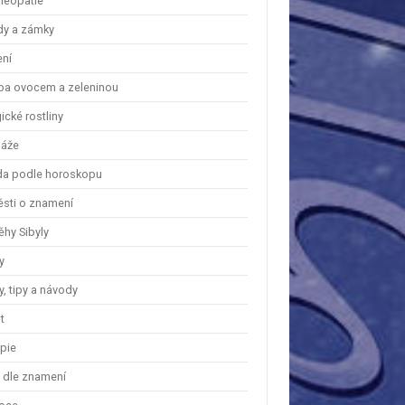
eopatie
dy a zámky
ení
ba ovocem a zeleninou
cké rostliny
áže
a podle horoskopu
ěsti o znamení
ěhy Sibyly
y
, tipy a návody
t
apie
y dle znamení