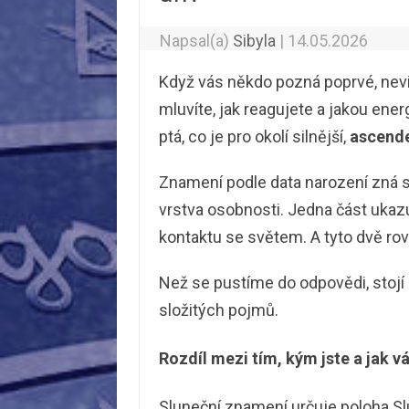
Napsal(a)
Sibyla
|
14.05.2026
Když vás někdo pozná poprvé, nevi
mluvíte, jak reagujete a jakou energi
ptá, co je pro okolí silnější,
ascend
Znamení podle data narození zná sk
vrstva osobnosti. Jedna část ukazuj
kontaktu se světem. A tyto dvě rov
Než se pustíme do odpovědi, stojí 
složitých pojmů.
Rozdíl mezi tím, kým jste a jak vá
Sluneční znamení určuje poloha Slu