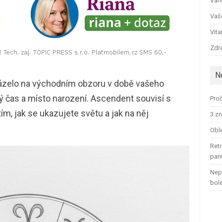
Ván
Vaš
Vit
Zdra
N
ázelo na východním obzoru v době vašeho
ý čas a místo narození. Ascendent souvisí s
Proč
m, jak se ukazujete světu a jak na něj
3 zn
Oble
Retr
pan
Nep
bol