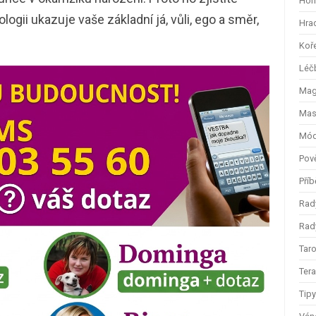
Hom
logii ukazuje vaše základní já, vůli, ego a směr,
Hra
Koř
Léč
Magi
Mas
Mód
Pov
Příb
Rad
Rady
Taro
Ter
Tip