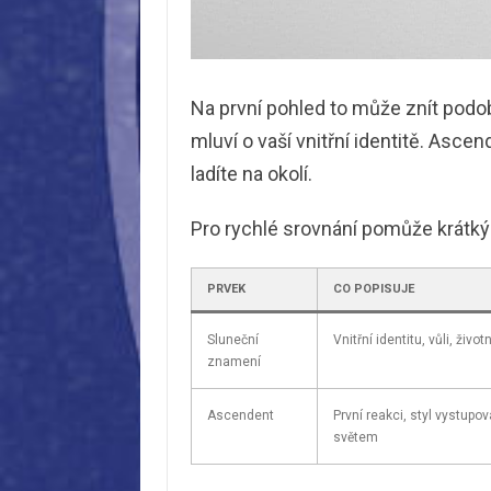
Na první pohled to může znít podob
mluví o vaší vnitřní identitě. Ascen
ladíte na okolí.
Pro rychlé srovnání pomůže krátký
PRVEK
CO POPISUJE
Sluneční
Vnitřní identitu, vůli, život
znamení
Ascendent
První reakci, styl vystupov
světem