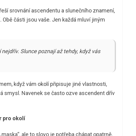
 řeší srovnání ascendentu a slunečního znamení,
“. Obě části jsou vaše. Jen každá mluví jiným
 nejdřív. Slunce poznají až tehdy, když vás
m, když vám okolí připisuje jiné vlastnosti,
ává smysl. Navenek se často ozve ascendent dřív
r pro okolí
maska“, ale to slovo je potřeba chápat opatrně.