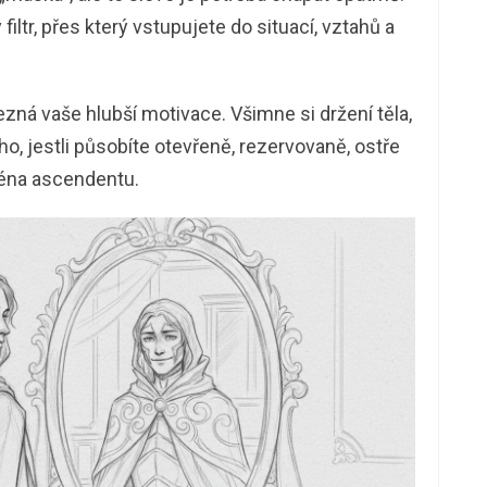
filtr, přes který vstupujete do situací, vztahů a
zná vaše hlubší motivace. Všimne si držení těla,
o, jestli působíte otevřeně, rezervovaně, ostře
ména ascendentu.