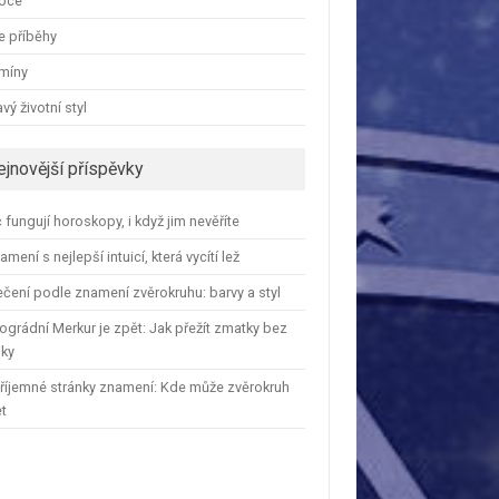
oce
e příběhy
amíny
vý životní styl
ejnovější příspěvky
 fungují horoskopy, i když jim nevěříte
amení s nejlepší intuicí, která vycítí lež
čení podle znamení zvěrokruhu: barvy a styl
ográdní Merkur je zpět: Jak přežít zmatky bez
iky
říjemné stránky znamení: Kde může zvěrokruh
et