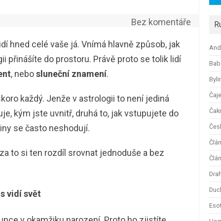
Bez komentáře
R
dí hned celé vaše já. Vnímá hlavně způsob, jak
And
i přinášíte do prostoru. Právě proto se tolik lidí
Bab
ent
, nebo
sluneční znamení
.
Byli
Čaj
oro každý. Jenže v astrologii to není jediná
Čak
e, kým jste uvnitř, druhá to, jak vstupujete do
iny se často neshodují.
Česk
Člá
za to si ten rozdíl srovnat jednoduše a bez
Člán
Dra
Duc
s vidí svět
Esot
nce v okamžiku narození. Proto ho zjistíte