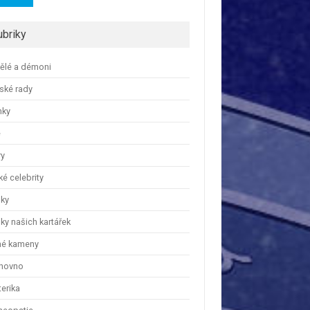
ubriky
ělé a démoni
ské rady
nky
e
ry
é celebrity
nky
ky našich kartářek
hé kameny
hovno
erika