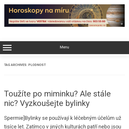
Skip
to
content
Menu
TAG ARCHIVES:
PLODNOST
Toužíte po miminku? Ale stále
nic? Vyzkoušejte bylinky
Spermie]Bylinky se používají k léčebným účelům už
tisíce let. Zatímco v jiných kulturách patří nebo jsou