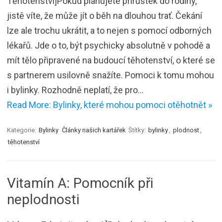
Těhotenství]Pokud plánujete přírůstek do rodiny,
jistě víte, že může jít o běh na dlouhou trať. Čekání
lze ale trochu ukrátit, a to nejen s pomocí odborných
lékařů. Jde o to, být psychicky absolutně v pohodě a
mít tělo připravené na budoucí těhotenství, o které se
s partnerem usilovně snažíte. Pomoci k tomu mohou
i bylinky. Rozhodně neplatí, že pro…
Read More: Bylinky, které mohou pomoci otěhotnět »
Kategorie:
Bylinky
Články našich kartářek
Štítky:
bylinky
,
plodnost
,
těhotenství
Vitamín A: Pomocník při
neplodnosti