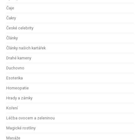
Čaje
Čakry
České celebrity
Články
Články našich kartářek
Drahé kameny
Duchovno
Esoterika
Homeopatie
Hrady a zámky
Koření
Léčba ovocem a zeleninou
Magické rostliny
Masáže