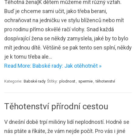
Těhotná žena]K dětem můžeme mít různý vztah.
Buď je chceme sami učit, jako třeba berani,
ochraňovat na jedničku ve stylu blíženců nebo mít
pro rodinu přímo skvělé račí vlohy. Snad každá
dospívající žena se někdy zamyslela, jaké by to bylo
mít jednou dítě. Většině se pak tento sen splní, někdy
je k tomu třeba ale…
Read More: Babské rady: Jak otěhotnět »
Kategorie:
Babské rady
Štítky:
plodnost
,
spermie
,
těhotenství
Těhotenství přírodní cestou
V dnešní době trpí milióny lidí neplodností. Hodně se
nás ptáte a říkáte, že vám nejde počít. Pro vás i jiné