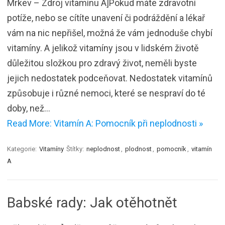
Mrkev – Zdroj vitamínu A]Pokud máte zdravotní
potíže, nebo se cítíte unavení či podráždění a lékař
vám na nic nepřišel, možná že vám jednoduše chybí
vitamíny. A jelikož vitamíny jsou v lidském životě
důležitou složkou pro zdravý život, neměli byste
jejich nedostatek podceňovat. Nedostatek vitamínů
způsobuje i různé nemoci, které se nespraví do té
doby, než…
Read More: Vitamín A: Pomocník při neplodnosti »
Kategorie:
Vitamíny
Štítky:
neplodnost
,
plodnost
,
pomocník
,
vitamín
A
Babské rady: Jak otěhotnět