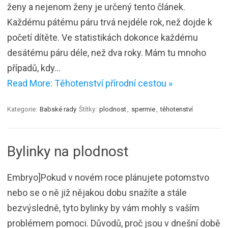
ženy a nejenom ženy je určený tento článek.
Každému pátému páru trvá nejdéle rok, než dojde k
početí dítěte. Ve statistikách dokonce každému
desátému páru déle, než dva roky. Mám tu mnoho
případů, kdy…
Read More: Těhotenství přírodní cestou »
Kategorie:
Babské rady
Štítky:
plodnost
,
spermie
,
těhotenství
Bylinky na plodnost
Embryo]Pokud v novém roce plánujete potomstvo
nebo se o ně již nějakou dobu snažíte a stále
bezvýsledně, tyto bylinky by vám mohly s vaším
problémem pomoci. Důvodů, proč jsou v dnešní době