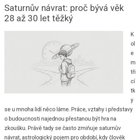
Saturnův návrat: proč bývá věk
28 až 30 let těžký
K
ol
e
m
tři
cí
tk
y
se u mnoha lidí něco láme. Práce, vztahy i představy
o budoucnosti najednou přestanou být hra na
zkoušku. Právě tady se často zmiňuje saturnův
návrat, astrologický pojem pro období, kdy člověk