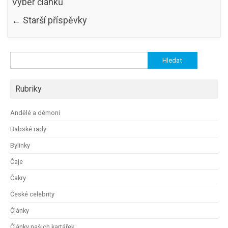
Výběr článků
←
Starší příspěvky
Vyhledávání
Rubriky
Andělé a démoni
Babské rady
Bylinky
Čaje
Čakry
České celebrity
Články
Články našich kartářek