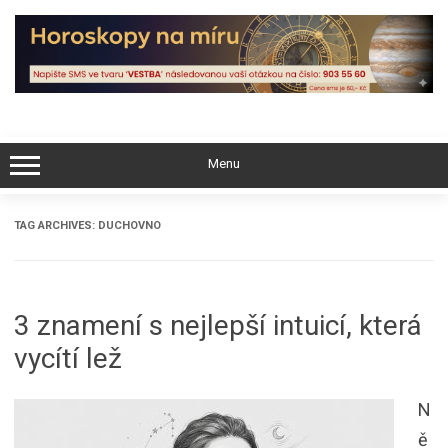
Skip
to
content
Menu
TAG ARCHIVES:
DUCHOVNO
3 znamení s nejlepší intuicí, která
vycítí lež
N
ě