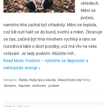
ohledech.
Mění se
počasí,
namísto léta začíná být chladněji. Mění se teplota,
což lidi nutí halit se do bund, svetrů a mikin. Zkracuje
se čas, začíná být tma mnohem rychleji a ráno se
rozednívá také o dost později, což má vliv na vaše
vstávání. Je tady podzim. Můžete mít…
Read More: Podzim – vyhněte se depresím a
načerpejte energii »
Kategorie:
Články
Rady, tipy a návody
Zdravý životní styl
Štítky:
chmurno
,
deprese
,
duchovno
,
podzim