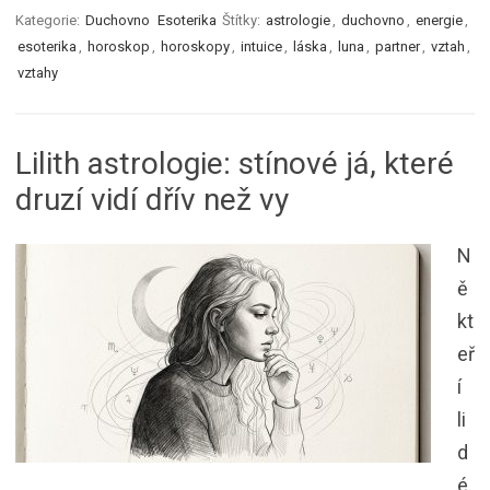
Kategorie:
Duchovno
Esoterika
Štítky:
astrologie
,
duchovno
,
energie
,
esoterika
,
horoskop
,
horoskopy
,
intuice
,
láska
,
luna
,
partner
,
vztah
,
vztahy
Lilith astrologie: stínové já, které
druzí vidí dřív než vy
N
ě
kt
eř
í
li
d
é