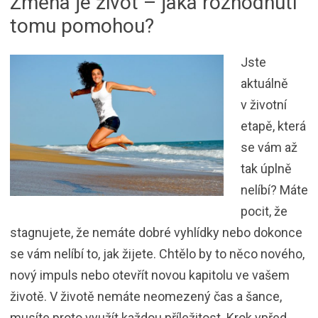
Změna je život – jaká rozhodnutí
tomu pomohou?
Jste
aktuálně
v životní
etapě, která
se vám až
tak úplně
nelíbí? Máte
pocit, že
stagnujete, že nemáte dobré vyhlídky nebo dokonce
se vám nelíbí to, jak žijete. Chtělo by to něco nového,
nový impuls nebo otevřít novou kapitolu ve vašem
životě. V životě nemáte neomezený čas a šance,
musíte proto využít každou příležitost. Krok vpřed