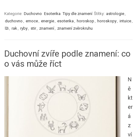
Kategorie:
Duchovno
Esoterika
Tipy dle znamení
Štítky:
astrologie
,
duchovno
,
emoce
,
energie
,
esoterika
,
horoskop
,
horoskopy
,
intuice
,
lži
,
rak
,
ryby
,
stir
,
znamení
,
znamení zvěrokruhu
Duchovní zvíře podle znamení: co
o vás může říct
N
ě
kt
er
á
z
ví