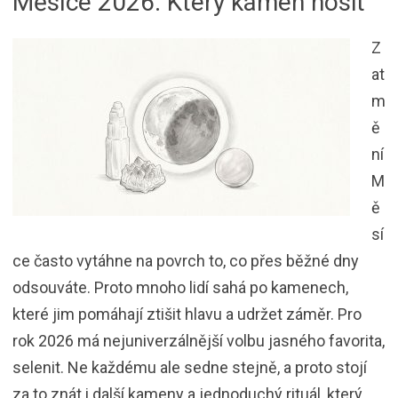
Měsíce 2026: Který kámen nosit
Z
at
m
ě
ní
M
ě
sí
ce často vytáhne na povrch to, co přes běžné dny
odsouváte. Proto mnoho lidí sahá po kamenech,
které jim pomáhají ztišit hlavu a udržet záměr. Pro
rok 2026 má nejuniverzálnější volbu jasného favorita,
selenit. Ne každému ale sedne stejně, a proto stojí
za to znát i další kameny a jednoduchý rituál, který