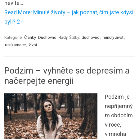
nevíte…
Read More: Minulé životy – jak poznat, čím jste kdysi
byli? 2 »
Kategorie:
Články
Duchovno
Rady
Štítky:
duchovno
,
minulý život
,
reinkarnace
,
život
Podzim – vyhněte se depresím a
načerpejte energii
Podzim je
nepříjemný
m obdobím
v roce,
v mnoha