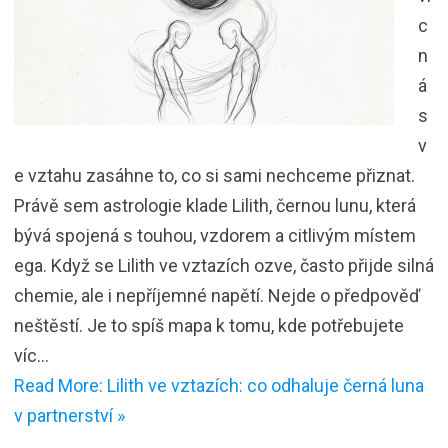
c
n
á
s
v
e vztahu zasáhne to, co si sami nechceme přiznat.
Právě sem astrologie klade Lilith, černou lunu, která
bývá spojená s touhou, vzdorem a citlivým místem
ega. Když se Lilith ve vztazích ozve, často přijde silná
chemie, ale i nepříjemné napětí. Nejde o předpověď
neštěstí. Je to spíš mapa k tomu, kde potřebujete
víc…
Read More: Lilith ve vztazích: co odhaluje černá luna
v partnerství »