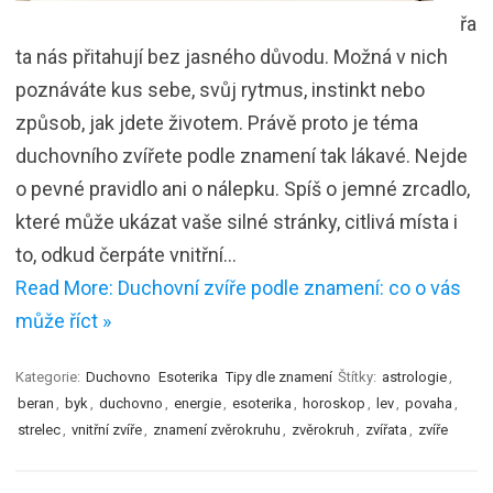
řa
ta nás přitahují bez jasného důvodu. Možná v nich
poznáváte kus sebe, svůj rytmus, instinkt nebo
způsob, jak jdete životem. Právě proto je téma
duchovního zvířete podle znamení tak lákavé. Nejde
o pevné pravidlo ani o nálepku. Spíš o jemné zrcadlo,
které může ukázat vaše silné stránky, citlivá místa i
to, odkud čerpáte vnitřní…
Read More: Duchovní zvíře podle znamení: co o vás
může říct »
Kategorie:
Duchovno
Esoterika
Tipy dle znamení
Štítky:
astrologie
,
beran
,
byk
,
duchovno
,
energie
,
esoterika
,
horoskop
,
lev
,
povaha
,
strelec
,
vnitřní zvíře
,
znamení zvěrokruhu
,
zvěrokruh
,
zvířata
,
zvíře