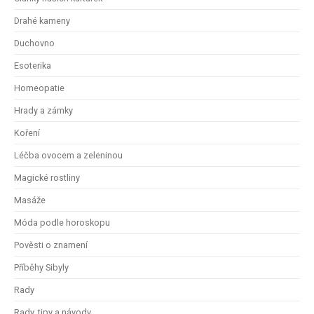
Drahé kameny
Duchovno
Esoterika
Homeopatie
Hrady a zámky
Koření
Léčba ovocem a zeleninou
Magické rostliny
Masáže
Móda podle horoskopu
Pověsti o znamení
Příběhy Sibyly
Rady
Rady, tipy a návody