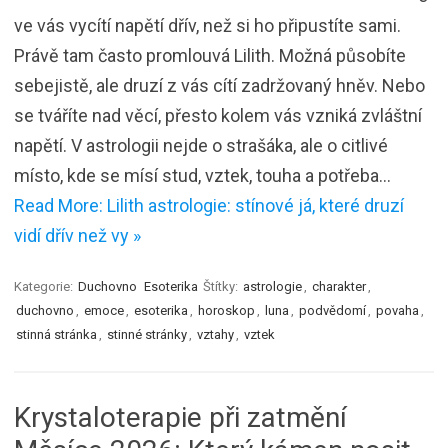
ve vás vycítí napětí dřív, než si ho připustíte sami.
Právě tam často promlouvá Lilith. Možná působíte
sebejistě, ale druzí z vás cítí zadržovaný hněv. Nebo
se tváříte nad věcí, přesto kolem vás vzniká zvláštní
napětí. V astrologii nejde o strašáka, ale o citlivé
místo, kde se mísí stud, vztek, touha a potřeba…
Read More: Lilith astrologie: stínové já, které druzí
vidí dřív než vy »
Kategorie:
Duchovno
Esoterika
Štítky:
astrologie
,
charakter
,
duchovno
,
emoce
,
esoterika
,
horoskop
,
luna
,
podvědomí
,
povaha
,
stinná stránka
,
stinné stránky
,
vztahy
,
vztek
Krystaloterapie při zatmění