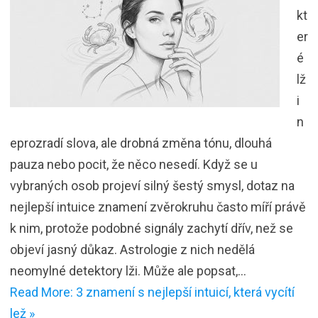
kt
er
é
lž
i
n
eprozradí slova, ale drobná změna tónu, dlouhá
pauza nebo pocit, že něco nesedí. Když se u
vybraných osob projeví silný šestý smysl, dotaz na
nejlepší intuice znamení zvěrokruhu často míří právě
k nim, protože podobné signály zachytí dřív, než se
objeví jasný důkaz. Astrologie z nich nedělá
neomylné detektory lži. Může ale popsat,…
Read More: 3 znamení s nejlepší intuicí, která vycítí
lež »