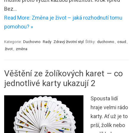
Bez…
Read More: Změna je život – jaká rozhodnutí tomu
pomohou? »
Kategorie:
Duchovno
Rady
Zdravý životní styl
Štítky:
duchovno
,
osud
,
život
,
změna
Věštění ze žolíkových karet – co
jednotlivé karty ukazují 2
Spousta lidí
hraje velmi rádo
karty. Ať už je to
prší, žolík nebo