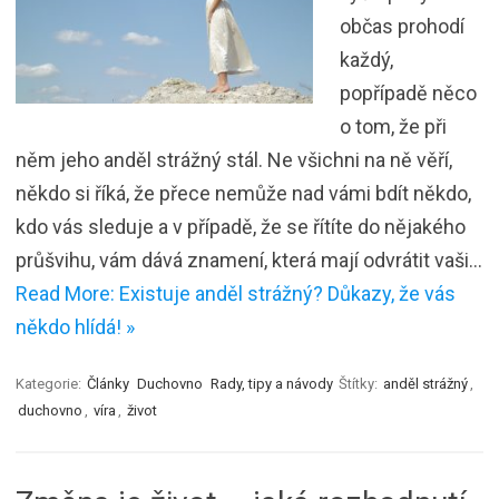
občas prohodí
každý,
popřípadě něco
o tom, že při
něm jeho anděl strážný stál. Ne všichni na ně věří,
někdo si říká, že přece nemůže nad vámi bdít někdo,
kdo vás sleduje a v případě, že se řítíte do nějakého
průšvihu, vám dává znamení, která mají odvrátit vaši…
Read More: Existuje anděl strážný? Důkazy, že vás
někdo hlídá! »
Kategorie:
Články
Duchovno
Rady, tipy a návody
Štítky:
anděl strážný
,
duchovno
,
víra
,
život