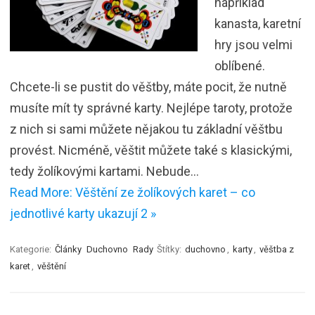
například
kanasta, karetní
hry jsou velmi
oblíbené.
Chcete-li se pustit do věštby, máte pocit, že nutně
musíte mít ty správné karty. Nejlépe taroty, protože
z nich si sami můžete nějakou tu základní věštbu
provést. Nicméně, věštit můžete také s klasickými,
tedy žolíkovými kartami. Nebude…
Read More: Věštění ze žolíkových karet – co
jednotlivé karty ukazují 2 »
Kategorie:
Články
Duchovno
Rady
Štítky:
duchovno
,
karty
,
věštba z
karet
,
věštění