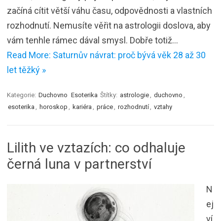
začíná cítit větší váhu času, odpovědnosti a vlastních
rozhodnutí. Nemusíte věřit na astrologii doslova, aby
vám tenhle rámec dával smysl. Dobře totiž…
Read More: Saturnův návrat: proč bývá věk 28 až 30
let těžký »
Kategorie:
Duchovno
Esoterika
Štítky:
astrologie
,
duchovno
,
esoterika
,
horoskop
,
kariéra
,
práce
,
rozhodnutí
,
vztahy
Lilith ve vztazích: co odhaluje
černá luna v partnerství
N
ej
ví