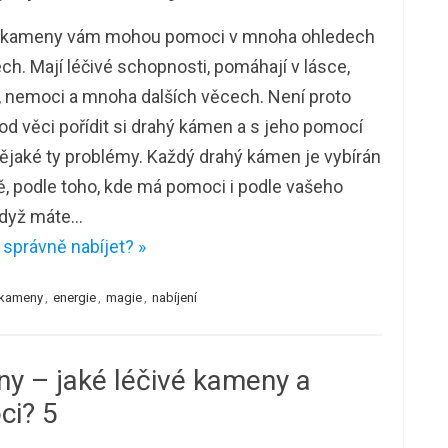
 kameny vám mohou pomoci v mnoha ohledech
ch. Mají léčivé schopnosti, pomáhají v lásce,
, nemoci a mnoha dalších věcech. Není proto
od věci pořídit si drahý kámen a s jeho pomocí
nějaké ty problémy. Každý drahý kámen je vybírán
ě, podle toho, kde má pomoci i podle vašeho
Když máte…
 správně nabíjet? »
 kameny
,
energie
,
magie
,
nabíjení
y – jaké léčivé kameny a
ci? 5