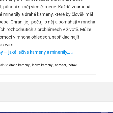
it, působí na něj více či méně. Každé znamená
 minerály a drahé kameny, které by člověk měl
sebe. Chrání jej, pečují o něj a pomáhají v mnoha
ích rozhodnutích a problémech v životě. Může
moci v mnoha ohledech, například najít
moc vám…
 – jaké léčivé kameny a minerály… »
Štítky:
drahé kameny
,
léčivé kameny
,
nemoci
,
zdraví