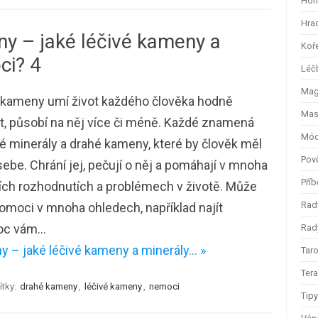
Hom
Hra
y – jaké léčivé kameny a
Koř
ci? 4
Léč
Magi
 kameny umí život každého člověka hodně
Mas
it, působí na něj více či méně. Každé znamená
Mód
 minerály a drahé kameny, které by člověk měl
Pov
sebe. Chrání jej, pečují o něj a pomáhají v mnoha
Příb
ích rozhodnutích a problémech v životě. Může
Rad
moci v mnoha ohledech, například najít
moc vám…
Rady
 – jaké léčivé kameny a minerály… »
Taro
Ter
ítky:
drahé kameny
,
léčivé kameny
,
nemoci
Tip