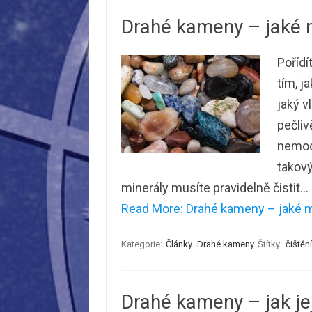
Drahé kameny – jaké m
Pořídí
tím, j
jaký v
pečliv
nemoci
takov
minerály musíte pravidelně čistit…
Read More: Drahé kameny – jaké me
Kategorie:
Články
Drahé kameny
Štítky:
čištění
Drahé kameny – jak je