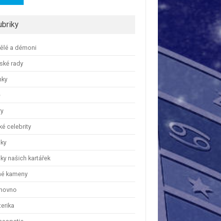
ubriky
ělé a démoni
ské rady
nky
e
ry
é celebrity
nky
ky našich kartářek
hé kameny
hovno
erika