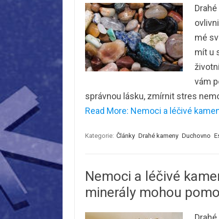
Drahé
ovlivn
mé své
mít u 
životn
vám po
správnou lásku, zmírnit stres ne
Read More: Nemoci a léčivé kameny
Kategorie:
Články
Drahé kameny
Duchovno
E
Nemoci a léčivé kamen
minerály mohou pomo
Drahé