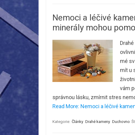
Nemoci a léčivé kamen
minerály mohou pomo
Drahé
ovlivn
mé své
mít u 
životn
vám po
správnou lásku, zmírnit stres ne
Read More: Nemoci a léčivé kameny
Kategorie:
Články
Drahé kameny
Duchovno
Št