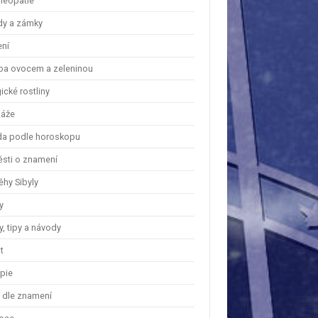
eopatie
dy a zámky
ení
ba ovocem a zeleninou
cké rostliny
áže
a podle horoskopu
ěsti o znamení
ěhy Sibyly
y
, tipy a návody
t
apie
y dle znamení