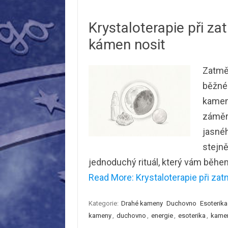
Krystaloterapie při z
kámen nosit
Zatměn
běžné 
kamene
záměr.
jasnéh
stejně
jednoduchý rituál, který vám běh
Read More: Krystaloterapie při za
Kategorie:
Drahé kameny
Duchovno
Esoterika
kameny
,
duchovno
,
energie
,
esoterika
,
kame