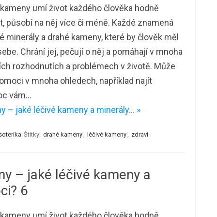
 kameny umí život každého člověka hodně
it, působí na něj více či méně. Každé znamená
 minerály a drahé kameny, které by člověk měl
sebe. Chrání jej, pečují o něj a pomáhají v mnoha
ích rozhodnutích a problémech v životě. Může
moci v mnoha ohledech, například najít
moc vám…
 – jaké léčivé kameny a minerály… »
soterika
Štítky:
drahé kameny
,
léčivé kameny
,
zdraví
y – jaké léčivé kameny a
ci? 6
 kameny umí život každého člověka hodně