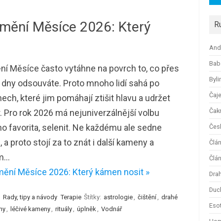
atmění Měsíce 2026: Který
R
And
Bab
í Měsíce často vytáhne na povrch to, co přes
Byli
dny odsouváte. Proto mnoho lidí sahá po
Čaj
ch, které jim pomáhají ztišit hlavu a udržet
Čak
 Pro rok 2026 má nejuniverzálnější volbu
o favorita, selenit. Ne každému ale sedne
Česk
, a proto stojí za to znát i další kameny a
Člá
em…
Člán
tmění Měsíce 2026: Který kámen nosit »
Dra
Duc
Rady, tipy a návody
Terapie
Štítky:
astrologie
,
čištění
,
drahé
Esot
ny
,
léčivé kameny
,
rituály
,
úplněk
,
Vodnář