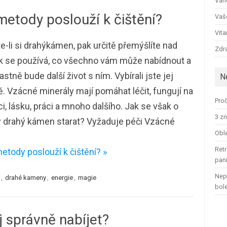
Ván
etody poslouží k čištění?
Vaš
Vit
te-li si drahýkámen, pak určitě přemýšlíte nad
Zdra
ak se používá, co všechno vám může nabídnout a
lastně bude další život s ním. Vybírali jste jej
N
ě. Vzácné minerály mají pomáhat léčit, fungují na
Proč
, lásku, práci a mnoho dalšího. Jak se však o
3 zn
ý drahý kámen starat? Vyžaduje péči Vzácné
Oble
Retr
tody poslouží k čištění? »
pan
Nep
,
drahé kameny
,
energie
,
magie
bol
j správně nabíjet?