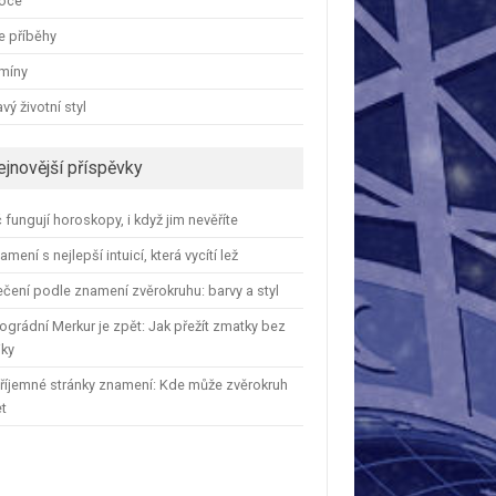
oce
e příběhy
amíny
vý životní styl
ejnovější příspěvky
 fungují horoskopy, i když jim nevěříte
amení s nejlepší intuicí, která vycítí lež
čení podle znamení zvěrokruhu: barvy a styl
ográdní Merkur je zpět: Jak přežít zmatky bez
iky
říjemné stránky znamení: Kde může zvěrokruh
et