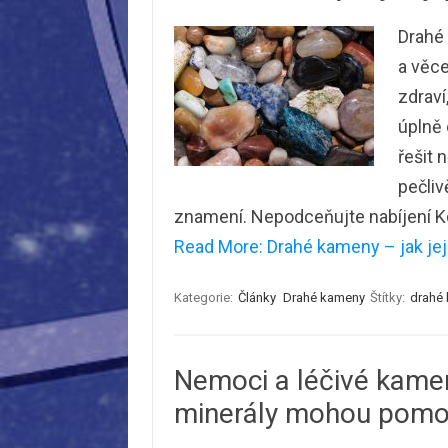
Drahé
a věce
zdraví
úplně 
řešit 
pečliv
znamení. Nepodceňujte nabíjení 
Read More: Drahé kameny – jak jej
Kategorie:
Články
Drahé kameny
Štítky:
drahé
Nemoci a léčivé kamen
minerály mohou pomo