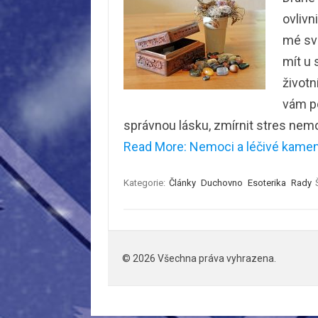
ovlivn
mé své
mít u 
životn
vám po
správnou lásku, zmírnit stres ne
Read More: Nemoci a léčivé kameny
Kategorie:
Články
Duchovno
Esoterika
Rady
© 2026 Všechna práva vyhrazena.