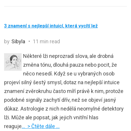
3 znamení s nejlepší intuicí, která vycítí lež
by
Sibyla
11 min read
Některé lži neprozradí slova, ale drobná
změna tónu, dlouhá pauza nebo pocit, že
něco nesedí. Když se u vybraných osob
projeví silný šestý smysl, dotaz na nejlepší intuice
znamení zvěrokruhu často míří právě k nim, protože
podobné signály zachytí dřív, než se objeví jasný
důkaz. Astrologie z nich nedělá neomylné detektory
lži. Může ale popsat, jak jejich vnitřní hlas
reaguje
… > Čtěte dále …