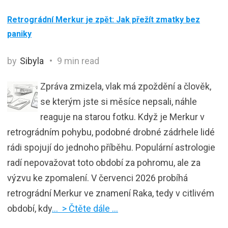
Retrográdní Merkur je zpět: Jak přežít zmatky bez
paniky
by
Sibyla
9 min read
Zpráva zmizela, vlak má zpoždění a člověk,
se kterým jste si měsíce nepsali, náhle
reaguje na starou fotku. Když je Merkur v
retrográdním pohybu, podobné drobné zádrhele lidé
rádi spojují do jednoho příběhu. Populární astrologie
radí nepovažovat toto období za pohromu, ale za
výzvu ke zpomalení. V červenci 2026 probíhá
retrográdní Merkur ve znamení Raka, tedy v citlivém
období, kdy
… > Čtěte dále …