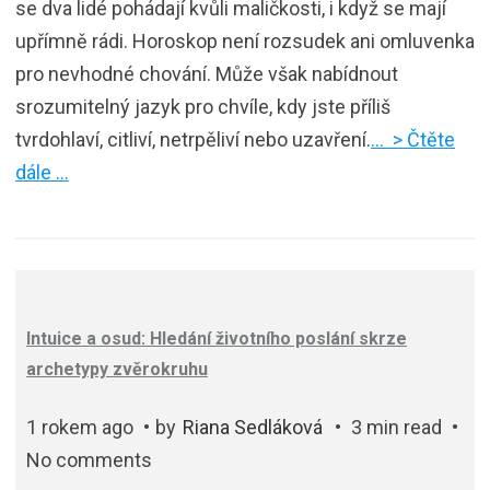
se dva lidé pohádají kvůli maličkosti, i když se mají
upřímně rádi. Horoskop není rozsudek ani omluvenka
pro nevhodné chování. Může však nabídnout
srozumitelný jazyk pro chvíle, kdy jste příliš
tvrdohlaví, citliví, netrpěliví nebo uzavření.
… > Čtěte
dále …
Intuice a osud: Hledání životního poslání skrze
archetypy zvěrokruhu
1 rokem ago
by
Riana Sedláková
3 min read
No comments