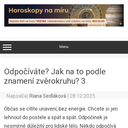
Skip
to
content
Menu
Odpočíváte? Jak na to podle
znamení zvěrokruhu? 3
Napsal(a)
Riana Sedláková
|
28.12.2025
Občas se cítíte unavení, bez energie. Chcete si jen
lehnout do postele a spát a spát. Odpočinek je
nesmírně důležitý pro lidské tělo. Někdo odpočívá