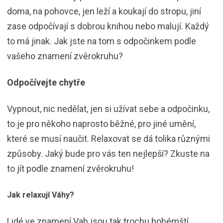
doma, na pohovce, jen leží a koukají do stropu, jiní
zase odpočívají s dobrou knihou nebo malují. Každý
to má jinak. Jak jste na tom s odpočinkem podle
vašeho znamení zvěrokruhu?
Odpočívejte chytře
Vypnout, nic nedělat, jen si užívat sebe a odpočinku,
to je pro někoho naprosto běžné, pro jiné umění,
které se musí naučit. Relaxovat se dá tolika různými
způsoby. Jaký bude pro vás ten nejlepší? Zkuste na
to jít podle znamení zvěrokruhu!
Jak relaxují Váhy?
Lidé ve znamení Vah jsou tak trochu bohémští,