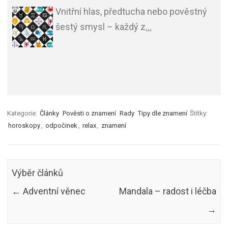
Vnitřní hlas, předtucha nebo pověstný
šestý smysl – každý z
…
Kategorie:
Články
Pověsti o znamení
Rady
Tipy dle znamení
Štítky:
horoskopy
,
odpočinek
,
relax
,
znamení
Výběr článků
←
Adventní věnec
Mandala – radost i léčba
→