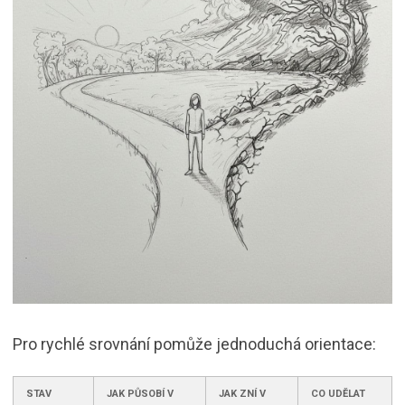
Pro rychlé srovnání pomůže jednoduchá orientace:
STAV
JAK PŮSOBÍ V
JAK ZNÍ V
CO UDĚLAT