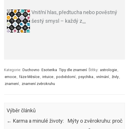
Vnitřní hlas, předtucha nebo pověstný
šestý smysl – každý z
…
Kategorie:
Duchovno
Esoterika
Tipy dle znamení
Štítky:
astrologie
,
emoce
,
fáze Měsíce
,
intuice
,
podvědomí
,
psychika
,
vnímání
,
živly
,
znamení
,
znamení zvěrokruhu
Výběr článků
←
Karma a minulé životy:
Mýty o zvěrokruhu: proč