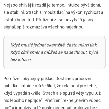
Nejspolehlivější rozdíl je tempo. Intuice bývá tichá,
ale stabilní. Strach a impulz tlačí na výkon, rychlost a
jistotu hned teď. Přetížení zase nevytváří jasný
signál, spíš rozmazává všechno najednou.
Když musíš jednat okamžitě, často mluví tlak.
Když cítíš směr a můžeš se nadechnout, bývá
blíž intuice.
Pomůže i obyčejný příklad. Dostaneš pracovní
nabídku. Intuice může říkat, že role není pro tebe, i
když vypadá skvěle. Strach ale spustí věty typu „už
nic lepšího nepřijde“. Přetížení řekne „nevím vůbec
nic“ a impulzivita tě pošle podepsat smlouvu bez