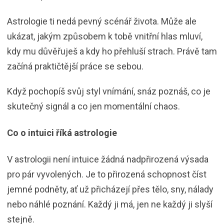
Astrologie ti nedá pevný scénář života. Může ale
ukázat, jakým způsobem k tobě vnitřní hlas mluví,
kdy mu důvěřuješ a kdy ho přehluší strach. Právě tam
začíná praktičtější práce se sebou.
Když pochopíš svůj styl vnímání, snáz poznáš, co je
skutečný signál a co jen momentální chaos.
Co o intuici říká astrologie
V astrologii není intuice žádná nadpřirozená výsada
pro pár vyvolených. Je to přirozená schopnost číst
jemné podněty, ať už přicházejí přes tělo, sny, nálady
nebo náhlé poznání. Každý ji má, jen ne každý ji slyší
stejně.