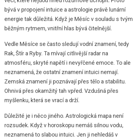
věci, které nejdou hned rozumově uchopit. Proto
bývá v propojení intuice a astrologie právě lunární
energie tak důležitá. Když je Měsíc v souladu s tvým
běžným rytmem, vnitřní hlas bývá čitelnější.
Vedle Měsíce se často sledují vodní znamení, tedy
Rak, Štír a Ryby. Ta mívají citlivější radar na
atmosféru, skryté napětí i nevyřčené emoce. To ale
neznamená, že ostatní znamení intuici nemají.
Zemská znamení ji poznávají přes tělo a stabilitu.
Ohnivá přes okamžitý tah vpřed. Vzdušná přes
myšlenku, která se vrací a drží.
Důležité je i něco jiného. Astrologická mapa není
rozsudek. Když v horoskopu nemáš silnou vodu,
neznamená to slabou intuici. Jen ji nehledáš v