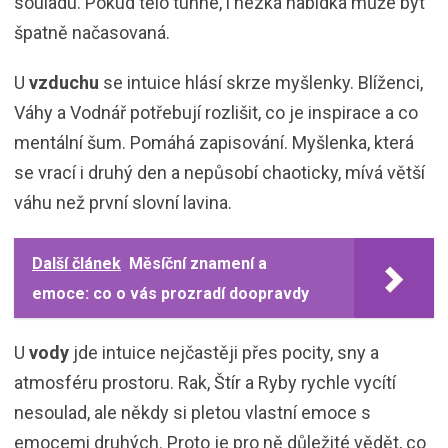
souladu. Pokud tělo tuhne, i hezká nabídka může být
špatně načasovaná.
U
vzduchu
se intuice hlásí skrze myšlenky. Blíženci,
Váhy a Vodnář potřebují rozlišit, co je inspirace a co
mentální šum. Pomáhá zapisování. Myšlenka, která
se vrací i druhý den a nepůsobí chaoticky, mívá větší
váhu než první slovní lavina.
Další článek
Měsíční znamení a
emoce: co o vás prozradí doopravdy
U
vody
jde intuice nejčastěji přes pocity, sny a
atmosféru prostoru. Rak, Štír a Ryby rychle vycítí
nesoulad, ale někdy si pletou vlastní emoce s
emocemi druhých. Proto je pro ně důležité vědět, co