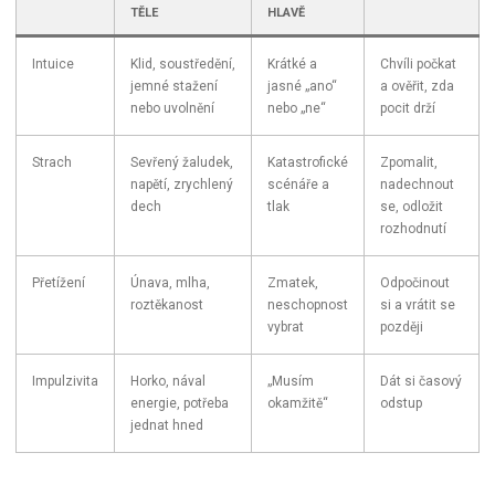
TĚLE
HLAVĚ
Intuice
Klid, soustředění,
Krátké a
Chvíli počkat
jemné stažení
jasné „ano“
a ověřit, zda
nebo uvolnění
nebo „ne“
pocit drží
Strach
Sevřený žaludek,
Katastrofické
Zpomalit,
napětí, zrychlený
scénáře a
nadechnout
dech
tlak
se, odložit
rozhodnutí
Přetížení
Únava, mlha,
Zmatek,
Odpočinout
roztěkanost
neschopnost
si a vrátit se
vybrat
později
Impulzivita
Horko, nával
„Musím
Dát si časový
energie, potřeba
okamžitě“
odstup
jednat hned