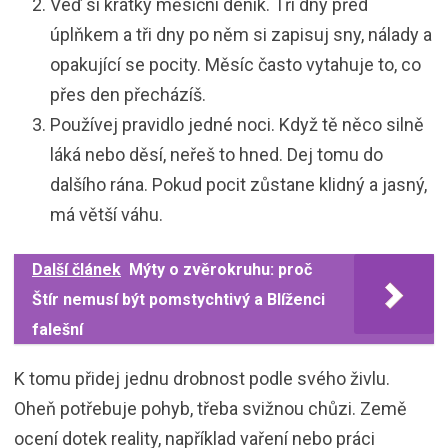
Veď si krátký měsíční deník. Tři dny před
úplňkem a tři dny po něm si zapisuj sny, nálady a
opakující se pocity. Měsíc často vytahuje to, co
přes den přecházíš.
Používej pravidlo jedné noci. Když tě něco silně
láká nebo děsí, neřeš to hned. Dej tomu do
dalšího rána. Pokud pocit zůstane klidný a jasný,
má větší váhu.
Další článek
Mýty o zvěrokruhu: proč
Štír nemusí být pomstychtivý a Blíženci
falešní
K tomu přidej jednu drobnost podle svého živlu.
Oheň potřebuje pohyb, třeba svižnou chůzi. Země
ocení dotek reality, například vaření nebo práci