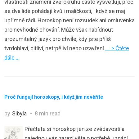
vlastnosti znamení zvěrokruhu často vysvětlují, proč
se dva lidé pohádají kvůli maličkosti, i když se mají
upřímně rádi. Horoskop není rozsudek ani omluvenka
pro nevhodné chování. Může však nabídnout
srozumitelný jazyk pro chvíle, kdy jste příliš
tvrdohlaví, citliví, netrpěliví nebo uzavření.
… > Čtěte
dále …
Proč fungují horoskopy, i když jim nevěříte
by
Sibyla
8 min read
Přečtete si horoskop jen ze zvědavosti a
najednou vás zarazí věta o potřebě uznání,