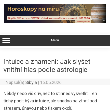
Skip
to
content
Menu
Intuice a znamení: Jak slyšet
vnitřní hlas podle astrologie
Napsal(a)
Sibyla
|
16.05.2026
Někdy něco víš dřív, než to stihneš vysvětlit. Ten
tichý pocit bývá
intuice
, ale snadno se ztratí pod
stresem, únavou nebo tlakem okolí.