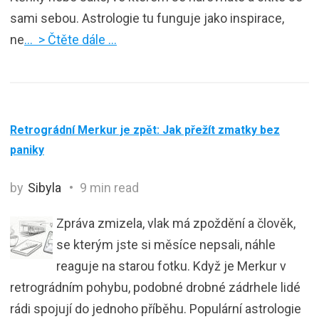
sami sebou. Astrologie tu funguje jako inspirace,
ne
… > Čtěte dále …
Retrográdní Merkur je zpět: Jak přežít zmatky bez
paniky
by
Sibyla
9 min read
Zpráva zmizela, vlak má zpoždění a člověk,
se kterým jste si měsíce nepsali, náhle
reaguje na starou fotku. Když je Merkur v
retrográdním pohybu, podobné drobné zádrhele lidé
rádi spojují do jednoho příběhu. Populární astrologie