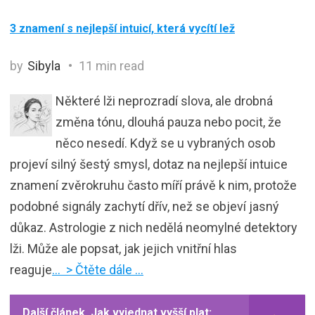
3 znamení s nejlepší intuicí, která vycítí lež
by
Sibyla
11 min read
Některé lži neprozradí slova, ale drobná
změna tónu, dlouhá pauza nebo pocit, že
něco nesedí. Když se u vybraných osob
projeví silný šestý smysl, dotaz na nejlepší intuice
znamení zvěrokruhu často míří právě k nim, protože
podobné signály zachytí dřív, než se objeví jasný
důkaz. Astrologie z nich nedělá neomylné detektory
lži. Může ale popsat, jak jejich vnitřní hlas
reaguje
… > Čtěte dále …
Další článek
Jak vyjednat vyšší plat: