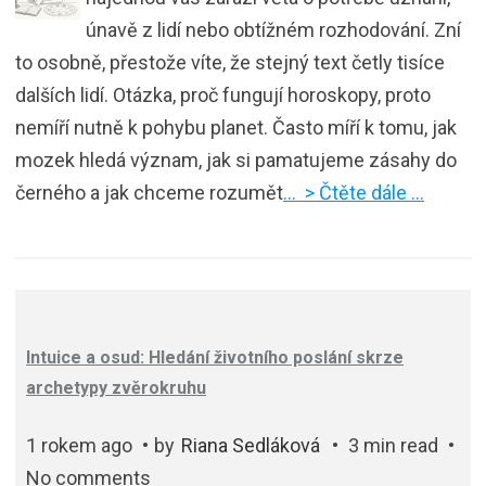
únavě z lidí nebo obtížném rozhodování. Zní
to osobně, přestože víte, že stejný text četly tisíce
dalších lidí. Otázka, proč fungují horoskopy, proto
nemíří nutně k pohybu planet. Často míří k tomu, jak
mozek hledá význam, jak si pamatujeme zásahy do
černého a jak chceme rozumět
… > Čtěte dále …
Intuice a osud: Hledání životního poslání skrze
archetypy zvěrokruhu
1 rokem ago
by
Riana Sedláková
3 min read
No comments