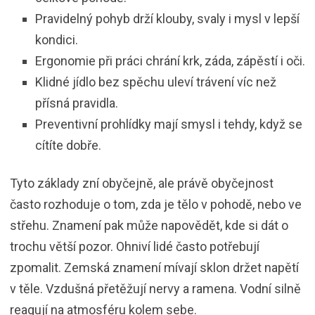
Pravidelný pohyb drží klouby, svaly i mysl v lepší
kondici.
Ergonomie při práci chrání krk, záda, zápěstí i oči.
Klidné jídlo bez spěchu uleví trávení víc než
přísná pravidla.
Preventivní prohlídky mají smysl i tehdy, když se
cítíte dobře.
Tyto základy zní obyčejně, ale právě obyčejnost
často rozhoduje o tom, zda je tělo v pohodě, nebo ve
střehu. Znamení pak může napovědět, kde si dát o
trochu větší pozor. Ohniví lidé často potřebují
zpomalit. Zemská znamení mívají sklon držet napětí
v těle. Vzdušná přetěžují nervy a ramena. Vodní silně
reagují na atmosféru kolem sebe.