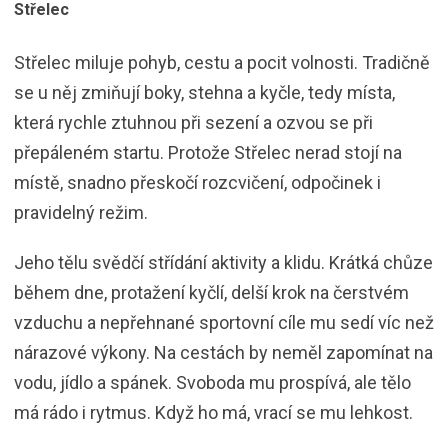
Střelec
Střelec miluje pohyb, cestu a pocit volnosti. Tradičně
se u něj zmiňují boky, stehna a kyčle, tedy místa,
která rychle ztuhnou při sezení a ozvou se při
přepáleném startu. Protože Střelec nerad stojí na
místě, snadno přeskočí rozcvičení, odpočinek i
pravidelný režim.
Jeho tělu svědčí střídání aktivity a klidu. Krátká chůze
během dne, protažení kyčlí, delší krok na čerstvém
vzduchu a nepřehnané sportovní cíle mu sedí víc než
nárazové výkony. Na cestách by neměl zapomínat na
vodu, jídlo a spánek. Svoboda mu prospívá, ale tělo
má rádo i rytmus. Když ho má, vrací se mu lehkost.