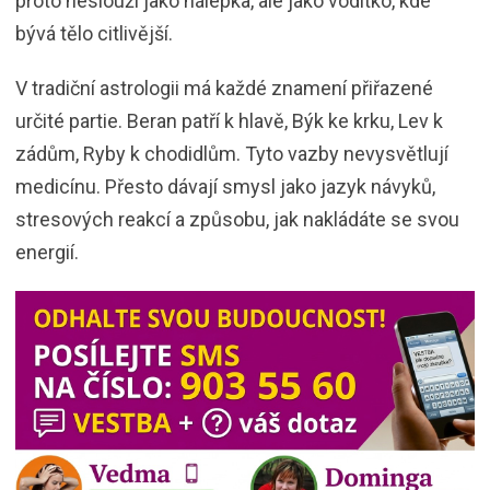
proto neslouží jako nálepka, ale jako vodítko, kde
bývá tělo citlivější.
V tradiční astrologii má každé znamení přiřazené
určité partie. Beran patří k hlavě, Býk ke krku, Lev k
zádům, Ryby k chodidlům. Tyto vazby nevysvětlují
medicínu. Přesto dávají smysl jako jazyk návyků,
stresových reakcí a způsobu, jak nakládáte se svou
energií.