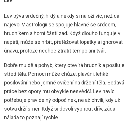
Lev
Lev bývá srdečný, hrdý a někdy si naloží víc, než dá
najevo. V astrologii se spojuje hlavně se srdcem,
hrudníkem a horní částí zad. Když dlouho funguje v
napětí, může se hrbit, přetěžovat lopatky a ignorovat
únavu, protože nechce ztratit tempo ani tvář.
Dobře mu dělá pohyb, který otevírá hrudník a posiluje
střed těla. Pomoci může chůze, plavání, lehké
posilování nebo jemné cvičení na držení těla. Sedavá
práce bez opory mu obvykle nesvědčí. Lev navíc
potřebuje pravidelný odpočinek, ne až chvíli, kdy už
sotva drží směr. Když si dovolí vypnout dřív, záda i
nálada to poznají rychle.