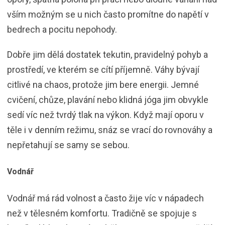
vším možným se u nich často promítne do napětí v
bedrech a pocitu nepohody.
Dobře jim dělá dostatek tekutin, pravidelný pohyb a
prostředí, ve kterém se cítí příjemně. Váhy bývají
citlivé na chaos, protože jim bere energii. Jemné
cvičení, chůze, plavání nebo klidná jóga jim obvykle
sedí víc než tvrdý tlak na výkon. Když mají oporu v
těle i v denním režimu, snáz se vrací do rovnováhy a
nepřetahují se samy se sebou.
Vodnář
Vodnář má rád volnost a často žije víc v nápadech
než v tělesném komfortu. Tradičně se spojuje s