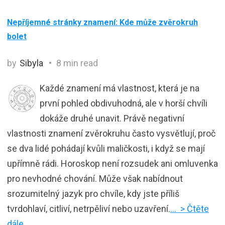
Nepříjemné stránky znamení: Kde může zvěrokruh
bolet
by
Sibyla
8 min read
Každé znamení má vlastnost, která je na
první pohled obdivuhodná, ale v horší chvíli
dokáže druhé unavit. Právě negativní
vlastnosti znamení zvěrokruhu často vysvětlují, proč
se dva lidé pohádají kvůli maličkosti, i když se mají
upřímně rádi. Horoskop není rozsudek ani omluvenka
pro nevhodné chování. Může však nabídnout
srozumitelný jazyk pro chvíle, kdy jste příliš
tvrdohlaví, citliví, netrpěliví nebo uzavření.
… > Čtěte
dále …