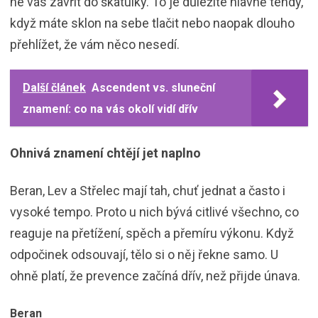
ne vás zavřít do škatulky. To je důležité hlavně tehdy,
když máte sklon na sebe tlačit nebo naopak dlouho
přehlížet, že vám něco nesedí.
Další článek
Ascendent vs. sluneční
znamení: co na vás okolí vidí dřív
Ohnivá znamení chtějí jet naplno
Beran, Lev a Střelec mají tah, chuť jednat a často i
vysoké tempo. Proto u nich bývá citlivé všechno, co
reaguje na přetížení, spěch a přemíru výkonu. Když
odpočinek odsouvají, tělo si o něj řekne samo. U
ohně platí, že prevence začíná dřív, než přijde únava.
Beran