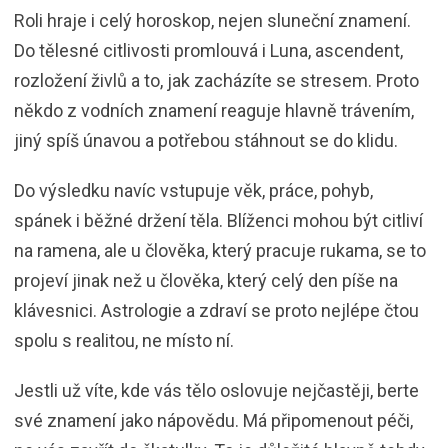
Roli hraje i celý horoskop, nejen sluneční znamení.
Do tělesné citlivosti promlouvá i Luna, ascendent,
rozložení živlů a to, jak zacházíte se stresem. Proto
někdo z vodních znamení reaguje hlavně trávením,
jiný spíš únavou a potřebou stáhnout se do klidu.
Do výsledku navíc vstupuje věk, práce, pohyb,
spánek i běžné držení těla. Blíženci mohou být citliví
na ramena, ale u člověka, který pracuje rukama, se to
projeví jinak než u člověka, který celý den píše na
klávesnici. Astrologie a zdraví se proto nejlépe čtou
spolu s realitou, ne místo ní.
Jestli už víte, kde vás tělo oslovuje nejčastěji, berte
své znamení jako nápovědu. Má připomenout péči,