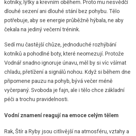
kotníky, lýtky a krevním oběhem. Proto mu nesvědčí
dlouhé sezení ani dlouhé stání bez pohybu. Tělo
potřebuje, aby se energie průběžně hýbala, ne aby
čekala na jediný večerní trénink.
Sedí mu častější chůze, jednoduché rozhýbání
kotníků a pohodlné boty, které neomezují. Protože
Vodnář snadno ignoruje únavu, měl by si víc všímat
chladu, přetížení a signálů nohou. Když si během dne
připomene pauzu na pohyb, bývá večer méně
vyčerpaný. Svoboda je fajn, ale i tělo chce základní
péči a trochu pravidelnosti.
Vodní znamení reagují na emoce celým tělem
Rak, Štír a Ryby jsou citlivější na atmosféru, vztahy a