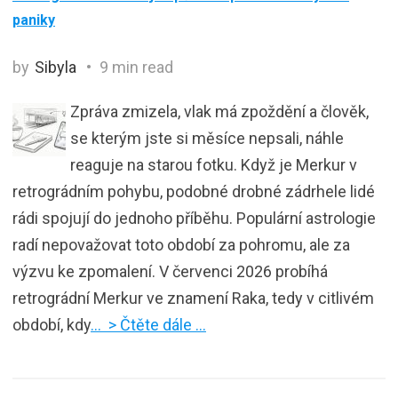
paniky
by
Sibyla
9 min read
Zpráva zmizela, vlak má zpoždění a člověk,
se kterým jste si měsíce nepsali, náhle
reaguje na starou fotku. Když je Merkur v
retrográdním pohybu, podobné drobné zádrhele lidé
rádi spojují do jednoho příběhu. Populární astrologie
radí nepovažovat toto období za pohromu, ale za
výzvu ke zpomalení. V červenci 2026 probíhá
retrográdní Merkur ve znamení Raka, tedy v citlivém
období, kdy
… > Čtěte dále …