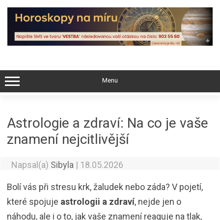
Skip
to
content
Menu
Astrologie a zdraví: Na co je vaše
znamení nejcitlivější
Napsal(a)
Sibyla
|
18.05.2026
Bolí vás při stresu krk, žaludek nebo záda? V pojetí,
které spojuje
astrologii a zdraví
, nejde jen o
náhodu, ale i o to, jak vaše znamení reaguje na tlak,