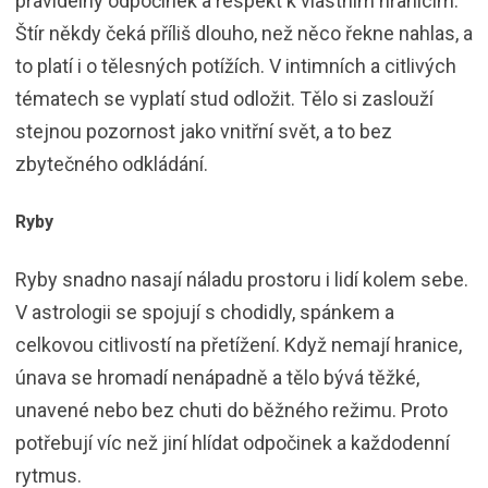
pravidelný odpočinek a respekt k vlastním hranicím.
Štír někdy čeká příliš dlouho, než něco řekne nahlas, a
to platí i o tělesných potížích. V intimních a citlivých
tématech se vyplatí stud odložit. Tělo si zaslouží
stejnou pozornost jako vnitřní svět, a to bez
zbytečného odkládání.
Ryby
Ryby snadno nasají náladu prostoru i lidí kolem sebe.
V astrologii se spojují s chodidly, spánkem a
celkovou citlivostí na přetížení. Když nemají hranice,
únava se hromadí nenápadně a tělo bývá těžké,
unavené nebo bez chuti do běžného režimu. Proto
potřebují víc než jiní hlídat odpočinek a každodenní
rytmus.