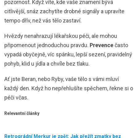
pozornost. Když víte, kde vaše znamení bývá
citlivější, snáz zachytíte drobné signály a upravíte
tempo dřív, než vás tělo zastaví.
Hvězdy nenahrazují lékařskou péči, ale mohou
připomenout jednoduchou pravdu.
Prevence
často
vypadá obyčejně, víc spánku, lepší sezení, pravidelný
pohyb, klid u jídla a chvíle bez tlaku.
Ať jste Beran, nebo Ryby, vaše tělo s vámi mluví
každý den. Když ho nepřehlušíte spěchem, řekne si o
péči včas.
Relevantní články
Retrográdní Merkur je zpět: Jak přežít zmatky bez