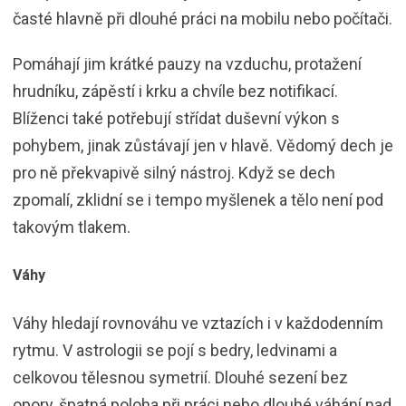
časté hlavně při dlouhé práci na mobilu nebo počítači.
Pomáhají jim krátké pauzy na vzduchu, protažení
hrudníku, zápěstí i krku a chvíle bez notifikací.
Blíženci také potřebují střídat duševní výkon s
pohybem, jinak zůstávají jen v hlavě. Vědomý dech je
pro ně překvapivě silný nástroj. Když se dech
zpomalí, zklidní se i tempo myšlenek a tělo není pod
takovým tlakem.
Váhy
Váhy hledají rovnováhu ve vztazích i v každodenním
rytmu. V astrologii se pojí s bedry, ledvinami a
celkovou tělesnou symetrií. Dlouhé sezení bez
opory, špatná poloha při práci nebo dlouhé váhání nad