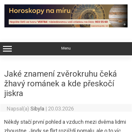
Skip
to
content
Menu
Jaké znamení zvěrokruhu čeká
žhavý románek a kde přeskočí
jiskra
Napsal(a)
Sibyla
|
20.03.2026
Někdy stačí první pohled a vzduch mezi dvěma lidmi
zhoustne. Jindy se flirt rozjíždí pomalu, ale o to víc