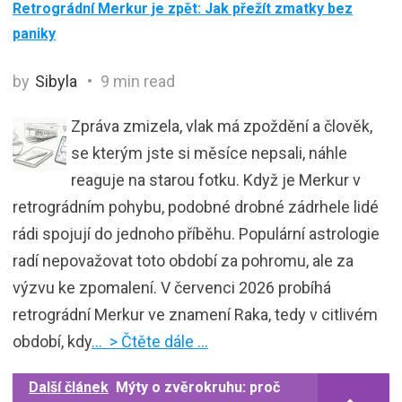
Retrográdní Merkur je zpět: Jak přežít zmatky bez
paniky
by
Sibyla
9 min read
Zpráva zmizela, vlak má zpoždění a člověk,
se kterým jste si měsíce nepsali, náhle
reaguje na starou fotku. Když je Merkur v
retrográdním pohybu, podobné drobné zádrhele lidé
rádi spojují do jednoho příběhu. Populární astrologie
radí nepovažovat toto období za pohromu, ale za
výzvu ke zpomalení. V červenci 2026 probíhá
retrográdní Merkur ve znamení Raka, tedy v citlivém
období, kdy
… > Čtěte dále …
Další článek
Mýty o zvěrokruhu: proč