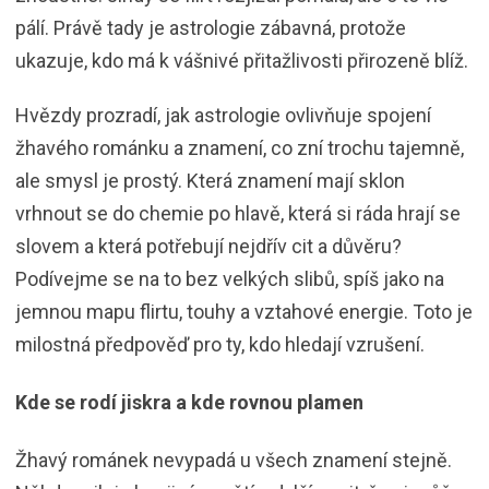
pálí. Právě tady je astrologie zábavná, protože
ukazuje, kdo má k vášnivé přitažlivosti přirozeně blíž.
Hvězdy prozradí, jak astrologie ovlivňuje spojení
žhavého románku a znamení, co zní trochu tajemně,
ale smysl je prostý. Která znamení mají sklon
vrhnout se do chemie po hlavě, která si ráda hrají se
slovem a která potřebují nejdřív cit a důvěru?
Podívejme se na to bez velkých slibů, spíš jako na
jemnou mapu flirtu, touhy a vztahové energie. Toto je
milostná předpověď pro ty, kdo hledají vzrušení.
Kde se rodí jiskra a kde rovnou plamen
Žhavý románek nevypadá u všech znamení stejně.