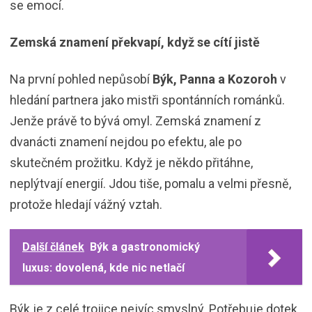
se emocí.
Zemská znamení překvapí, když se cítí jistě
Na první pohled nepůsobí
Býk, Panna a Kozoroh
v
hledání partnera jako mistři spontánních románků.
Jenže právě to bývá omyl. Zemská znamení z
dvanácti znamení nejdou po efektu, ale po
skutečném prožitku. Když je někdo přitáhne,
neplýtvají energií. Jdou tiše, pomalu a velmi přesně,
protože hledají vážný vztah.
Další článek
Býk a gastronomický
luxus: dovolená, kde nic netlačí
Býk je z celé trojice nejvíc smyslný. Potřebuje dotek,