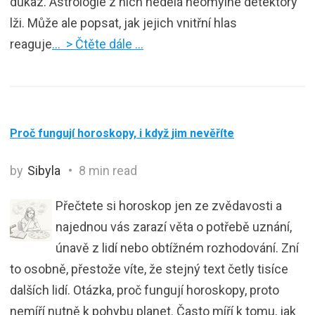
důkaz. Astrologie z nich nedělá neomylné detektory
lži. Může ale popsat, jak jejich vnitřní hlas
reaguje
… > Čtěte dále …
Proč fungují horoskopy, i když jim nevěříte
by
Sibyla
8 min read
Přečtete si horoskop jen ze zvědavosti a
najednou vás zarazí věta o potřebě uznání,
únavě z lidí nebo obtížném rozhodování. Zní
to osobně, přestože víte, že stejný text četly tisíce
dalších lidí. Otázka, proč fungují horoskopy, proto
nemíří nutně k pohybu planet. Často míří k tomu, jak