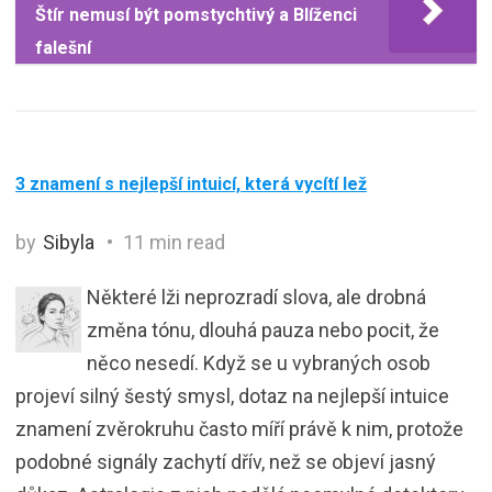
Štír nemusí být pomstychtivý a Blíženci
falešní
3 znamení s nejlepší intuicí, která vycítí lež
by
Sibyla
11 min read
Některé lži neprozradí slova, ale drobná
změna tónu, dlouhá pauza nebo pocit, že
něco nesedí. Když se u vybraných osob
projeví silný šestý smysl, dotaz na nejlepší intuice
znamení zvěrokruhu často míří právě k nim, protože
podobné signály zachytí dřív, než se objeví jasný