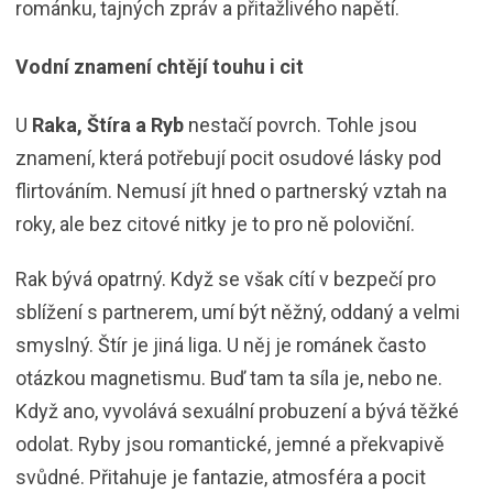
románku, tajných zpráv a přitažlivého napětí.
Vodní znamení chtějí touhu i cit
U
Raka, Štíra a Ryb
nestačí povrch. Tohle jsou
znamení, která potřebují pocit osudové lásky pod
flirtováním. Nemusí jít hned o partnerský vztah na
roky, ale bez citové nitky je to pro ně poloviční.
Rak bývá opatrný. Když se však cítí v bezpečí pro
sblížení s partnerem, umí být něžný, oddaný a velmi
smyslný. Štír je jiná liga. U něj je románek často
otázkou magnetismu. Buď tam ta síla je, nebo ne.
Když ano, vyvolává sexuální probuzení a bývá těžké
odolat. Ryby jsou romantické, jemné a překvapivě
svůdné. Přitahuje je fantazie, atmosféra a pocit