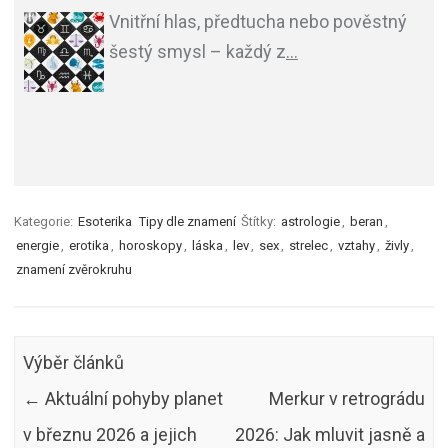
Vnitřní hlas, předtucha nebo pověstný
šestý smysl – každý z
…
Kategorie:
Esoterika
Tipy dle znamení
Štítky:
astrologie
,
beran
,
energie
,
erotika
,
horoskopy
,
láska
,
lev
,
sex
,
strelec
,
vztahy
,
živly
,
znamení zvěrokruhu
Výběr článků
←
Aktuální pohyby planet
Merkur v retrográdu
v březnu 2026 a jejich
2026: Jak mluvit jasně a