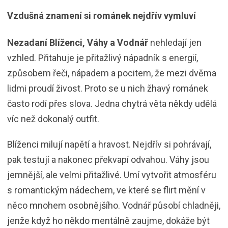
Vzdušná znamení si románek nejdřív vymluví
Nezadaní Blíženci, Váhy a Vodnář
nehledají jen
vzhled. Přitahuje je přitažlivý nápadník s energií,
způsobem řeči, nápadem a pocitem, že mezi dvěma
lidmi proudí živost. Proto se u nich žhavý románek
často rodí přes slova. Jedna chytrá věta někdy udělá
víc než dokonalý outfit.
Blíženci milují napětí a hravost. Nejdřív si pohrávají,
pak testují a nakonec překvapí odvahou. Váhy jsou
jemnější, ale velmi přitažlivé. Umí vytvořit atmosféru
s romantickým nádechem, ve které se flirt mění v
něco mnohem osobnějšího. Vodnář působí chladněji,
jenže když ho někdo mentálně zaujme, dokáže být