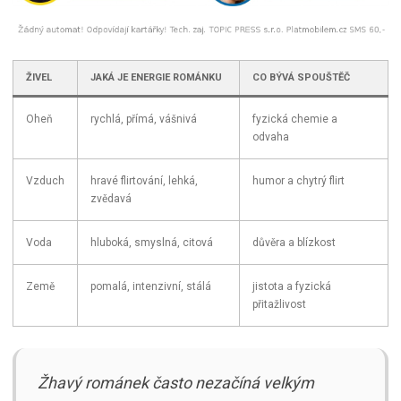
ŽIVEL
JAKÁ JE ENERGIE ROMÁNKU
CO BÝVÁ SPOUŠTĚČ
Oheň
rychlá, přímá, vášnivá
fyzická chemie a
odvaha
Vzduch
hravé flirtování, lehká,
humor a chytrý flirt
zvědavá
Voda
hluboká, smyslná, citová
důvěra a blízkost
Země
pomalá, intenzivní, stálá
jistota a fyzická
přitažlivost
Žhavý románek často nezačíná velkým