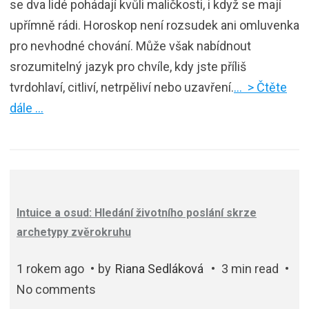
se dva lidé pohádají kvůli maličkosti, i když se mají
upřímně rádi. Horoskop není rozsudek ani omluvenka
pro nevhodné chování. Může však nabídnout
srozumitelný jazyk pro chvíle, kdy jste příliš
tvrdohlaví, citliví, netrpěliví nebo uzavření.
… > Čtěte
dále …
Intuice a osud: Hledání životního poslání skrze
archetypy zvěrokruhu
1 rokem ago
by
Riana Sedláková
3 min read
No comments