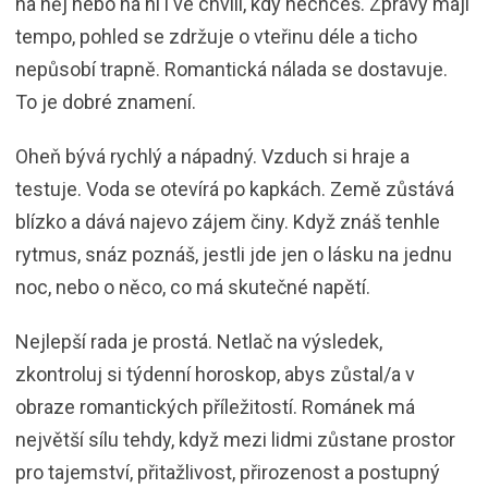
na něj nebo na ni i ve chvíli, kdy nechceš. Zprávy mají
tempo, pohled se zdržuje o vteřinu déle a ticho
nepůsobí trapně. Romantická nálada se dostavuje.
To je dobré znamení.
Oheň bývá rychlý a nápadný. Vzduch si hraje a
testuje. Voda se otevírá po kapkách. Země zůstává
blízko a dává najevo zájem činy. Když znáš tenhle
rytmus, snáz poznáš, jestli jde jen o lásku na jednu
noc, nebo o něco, co má skutečné napětí.
Nejlepší rada je prostá. Netlač na výsledek,
zkontroluj si týdenní horoskop, abys zůstal/a v
obraze romantických příležitostí. Románek má
největší sílu tehdy, když mezi lidmi zůstane prostor
pro tajemství, přitažlivost, přirozenost a postupný