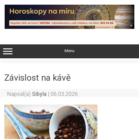
Skip
to
content
Menu
Závislost na kávě
Napsal(a)
Sibyla
|
06.03.2026