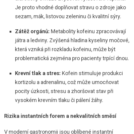
Je proto vhodné doplňovat stravu o zdroje jako
sezam, mák, listovou zeleninu či kvalitní sýry.
Zátěž orgánů:
Metabolity kofeinu zpracovávají
játra a ledviny. Zvýšená hladina kyseliny močové,
která vzniká při rozkladu kofeinu, může být
problematická zejména pro pacienty trpící dnou.
Krevní tlak a stres:
Kofein stimuluje produkci
kortizolu a adrenalinu, což může umocňovat
pocity úzkosti, stresu a zhoršovat stav při
vysokém krevním tlaku či pálení žáhy.
Rizika instantních forem a nekvalitních směsí
V moderní gastronomii jsou oblíbené instantní