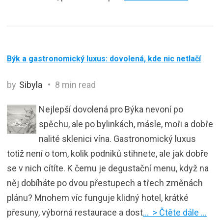
Býk a gastronomický luxus: dovolená, kde nic netlačí
by
Sibyla
8 min read
Nejlepší dovolená pro Býka nevoní po
spěchu, ale po bylinkách, másle, moři a dobře
nalité sklenici vína. Gastronomický luxus
totiž není o tom, kolik podniků stihnete, ale jak dobře
se v nich cítíte. K čemu je degustační menu, když na
něj dobíháte po dvou přestupech a třech změnách
plánu? Mnohem víc funguje klidný hotel, krátké
přesuny, výborná restaurace a dost
… > Čtěte dále …