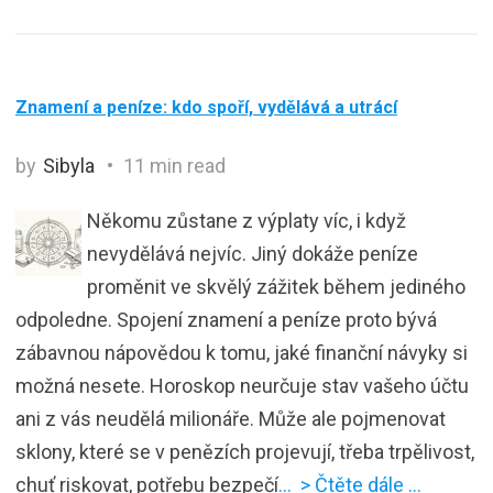
Znamení a peníze: kdo spoří, vydělává a utrácí
by
Sibyla
11 min read
Někomu zůstane z výplaty víc, i když
nevydělává nejvíc. Jiný dokáže peníze
proměnit ve skvělý zážitek během jediného
odpoledne. Spojení znamení a peníze proto bývá
zábavnou nápovědou k tomu, jaké finanční návyky si
možná nesete. Horoskop neurčuje stav vašeho účtu
ani z vás neudělá milionáře. Může ale pojmenovat
sklony, které se v penězích projevují, třeba trpělivost,
chuť riskovat, potřebu bezpečí
… > Čtěte dále …