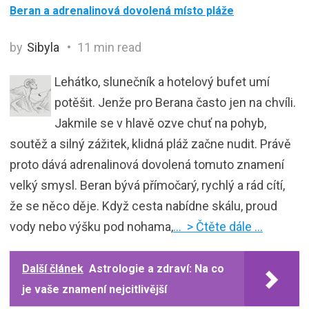
Beran a adrenalinová dovolená místo pláže
by
Sibyla
11 min read
Lehátko, slunečník a hotelový bufet umí
potěšit. Jenže pro Berana často jen na chvíli.
Jakmile se v hlavě ozve chuť na pohyb,
soutěž a silný zážitek, klidná pláž začne nudit. Právě
proto dává adrenalinová dovolená tomuto znamení
velký smysl. Beran bývá přímočarý, rychlý a rád cítí,
že se něco děje. Když cesta nabídne skálu, proud
vody nebo výšku pod nohama,
… > Čtěte dále …
Další článek
Astrologie a zdraví: Na co
je vaše znamení nejcitlivější