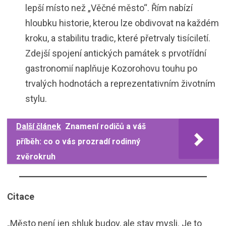
lepší místo než „Věčné město“. Řím nabízí
hloubku historie, kterou lze obdivovat na každém
kroku, a stabilitu tradic, které přetrvaly tisíciletí.
Zdejší spojení antických památek s prvotřídní
gastronomií naplňuje Kozorohovu touhu po
trvalých hodnotách a reprezentativním životním
stylu.
Další článek
Znamení rodičů a váš
příběh: co o vás prozradí rodinný
zvěrokruh
Citace
„Město není jen shluk budov, ale stav mysli. Je to