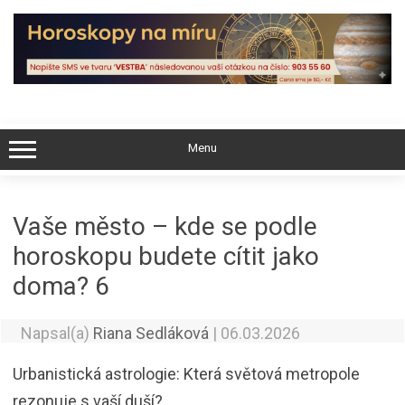
Skip
to
content
Menu
Vaše město – kde se podle
horoskopu budete cítit jako
doma? 6
Napsal(a)
Riana Sedláková
|
06.03.2026
Urbanistická astrologie: Která světová metropole
rezonuje s vaší duší?