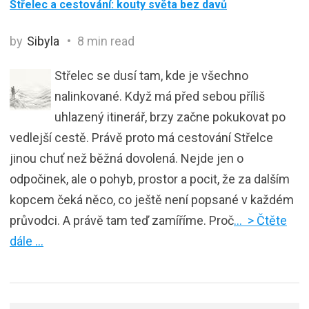
Střelec a cestování: kouty světa bez davů
by
Sibyla
8 min read
Střelec se dusí tam, kde je všechno
nalinkované. Když má před sebou příliš
uhlazený itinerář, brzy začne pokukovat po
vedlejší cestě. Právě proto má cestování Střelce
jinou chuť než běžná dovolená. Nejde jen o
odpočinek, ale o pohyb, prostor a pocit, že za dalším
kopcem čeká něco, co ještě není popsané v každém
průvodci. A právě tam teď zamíříme. Proč
… > Čtěte
dále …