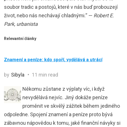
soubor tradic a postojů, které v nás buď probouzejí
život, nebo nás nechávají chladnými.“ —
Robert E.
Park, urbanista
Relevantní články
Znamení a peníze: kdo spoří, vydělává a utrácí
by
Sibyla
11 min read
Někomu zůstane z výplaty víc, i když
nevydělává nejvíc. Jiný dokáže peníze
proměnit ve skvělý zážitek během jediného
odpoledne. Spojení znamení a peníze proto bývá
zábavnou nápovědou k tomu, jaké finanční návyky si