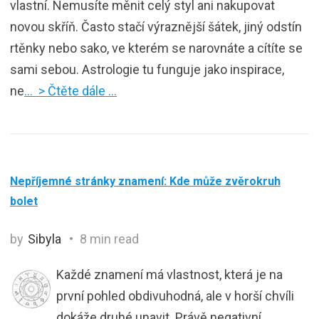
vlastní. Nemusíte měnit celý styl ani nakupovat
novou skříň. Často stačí výraznější šátek, jiný odstín
rtěnky nebo sako, ve kterém se narovnáte a cítíte se
sami sebou. Astrologie tu funguje jako inspirace,
ne
… > Čtěte dále …
Nepříjemné stránky znamení: Kde může zvěrokruh
bolet
by
Sibyla
8 min read
Každé znamení má vlastnost, která je na
první pohled obdivuhodná, ale v horší chvíli
dokáže druhé unavit. Právě negativní