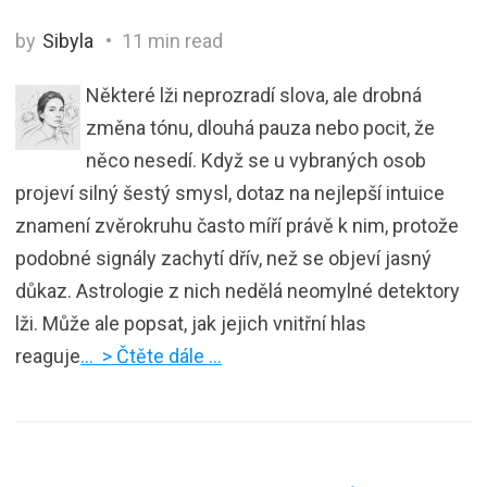
by
Sibyla
11 min read
Některé lži neprozradí slova, ale drobná
změna tónu, dlouhá pauza nebo pocit, že
něco nesedí. Když se u vybraných osob
projeví silný šestý smysl, dotaz na nejlepší intuice
znamení zvěrokruhu často míří právě k nim, protože
podobné signály zachytí dřív, než se objeví jasný
důkaz. Astrologie z nich nedělá neomylné detektory
lži. Může ale popsat, jak jejich vnitřní hlas
reaguje
… > Čtěte dále …