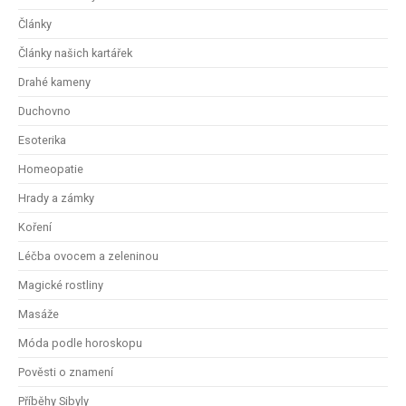
Články
Články našich kartářek
Drahé kameny
Duchovno
Esoterika
Homeopatie
Hrady a zámky
Koření
Léčba ovocem a zeleninou
Magické rostliny
Masáže
Móda podle horoskopu
Pověsti o znamení
Příběhy Sibyly