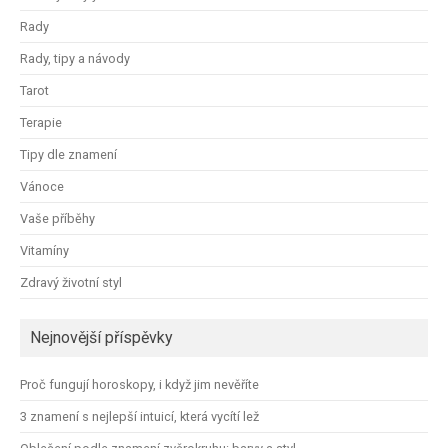
Rady
Rady, tipy a návody
Tarot
Terapie
Tipy dle znamení
Vánoce
Vaše příběhy
Vitamíny
Zdravý životní styl
Nejnovější příspěvky
Proč fungují horoskopy, i když jim nevěříte
3 znamení s nejlepší intuicí, která vycítí lež