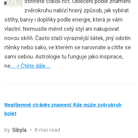
stihnete cokoli říct. Oblečení podle znamení
zvěrokruhu nabízí hravý způsob, jak vybírat
střihy, barvy i doplňky podle energie, která je vám
vlastní. Nemusíte měnit celý styl ani nakupovat
novou skříň. Často stačí výraznější šátek, jiný odstín
rtěnky nebo sako, ve kterém se narovnáte a cítíte se
sami sebou. Astrologie tu funguje jako inspirace,
ne
… > Čtěte dále …
Nepříjemné stránky znamení: Kde může zvěrokruh
bolet
by
Sibyla
8 min read