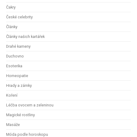
Čakry
České celebrity
Články
Články našich kartářek
Drahé kameny
Duchovno
Esoterika
Homeopatie
Hrady a zámky
Koření
Léčba ovocem a zeleninou
Magické rostliny
Masáže
Móda podle horoskopu