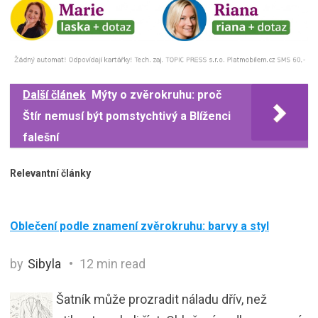
Další článek
Mýty o zvěrokruhu: proč
Štír nemusí být pomstychtivý a Blíženci
falešní
Relevantní články
Oblečení podle znamení zvěrokruhu: barvy a styl
by
Sibyla
12 min read
Šatník může prozradit náladu dřív, než