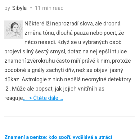
by
Sibyla
11 min read
Některé lži neprozradí slova, ale drobná
změna tónu, dlouhá pauza nebo pocit, že
něco nesedí. Když se u vybraných osob
projeví silný šestý smysl, dotaz na nejlepší intuice
znamení zvěrokruhu často míří právě k nim, protože
podobné signály zachytí dřív, než se objeví jasný
důkaz. Astrologie z nich nedělá neomylné detektory
lži. Může ale popsat, jak jejich vnitřní hlas
reaguje
… > Čtěte dále …
Znamení a peníze: kdo spoří, vydělává a utrácí