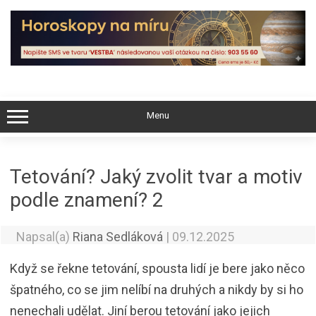
Skip
to
content
Menu
Tetování? Jaký zvolit tvar a motiv
podle znamení? 2
Napsal(a)
Riana Sedláková
|
09.12.2025
Když se řekne tetování, spousta lidí je bere jako něco
špatného, co se jim nelíbí na druhých a nikdy by si ho
nenechali udělat. Jiní berou tetování jako jejich