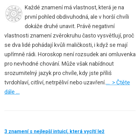
Každé znamení má vlastnost, která je na
první pohled obdivuhodná, ale v horší chvíli
dokáže druhé unavit. Právě negativní
vlastnosti znamení zvěrokruhu často vysvětlují, proč
se dva lidé pohádají kvůli maličkosti, i když se mají
upřímně rádi. Horoskop není rozsudek ani omluvenka
pro nevhodné chování. Může však nabídnout
srozumitelný jazyk pro chvíle, kdy jste příliš
tvrdohlaví, citliví, netrpěliví nebo uzavření.
… > Čtěte
dále …
3 znamení s nejlepší intuicí, která vycítí lež